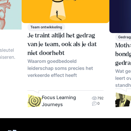
Team ontwikkeling
Je traint altijd het gedrag
Gedrag
van je team, ook als je dat
Motiva
sleutel
niet doorhebt
bondg
iseren.
Waarom goedbedoeld
gedra
leiderschap soms precies het
Wat ge
verkeerde effect heeft
Tips &
leert o
standh
Focus Learning
792
0
Journeys