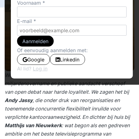
Voornaam
Actueel
E-mail
Aanmelden
Of eenvoudig aanmelden met:
Google
Linkedin
Al lid?
Log in
We zagen het bij
Elon Musk
, die onder druk van een
miljardenovername en publieke aandacht verschoof
van open debat naar harde loyaliteit. We zagen het bij
Andy Jassy
, die onder druk van reorganisaties en
toenemende concurrentie flexibiliteit inruilde voor
verplichte kantooraanwezigheid. En dichter bij huis bij
Matthijs van Nieuwkerk
: wat begon als een gedreven
ambitie om het beste televisieprogramma van