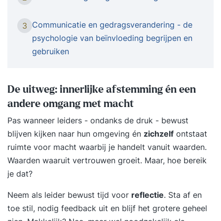
SENECA je mee in de wereld van
gedragsverandering. De nadruk ligt op
Communicatie en gedragsverandering - de
3
(on)bewuste processen en technieken om
psychologie van beïnvloeding begrijpen en
menselijk gedrag te veranderen.De tweedaagse
gebruiken
bevat de volgende onderdelen:*Introductie in
gedragsverandering;*In kaart brengen van
menselijke motivaties en weerstanden, en
De uitweg: innerlijke afstemming én een
aansluitende beïnvloedingstechnieken en
andere omgang met macht
nudges;*Toepassen van technieken en nudges in
Pas wanneer leiders - ondanks de druk - bewust
de praktijk aan de hand van het Behavior Change
blijven kijken naar hun omgeving én
zichzelf
ontstaat
model opent in een nieuw vensterDe tweedaagse
ruimte voor macht waarbij je handelt vanuit waarden.
opleiding Gedragsverandering heeft een goede
Waarden waaruit vertrouwen groeit. Maar, hoe bereik
balans tussen theorie en praktijk, en biedt
je dat?
handvaten om gedragsverandering direct in de
praktijk toe te passen. De tweedaagse cursus
Neem als leider bewust tijd voor
reflectie
. Sta af en
Gedragsverandering is geschikt voor alle
toe stil, nodig feedback uit en blijf het grotere geheel
professionals die zich bezighouden met menselijk