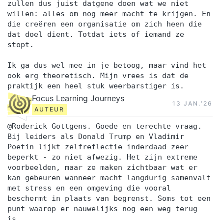
zullen dus juist datgene doen wat we niet
willen: alles om nog meer macht te krijgen. En
die creëren een organisatie om zich heen die
dat doel dient. Totdat iets of iemand ze
stopt.
Ik ga dus wel mee in je betoog, maar vind het
ook erg theoretisch. Mijn vrees is dat de
praktijk een heel stuk weerbarstiger is.
Focus Learning Journeys
13 JAN.‘26
AUTEUR
@Roderick Gottgens. Goede en terechte vraag.
Bij leiders als Donald Trump en Vladimir
Poetin lijkt zelfreflectie inderdaad zeer
beperkt - zo niet afwezig. Het zijn extreme
voorbeelden, maar ze maken zichtbaar wat er
kan gebeuren wanneer macht langdurig samenvalt
met stress en een omgeving die vooral
beschermt in plaats van begrenst. Soms tot een
punt waarop er nauwelijks nog een weg terug
is.