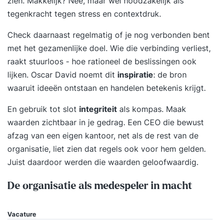
zien. Makkelijk? Nee, maar wel noodzakelijk als
gedrag, zoals:*beleid & strategie;*communicatie
tegenkracht tegen stress en contextdruk.
& strategie;*zelfredzaamheid & eigenaarschap
Check daarnaast regelmatig of je nog verbonden bent
stimuleren op de werkvloer;*persoonlijke
met het gezamenlijke doel. Wie die verbinding verliest,
ontwikkeling;*burgerparticipatie;*marketing;*sust
raakt stuurloos - hoe rationeel de beslissingen ook
ainability.
lijken. Oscar David noemt dit
inspiratie
: de bron
waaruit ideeën ontstaan en handelen betekenis krijgt.
En gebruik tot slot
integriteit
als kompas. Maak
waarden zichtbaar in je gedrag. Een CEO die bewust
afzag van een eigen kantoor, net als de rest van de
organisatie, liet zien dat regels ook voor hem gelden.
Juist daardoor werden die waarden geloofwaardig.
De organisatie als medespeler in macht
Vacature