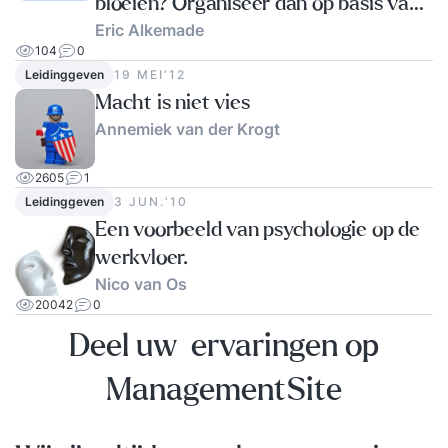
bloeien? Organiseer dan op basis van
Eric Alkemade
positieve psychologie!
104
0
Leidinggeven
19 MEI‘12
Macht is niet vies
Annemiek van der Krogt
2605
1
Leidinggeven
3 JUN.‘10
Een voorbeeld van psychologie op de
werkvloer.
Nico van Os
20042
0
Deel uw ervaringen op
ManagementSite