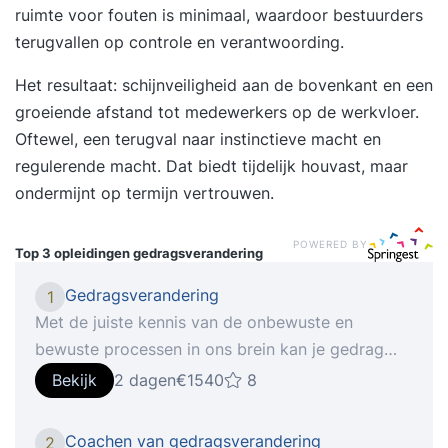
ruimte voor fouten is minimaal, waardoor bestuurders
terugvallen op controle en verantwoording.
Het resultaat: schijnveiligheid aan de bovenkant en een
groeiende afstand tot medewerkers op de werkvloer.
Oftewel, een terugval naar instinctieve macht en
regulerende macht. Dat biedt tijdelijk houvast, maar
ondermijnt op termijn vertrouwen.
POWERED BY
Top 3 opleidingen
gedragsverandering
Gedragsverandering
1
Met de juiste kennis van de onbewuste en
bewuste processen in ons brein kan je gedrag
langdurig veranderen. In de tweedaagse
Bekijk
2 dagen
€1540
8
Gedragsverandering nemen Behavior Change
Academy opent in een nieuw venster en HAN
Coachen van gedragsverandering
2