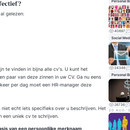
Personal B
fectief?
al gelezen:
40697
Social Med
24346
n te vinden in bijna alle cv's. U kunt het
Personal B
 een paar van deze zinnen in uw CV. Ga nu eens
l keer per dag moet een HR-manager deze
26736
niet echt iets specifieks over u beschrijven. Het
30 AUG.‘
 een uniek cv te schrijven.
basis van een persoonlijke merknaam