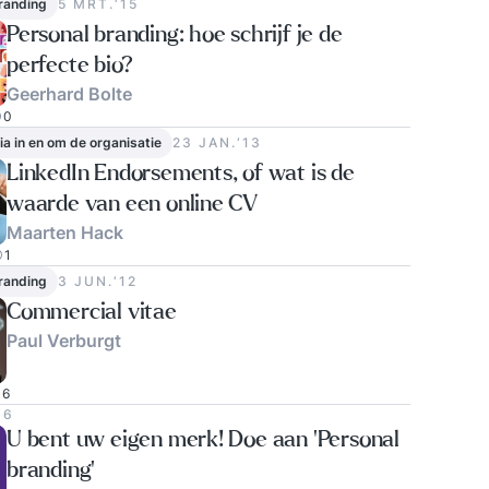
randing
5 MRT.‘15
Personal branding: hoe schrijf je de
perfecte bio?
Geerhard Bolte
0
ia in en om de organisatie
23 JAN.‘13
LinkedIn Endorsements, of wat is de
waarde van een online CV
Maarten Hack
1
randing
3 JUN.‘12
Commercial vitae
Paul Verburgt
6
06
U bent uw eigen merk! Doe aan 'Personal
branding'