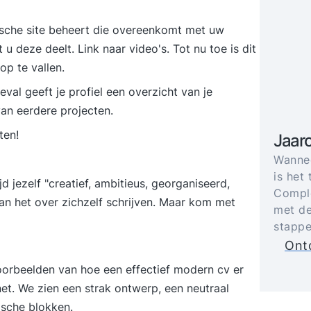
tische site beheert die overeenkomt met uw
 u deze deelt. Link naar video's. Tot nu toe is dit
p te vallen.
eval geeft je profiel een overzicht van je
 van eerdere projecten.
ten!
Jaar
Wannee
is het 
 jezelf "creatief, ambitieus, georganiseerd,
Comple
an het over zichzelf schrijven. Maar kom met
met de
stappe
Ontd
voorbeelden van hoe een effectief modern cv er
net. We zien een strak ontwerp, een neutraal
ische blokken.