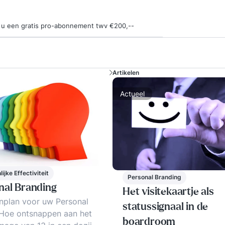
ngt u een gratis pro-abonnement twv €200,--
Artikelen
Actueel
ijke Effectiviteit
Personal Branding
nal Branding
Het visitekaartje als
nplan voor uw Personal
statussignaal in de
 Hoe ontsnappen aan het
boardroom