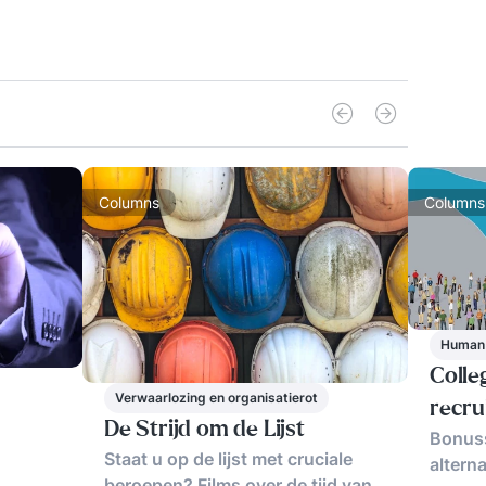
Columns
Columns
Human
Colle
Verwaarlozing en organisatierot
recru
De Strijd om de Lijst
Bonuss
Staat u op de lijst met cruciale
altern
beroepen? Films over de tijd van