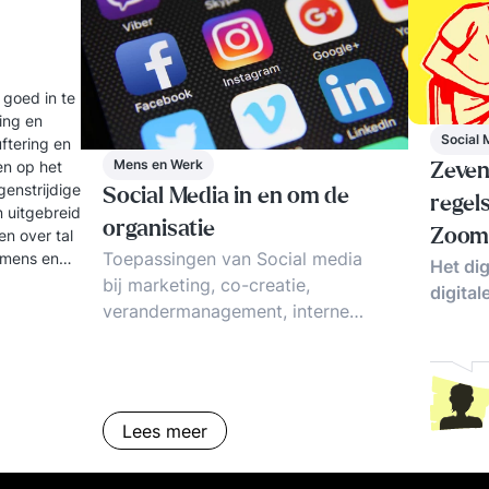
 goed in te
ling en
Social 
uftering en
Mens en Werk
en op het
Zeven 
genstrijdige
Social Media in en om de
regel
 uitgebreid
organisatie
en over tal
Zoom 
Toepassingen van Social media
 mens en
Het dig
bij marketing, co-creatie,
digital
verandermanagement, interne
communicatie,
klachtenmanagement, recruitment
en personal branding.
Gedragscodes en de donkere
Lees meer
kant van social media.