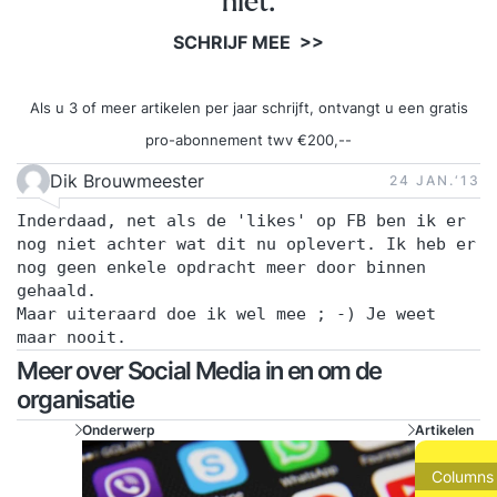
niet.
de uitvoer van een social mediastrategie en
SCHRIJF MEE >>
stelt een contentkalender op. Ook krijg je tips om
draagvlak te creëren binnen jouw organisatie.
Als u 3 of meer artikelen per jaar schrijft, ontvangt u een gratis
Middag Je leert hoe je je acties kunt monitoren.
pro-abonnement twv €200,--
Je ontdekt met welke tools je online conversaties
rondom jouw organisatie kunt monitoren. Je
Dik Brouwmeester
24 JAN.‘13
meet en optimaliseert. Aan bod komen KPI’s,
Inderdaad, net als de 'likes' op FB ben ik er
vanity metrics, Net Promoter Score en ROI. Je
nog niet achter wat dit nu oplevert. Ik heb er
stelt KPI’s op waaraan je het succes van je social
nog geen enkele opdracht meer door binnen
gehaald.
mediastrategie kunt aflezen. Dat gaat verder dan
Maar uiteraard doe ik wel mee ; -) Je weet
het aantal volgers! Ook bespreken we tools om
maar nooit.
resultaten te meten.
Meer over Social Media in en om de
organisatie
Onderwerp
Artikelen
Columns