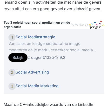
iemand doen zijn activiteiten die met name de gevers
ervan altijd een erg goed gevoel over zichzelf geven.
Top 3 opleidingen
social media in en om de
POWERED BY
organisatie
Social Mediastrategie
1
Van sales en leadgeneratie tot je imago
monitoren en je merk versterken: social media
bieden enorm veel marketing- en
Bekijk
2 dagen
€1325
9.2
communicatiemogelijkheden. Maar hoe ontwikkel
je een effectieve social mediastrategie, en
Social Advertising
2
hoe voer je deze uit? Tijdens de tweedaagse
training Social Media Strategie ga je aan de slag
Social Media Marketing
3
met jouw social mediadoelen: eerst definieer je
ze, daarna breng je ze in praktijk. Programma van
de training Social Mediastrategie Dag 1 Ochtend
Maar de CV-inhoudelijke waarde van de LinkedIn