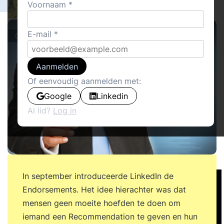
1
Voornaam
Maarten Hack
19
E-mail
Columns
Aanmelden
Of eenvoudig aanmelden met:
Google
Linkedin
Al lid?
Log in
In september introduceerde LinkedIn de
Endorsements. Het idee hierachter was dat
mensen geen moeite hoefden te doen om
iemand een Recommendation te geven en hun