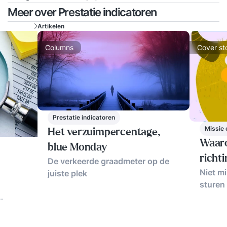
Meer over Prestatie indicatoren
Artikelen
Columns
Cover st
Prestatie indicatoren
Missie 
Het verzuimpercentage,
Waaro
blue Monday
richti
De verkeerde graadmeter op de
Niet m
juiste plek
sturen
rken.
n de