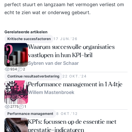
perfect stuurt en langzaam het vermogen verliest om
echt te zien wat er onderweg gebeurt.
Gerelateerde artikelen
Kritische succesfactoren
17 JUN.‘26
Waarom succesvolle organisaties
vastlopen in hun KPI-bril
Sybren van der Schaar
934
2
Continue resultaatverbetering
22 OKT.‘24
Performance management in 1 A4tje
Willem Mastenbroek
2775
1
Performance management
8 OKT.‘12
KPI's: focussen op de essentie met
prestatie-indicatoren