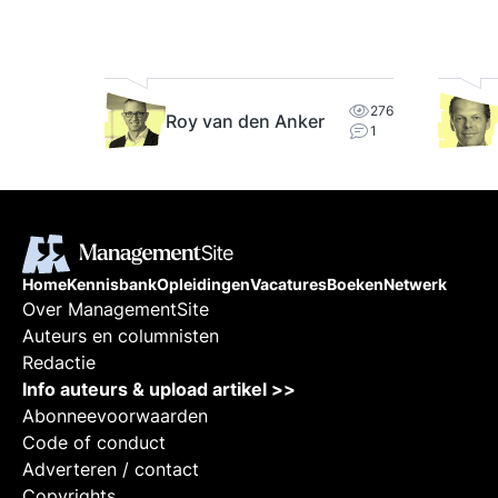
en.
en
276
Roy van den Anker
1
Home
Kennisbank
Opleidingen
Vacatures
Boeken
Netwerk
Over ManagementSite
Auteurs en columnisten
Redactie
Info auteurs & upload artikel >>
Abonneevoorwaarden
Code of conduct
Adverteren / contact
Copyrights