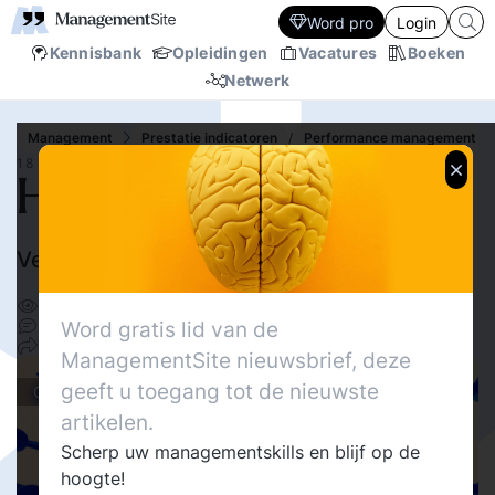
Word pro
Login
Kennisbank
Opleidingen
Vacatures
Boeken
Netwerk
Management
Prestatie indicatoren
/
Performance management
18 JUN.‘26
Het failliet van de KPI
Verblind door data
Roy van den Anker
3986
Delen
2
Word gratis lid van de
0
ManagementSite nieuwsbrief, deze
geeft u toegang tot de nieuwste
Columns
artikelen.
Scherp uw managementskills en blijf op de
hoogte!