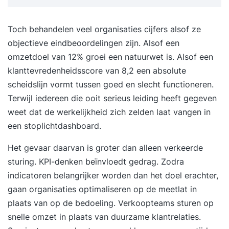
de werkingswijze, is nog steeds geen
vooruitgang te bereiken! Alleen oefenen en
Toch behandelen veel organisaties cijfers alsof ze
praktische toepassing maakt succes mogelijk.
objectieve eindbeoordelingen zijn. Alsof een
Een doel wordt pas betekenisvol als je er elke
omzetdoel van 12% groei een natuurwet is. Alsof een
dag voor de volle 100% voor gaat. " Door middel
klanttevredenheidsscore van 8,2 een absolute
van mentale training kun je beter leren omgaan
scheidslijn vormt tussen goed en slecht functioneren.
met spanning, je optimaal leren concentreren, en
Terwijl iedereen die ooit serieus leiding heeft gegeven
je motivatie en zelfvertrouwen vergroten. Dit kun
weet dat de werkelijkheid zich zelden laat vangen in
je doen door de bepaalde mentale
een stoplichtdashboard.
vaardigheden te trainen, namelijk: doelen stellen,
Het gevaar daarvan is groter dan alleen verkeerde
energizing en ontspanningstechnieken,
sturing. KPI-denken beïnvloedt gedrag. Zodra
concentratieoefeningen, gedachtetraining en
indicatoren belangrijker worden dan het doel erachter,
visualisatie. Door het trainen van deze technieken
gaan organisaties optimaliseren op de meetlat in
kun je je prestatie verbeteren. Voor wie is deze
plaats van op de bedoeling. Verkoopteams sturen op
training? Deze training leert u wat u moet doen
snelle omzet in plaats van duurzame klantrelaties.
om u eigen prestatie-optimum te creëren en