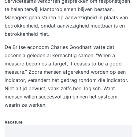
Serviceteams verkorten gesprekken om responstijden
zodoende meer uit u zelf halen! Wat gaat u leren
te halen terwijl klantproblemen blijven bestaan.
in deze training? Wat zijn mentale
Managers gaan sturen op aanwezigheid in plaats van
trainingsstrategieën? Wat kunnen we leren van
betrokkenheid, omdat aanwezigheid meetbaar is en
topsporters m.b.t.mentale trainingsstrategieën?
betrokkenheid niet.
Hoe deze toe te passen voor eigen gebruik?
De Britse econoom Charles Goodhart vatte dat
decennia geleden al kernachtig samen: “When a
measure becomes a target, it ceases to be a good
measure.” Zodra mensen afgerekend worden op een
indicator, verandert het gedrag rondom die indicator.
Niet altijd bewust, vaak zelfs heel logisch. Want
mensen willen succesvol zijn binnen het systeem
waarin ze werken.
Vacature