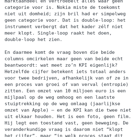
marktaandeel en vertroebelt alles waar geen
categorie voor is. Nokia miste de toekomst
niet uit domheid; zijn bril had er simpelweg
geen categorie voor. Dat is double-loop: het
instrument verbergt dat het kader zélf niet
meer klopt. Single-loop raakt het doen,
double-loop het zien.
En daarmee komt de vraag boven die beide
columns omcirkelen maar geen van beide echt
beantwoordt: wat meet zo’n KPI eigenlijk?
Hetzelfde cijfer betekent iets totaal anders
voor twee bedrijven, afhankelijk van of ze in
een proces van groei of van verval (entropie)
zitten. Een omzet van 10 miljoen euro is een
mijlpaal op de weg omhoog en een laatste
stuiptrekking op de weg omlaag (jaarlijkse
omzet van Apple) — en de KPI kan die twee niet
uit elkaar houden. Het is een foto, geen film.
Hij legt een toestand vast, geen beweging. De
veranderkundige vraag is daarom niet “klopt
het cijfer”, maar “in welk proces staat dit