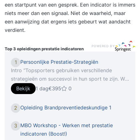
een startpunt van een gesprek. Een indicator is immers
niets meer dan een signaal. Niet de waarheid, maar
een aanwijzing dat ergens iets gebeurt wat aandacht
verdient.
POWERED BY
Top 3 opleidingen
prestatie indicatoren
Persoonlijke Prestatie-Strategiën
1
Intro “Topsporters gebruiken verschillende
strategieën om succesvol in hun sport te zijn. We
kunnen ook veel van deze technieken gebruiken
Bekijk
1 dag
€395
0
om elke dag een beetje meer succesvoller te
worden. Succesvolle mensen realiseren zich dat
Opleiding Brandpreventiedeskundige 1
2
het altijd nodig is om na hoge inspanning te
regenereren om de ontstane hoge mate van
MBO Workshop - Werken met prestatie
3
stress te compenseren. Wat voor elke topsporter
indicatoren (Boost!)
geldt, geldt ook voor u: met alleen de kennis van