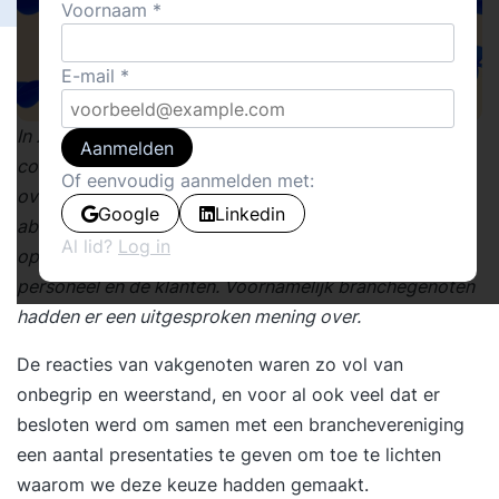
Voornaam
E-mail
In 2009 werkte ik voor een organisatie die zijn
Aanmelden
complete bedrijfsmodel op zijn kop zette. Er werd
Of eenvoudig aanmelden met:
overgestapt van provisie naar een hybride
Google
Linkedin
abonnementenmodel. Het zorgde voor nogal wat
Al lid?
Log in
ophef, en verrassend genoeg niet alleen onder het
personeel en de klanten. Voornamelijk branchegenoten
hadden er een uitgesproken mening over.
De reacties van vakgenoten waren zo vol van
onbegrip en weerstand, en voor al ook veel dat er
besloten werd om samen met een branchevereniging
een aantal presentaties te geven om toe te lichten
waarom we deze keuze hadden gemaakt.