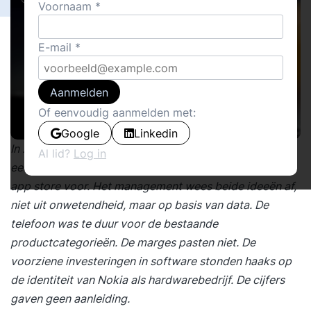
Voornaam
E-mail
Aanmelden
Of eenvoudig aanmelden met:
Google
Linkedin
In 2004 bouwden Nokia-ingenieurs een prototype van
Al lid?
Log in
een internettelefoon met touchscreen en stelden een
app store voor. Het management wees beide ideeën af,
niet uit onwetendheid, maar op basis van data. De
telefoon was te duur voor de bestaande
productcategorieën. De marges pasten niet. De
voorziene investeringen in software stonden haaks op
de identiteit van Nokia als hardwarebedrijf. De cijfers
gaven geen aanleiding.