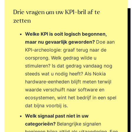
degelijke conclusies kunt trekken door gegevens
te analyseren en af te wegen, effectieve
Drie vragen om uw KPI-bril af te
vraagtechnieken te gebruiken en een actieplan te
zetten
maken om je conclusies in de praktijk te brengen.
Welke KPI is ooit logisch begonnen,
maar nu gevaarlijk geworden?
Doe aan
KPI-archeologie: graaf terug naar de
oorsprong. Welk gedrag wilde u
stimuleren? Is dat gedrag vandaag nog
steeds wat u nodig heeft? Als Nokia
hardware-eenheden blijft meten terwijl
waarde verschuift naar software en
ecosystemen, wint het bedrijf in een spel
dat bijna voorbij is.
Welk signaal past niet in uw
categorieën?
Belangrijke signalen
beginnen bijna altijd als uitzondering. Een