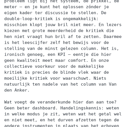
probleem ligt bij het systeem, de prikkel, de
meter — en je kunt het oplossen zónder je
eigen kader ter discussie te stellen. De
double-loop-kritiek is ongemakkelijk:
misschien klopt jouw bril niet meer. En lezers
kiezen met grote meerderheid de kritiek die
hen niet vraagt hun bril af te zetten. Daarmee
is het leescijfer zelf het bewijs voor de
stelling van de minst gelezen column. Het is,
ironisch genoeg, een KPI — eentje die hier
geen kwaliteit meet maar comfort. En onze
collectieve voorkeur voor de makkelijke
kritiek is precies de blinde vlek waar de
moeilijke kritiek voor waarschuwt. Niets
natuurlijk ten nadele van het column van Van
den Anker.
Wat voegt de veranderkunde hier dan aan toe?
Geen beter dashboard. Handelingskennis: weten
in welke modus je zit, weten wat het getal wel
en niet meet, en het durven afzetten tegen de
andere instrumenten in plaats van het erboven