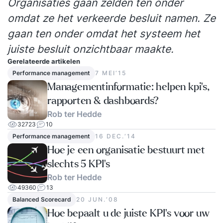
Organisaties gaan zelden ten onder
omdat ze het verkeerde besluit namen. Ze
gaan ten onder omdat het systeem het
juiste besluit onzichtbaar maakte.
Gerelateerde artikelen
Performance management
7 MEI‘15
Managementinformatie: helpen kpi's,
rapporten & dashboards?
Rob ter Hedde
32723
10
Performance management
16 DEC.‘14
Hoe je een organisatie bestuurt met
slechts 5 KPI’s
Rob ter Hedde
49360
13
Balanced Scorecard
20 JUN.‘08
Hoe bepaalt u de juiste KPI's voor uw