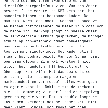
De twee columns laten twee dieptes van
diezelfde categoriefout zien. Van den Anker
beschrijft de eerste: de KPI verstoort het
handelen bínnen het bestaande kader. De
maatstaf wordt een doel — Goodharts oude wet —
en mensen optimaliseren de meter in plaats van
de bedoeling. Verkoop jaagt op snelle omzet,
de servicebalie verkort gesprekken, de manager
stuurt op aanwezigheid omdat aanwezigheid
meetbaar is en betrokkenheid niet. In
leertermen: single-loop. Het kader blijft
staan, het gedrag buigt. Van der Schaar gaat
een laag dieper. Zijn KPI verstoort niet
alleen het handelen, hij bepaalt wat je
überhaupt kunt zíén. Het dashboard is een
bril: hij stelt scherp op marge en
marktaandeel en vertroebelt alles waar geen
categorie voor is. Nokia miste de toekomst
niet uit domheid; zijn bril had er simpelweg
geen categorie voor. Dat is double-loop: het
instrument verbergt dat het kader zélf niet
meer klopt. Single-loop raakt het doen,