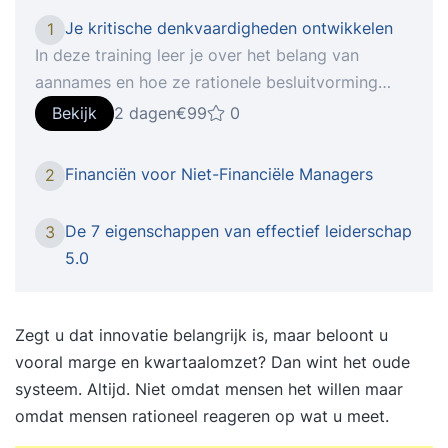
Je kritische denkvaardigheden ontwikkelen
1
In deze training leer je over het belang van
aannames en hoe ze rationele besluitvorming
kunnen helpen of hinderen. In deze training leer je
Bekijk
2 dagen
€99
0
over het belang van aannames en hoe ze
rationele besluitvorming kunnen helpen of
Financiën voor Niet-Financiële Managers
2
hinderen. Je ontdekt hoe je strategisch denken
kunt gebruiken om aannames uit te dagen bij het
De 7 eigenschappen van effectief leiderschap
3
oplossen van problemen en hoe je andere
5.0
perspectieven kunt zoeken om een uitgebreider
begrip van de situatie te krijgen. Daarnaast leer je
over de kunst van het debatteren en hoe je
Zegt u dat innovatie belangrijk is, maar beloont u
strategisch denken kunt gebruiken om
vooral marge en kwartaalomzet? Dan wint het oude
argumenten te identificeren en te beoordelen,
systeem. Altijd. Niet omdat mensen het willen maar
logische fouten te herkennen en effectieve
omdat mensen rationeel reageren op wat u meet.
argumenten te maken. Tot slot leer je hoe je