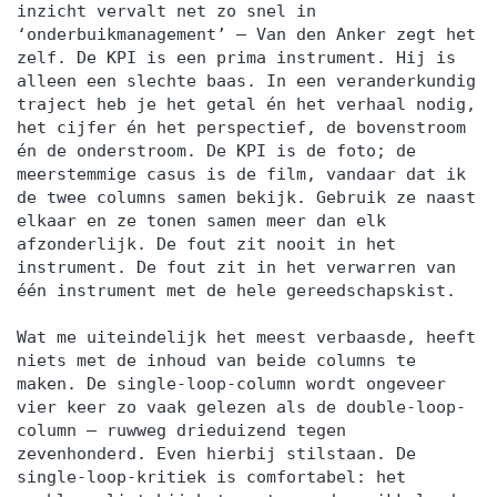
inzicht vervalt net zo snel in
‘onderbuikmanagement’ — Van den Anker zegt het
zelf. De KPI is een prima instrument. Hij is
alleen een slechte baas. In een veranderkundig
traject heb je het getal én het verhaal nodig,
het cijfer én het perspectief, de bovenstroom
én de onderstroom. De KPI is de foto; de
meerstemmige casus is de film, vandaar dat ik
de twee columns samen bekijk. Gebruik ze naast
elkaar en ze tonen samen meer dan elk
afzonderlijk. De fout zit nooit in het
instrument. De fout zit in het verwarren van
één instrument met de hele gereedschapskist.
Wat me uiteindelijk het meest verbaasde, heeft
niets met de inhoud van beide columns te
maken. De single-loop-column wordt ongeveer
vier keer zo vaak gelezen als de double-loop-
column — ruwweg drieduizend tegen
zevenhonderd. Even hierbij stilstaan. De
single-loop-kritiek is comfortabel: het