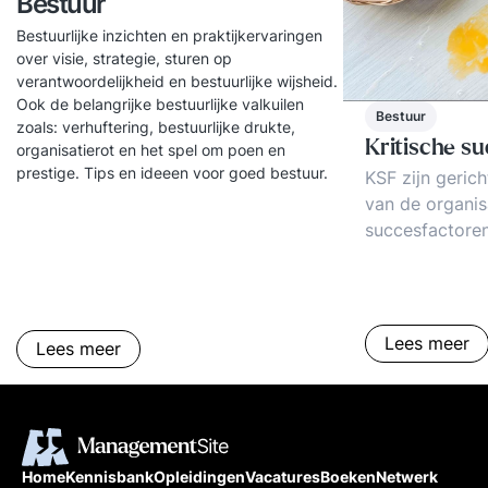
Bestuur
Bestuurlijke inzichten en praktijkervaringen
over visie, strategie, sturen op
verantwoordelijkheid en bestuurlijke wijsheid.
Ook de belangrijke bestuurlijke valkuilen
Bestuur
zoals: verhuftering, bestuurlijke drukte,
Kritische s
organisatierot en het spel om poen en
prestige. Tips en ideeen voor goed bestuur.
KSF zijn gerich
van de organisatie. K
succesfactore
vooraf gesteld
te behalen ("su
bepaalde fact
noodzakelijke
Lees meer
Lees meer
("kritiek").Tip
van Kritische 
Kritieke Succe
Definitie, gebru
inzichten en tr
Home
Kennisbank
Opleidingen
Vacatures
Boeken
Netwerk