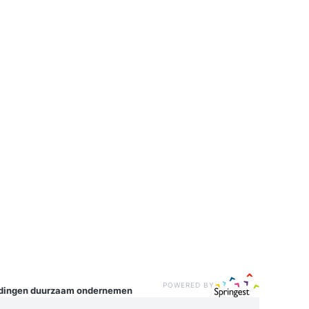
POWERED BY
idingen
duurzaam ondernemen