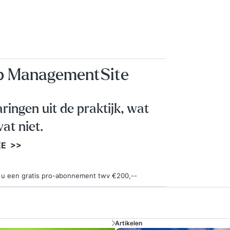
weten 
hoe zij
geven 
duurza
kent d
ondern
op ManagementSite
ondern
welke r
zijn v
aringen uit de praktijk, wat
releva
beleid
at niet.
mensen
EE >>
ondern
de miss
organi
ngt u een gratis pro-abonnement twv €200,--
voor d
Defini
Achter
Profit 
Artikelen