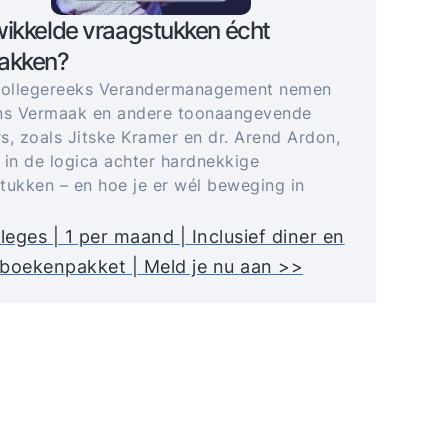
ikkelde vraagstukken écht
akken?
collegereeks Verandermanagement nemen
ns Vermaak en andere toonaangevende
s, zoals Jitske Kramer en dr. Arend Ardon,
 in de logica achter hardnekkige
tukken – en hoe je er wél beweging in
lleges | 1 per maand | Inclusief diner en
boekenpakket | Meld je nu aan >>