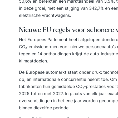
50,6% en bereikten een marktaandeel van 3,5%, 
in deze groei, met een stijging van 342,7% en e
elektrische vrachtwagens.
Nieuwe EU regels voor schonere 
Het
Europees Parlement
heeft afgelopen donderd
CO₂-emissienormen voor nieuwe personenauto’s 
tegen en 14 onthoudingen krijgt de auto-industrie t
klimaatdoelen.
De Europese automarkt staat onder druk: technol
op, en internationale concurrentie neemt toe. Om
fabrikanten hun gemiddelde CO₂-prestaties voort
2025 tot en met 2027. In plaats van elk jaar exa
overschrijdingen in het ene jaar worden gecompen
binnen diezelfde periode.