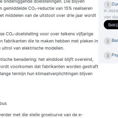
e onderliggende doelstellingen. Die blijven
Du
1
n gemiddelde CO₂-reductie van 15% realiseren
In deze
et middelen van de uitstoot over drie jaar wordt
van du
drie P’
Beki
moment
se CO₂-doelstelling voor over telkens vijfjarige
erachte
Ba
an fabrikanten die te maken hebben met pieken in
2
(nog) 
 uitrol van elektrische modellen.
en mil
past? I
Ps
3
ische benadering: het einddoel blijft overeind,
mogeli
wordt voorkomen dat fabrikanten worden gestraft
in kaar
lange termijn hun klimaatverplichtingen blijven
zich o
Je bren
door h
aangee
organi
lbus
trainin
project
erder met die steile groeicurve van de e-