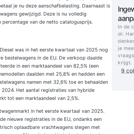
etaal je nu deze aanschafbelasting. Daarnaast is
Ingew
wagens gewijzigd. Deze is nu volledig
aanp
n percentage van de netto catalogusprijs.
In de 
dr. Ha
denker
je mee
Diesel was in het eerste kwartaal van 2025 nog
vraags
e bestelwagens in de EU. De verkoop daalde
krijgt.
lteerde in een marktaandeel van 82,5% (een
9 co
zinemodellen daalden met 25,8% en hadden een
bestelwagens namen met 32,6% toe en behaalden
2024. Het aantal registraties van hybride
rkt tot een marktaandeel van 2,5%.
htwagenmarkt in het eerste kwartaal van 2025.
e nieuwe registraties in de EU, ondanks een
ektrisch oplaadbare vrachtwagens stegen met