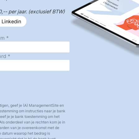
-- per jaar. (exclusief BTW)
 Linkedin
am
ord
tigen, geef je (A) ManagementSite en
toestemming om instructies naar je bank
 geef je je bank toestemming om het
Als onderdeel van je rechten kom je in
aarden van je overeenkomst met de
e datum waarop het bedrag is
verzicht dat je bij de bank kunt