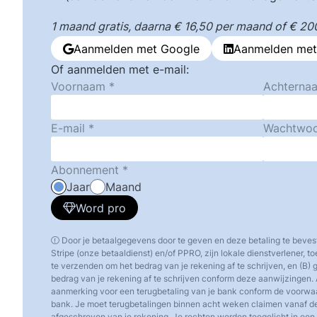
1 maand gratis, daarna € 16,50 per maand of € 200,
Aanmelden met Google
Aanmelden met
Of aanmelden met e-mail:
Voornaam
Achterna
E-mail
Wachtwo
Abonnement
Jaar
Maand
Word pro
Door je betaalgegevens door te geven en deze betaling te beves
Stripe (onze betaaldienst) en/of PPRO, zijn lokale dienstverlener, 
te verzenden om het bedrag van je rekening af te schrijven, en (B)
bedrag van je rekening af te schrijven conform deze aanwijzingen. 
aanmerking voor een terugbetaling van je bank conform de voorw
bank. Je moet terugbetalingen binnen acht weken claimen vanaf d
afgeschreven van je rekening. Je rechten worden toegelicht in een o