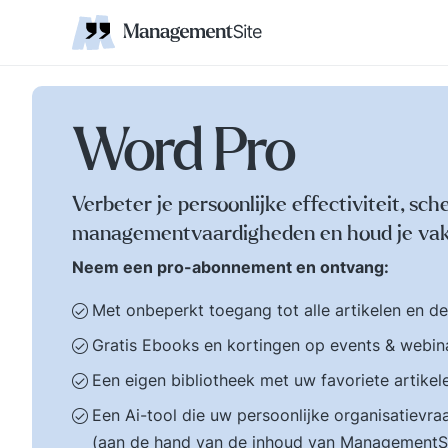
Coaching
Interne 
Financieel management
IT en Business
verantwoordelijkheid
businessmodel.
kleine letters ervoor en er is contact. Zijn webs
jonge leiding geven
Managem
Corporate communicatie
Ethiek, integriteit, moreel kompas
Kritische
Scholing
Non-prof
Disruptie
Kennism
samenwe
en bestuurlijke wijsheid.
Zelforganisatie 'klein
Ook de belangrijke
binnen groot'. De
bestuurlijke valkuilen
transitie naar een
zoals: verhuftering,
zelfsturende
Word Pro
bestuurlijke drukte,
organisatie. Distributi
organisatierot en het
van zeggenschap en
spel om poen en
verantwoordelijkheid
Verbeter je persoonlijke effectiviteit, sch
prestige. Tips en
naar het laagste nive
managementvaardigheden en houd je vak
ideeen voor goed
in een organisatie wa
bestuur.
een vakkundig besluit
Neem een pro-abonnement en ontvang:
genomen kan worden
Met onbeperkt toegang tot alle artikelen en d
Gratis Ebooks en kortingen op events & webin
Een eigen bibliotheek met uw favoriete artikel
Een Ai-tool die uw persoonlijke organisatiev
(aan de hand van de inhoud van ManagementS