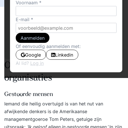
Voornaam
E-mail
Aanmelden
Of eenvoudig aanmelden met:
Google
Linkedin
Al lid?
Log in
Over gedragsverandering in
organisaties
Gestoorde mensen
Iemand die heilig overtuigd is van het nut van
afwijkende denkers is de Amerikaanse
managementgoeroe Tom Peters, getuige zijn
uitspraak:
‘Ik geloof alleen in gestoorde mensen.’
In zijn