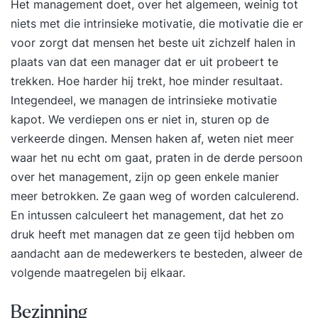
Het management doet, over het algemeen, weinig tot
vraagstukken? En hoe verzin je iets compleet
niets met die intrinsieke motivatie, die motivatie die er
nieuws wat nog niemand heeft bedacht? We
voor zorgt dat mensen het beste uit zichzelf halen in
bewandelen vaak dezelfde denkroutes bij het
plaats van dat een manager dat er uit probeert te
verzinnen van oplossingen en ideeën. Dat komt,
trekken. Hoe harder hij trekt, hoe minder resultaat.
omdat we in patronen denken. Patronen
Integendeel, we managen de intrinsieke motivatie
structureren onze wereld en bieden ons kaders
kapot. We verdiepen ons er niet in, sturen op de
waarop we automatisch kunnen terugvallen als
verkeerde dingen. Mensen haken af, weten niet meer
we ze nodig hebben. Heel handig, maar het
waar het nu echt om gaat, praten in de derde persoon
belemmert je ook op het moment dat je ‘vast’ zit
over het management, zijn op geen enkele manier
en iets nieuws nodig hebt. InhoudDe training
meer betrokken. Ze gaan weg of worden calculerend.
Creatief en Innovatief Denken leert je hoe je deze
En intussen calculeert het management, dat het zo
denkpatronen kunt doorbreken en hoe je aan de
druk heeft met managen dat ze geen tijd hebben om
lopende band op nieuwe en verrassende ideeën
aandacht aan de medewerkers te besteden, alweer de
kunt komen of on-ontdekte kansen aan de
volgende maatregelen bij elkaar.
oppervlakte kunt brengen. In deze training komt
aan bod: wat creativiteit is waarom je wel eens
Bezinning
‘vast’ komt te zitten de basisvaardigheden van