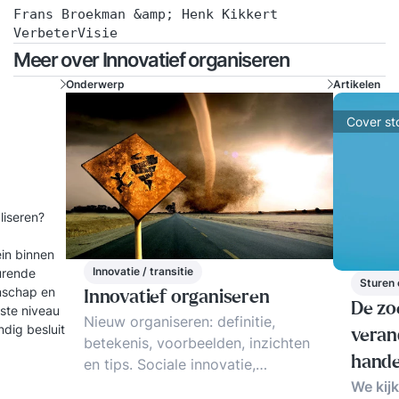
Frans Broekman &amp; Henk Kikkert
VerbeterVisie
Meer over Innovatief organiseren
Onderwerp
Artikelen
Cover st
aliseren?
ein binnen
Innovatie / transitie
turende
Sturen 
enschap en
Innovatief organiseren
De zo
gste niveau
Nieuw organiseren: definitie,
dig besluit
veran
betekenis, voorbeelden, inzichten
hande
en tips. Sociale innovatie,
innovatief organiseren, zelfsturing
We kij