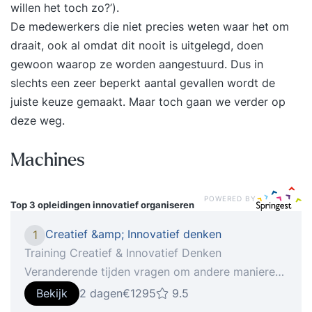
willen het toch zo?’).
De medewerkers die niet precies weten waar het om
draait, ook al omdat dit nooit is uitgelegd, doen
gewoon waarop ze worden aangestuurd. Dus in
slechts een zeer beperkt aantal gevallen wordt de
juiste keuze gemaakt. Maar toch gaan we verder op
deze weg.
Machines
POWERED BY
Top 3 opleidingen
innovatief organiseren
Creatief &amp; Innovatief denken
1
Training Creatief & Innovatief Denken
Veranderende tijden vragen om andere manieren
van denken.Creativiteit en innovatie zijn de
Bekijk
2 dagen
€1295
9.5
sleutelwoorden om je staande te kunnen houden