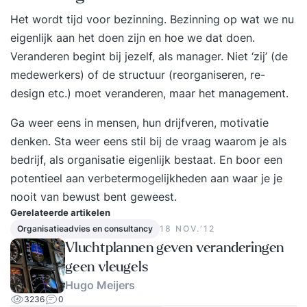
het creatief denken creatieve denktechnieken
Het wordt tijd voor bezinning. Bezinning op wat we nu
om denkpatronen te doorbreken de juiste
eigenlijk aan het doen zijn en hoe we dat doen.
mindset en voorwaarden om ideeën te laten
Veranderen begint bij jezelf, als manager. Niet ‘zij’ (de
groeien of om zeep te helpen de structuur van
medewerkers) of de structuur (reorganiseren, re-
een creatief denkproces hoe je van een ‘wild’ idee
design etc.) moet veranderen, maar het management.
een verrassend uitvoerbaar idee maakt Hierdoor
Ga weer eens in mensen, hun drijfveren, motivatie
krijg je krachtige tools in handen die je creatieve
denken. Sta weer eens stil bij de vraag waarom je als
denkkracht vergroten om te allen tijde op nieuwe,
bedrijf, als organisatie eigenlijk bestaat. En boor een
originele ideeën en oplossingen te komen. Alleen
potentieel aan verbetermogelijkheden aan waar je je
of met een team. Je ontdekt je eigen creativiteit
nooit van bewust bent geweest.
en hoe je deze verder kunt ontwikkelen en in kunt
Gerelateerde artikelen
zetten. Niet alleen in je werk, maar ook op andere
Organisatieadvies en consultancy
18 NOV.‘12
situaties die ‘vast’ zitten. Je probleemoplossend
Vluchtplannen geven veranderingen
vermogen vergroot en je bent in staat om altijd
geen vleugels
en overal buiten de geldende kaders te denken.
Hugo Meijers
Deelnemers passen het geleerde direct toe op
3236
0