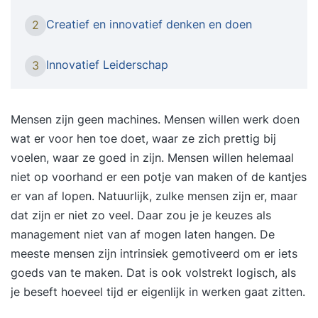
in deze tijd. Creatief denken, het vermogen om
Creatief en innovatief denken en doen
2
buiten de gebaande paden te denken of het
hebben van een innovatieve geest, noemen
Innovatief Leiderschap
3
werkgevers steeds vaker als waardevolle
competenties van werknemers. Meer dan ooit te
voren verwachten ze dat medewerkers hun frisse
Mensen zijn geen machines. Mensen willen werk doen
blik weten te behouden en in staat zijn ‘out of the
wat er voor hen toe doet, waar ze zich prettig bij
box’ te denken. Om zo koploper te kunnen blijven
voelen, waar ze goed in zijn. Mensen willen helemaal
in het vakgebied, om de doelgroep of klant
niet op voorhand er een potje van maken of de kantjes
steeds weer te verrassen of om de snel
er van af lopen. Natuurlijk, zulke mensen zijn er, maar
veranderende tijden bij te kunnen benen. Maar
dat zijn er niet zo veel. Daar zou je je keuzes als
voor veel mensen is die manier van denken niet
management niet van af mogen laten hangen. De
zo eenvoudig. Want hoe verzin je ook onder de
meeste mensen zijn intrinsiek gemotiveerd om er iets
druk van deadlines en in de waan van de dag
goeds van te maken. Dat is ook volstrekt logisch, als
nieuwe ideeën, verfrissende invalshoeken en
je beseft hoeveel tijd er eigenlijk in werken gaat zitten.
verrassende oplossingen voor jouw