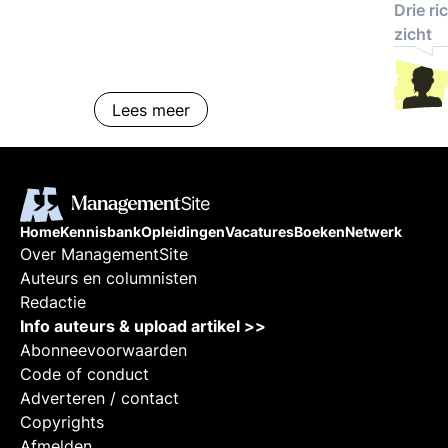
& zelforganisatie: de trends
Drie ri
zicht
Lees meer
Home
Kennisbank
Opleidingen
Vacatures
Boeken
Netwerk
Over ManagementSite
Auteurs en columnisten
Redactie
Info auteurs & upload artikel >>
Abonneevoorwaarden
Code of conduct
Adverteren / contact
Copyrights
Afmelden