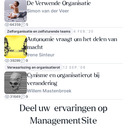
De Verwende Organisatie
Simon van der Veer
64359
5
Zelforganisatie en zelfsturende teams
4 FEB.‘20
Autonomie vraagt om het delen van
macht
Irene Sinteur
39299
9
Verwaarlozing en organisatierot
12 SEP.‘06
Cynisme en organisatierot bij
verandering
Willem Mastenbroek
31649
9
Deel uw ervaringen op
ManagementSite