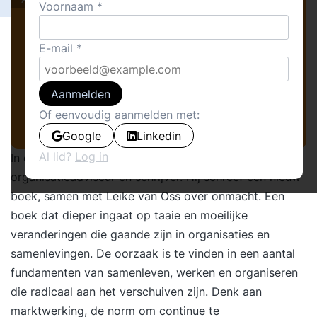
Voornaam
E-mail
Aanmelden
Of eenvoudig aanmelden met:
Google
Linkedin
Al lid?
Log in
In deze podcast ontmoet ik
Jaap van ’t Hek
,
organisatieadviseur en schrijver. Hij schreef een nieuw
boek, samen met
Leike
van Oss
over onmacht. Een
boek dat dieper ingaat op taaie en moeilijke
veranderingen die gaande zijn in organisaties en
samenlevingen. De oorzaak is te vinden in een aantal
fundamenten van samenleven, werken en organiseren
die radicaal aan het verschuiven zijn. Denk aan
marktwerking, de norm om continue te