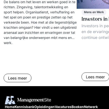
De balans om het leven en werken goed in te
richten. Zingeving, talentontwikkeling en
sport helpen. Organisatierot, verhuftering en
Mens en Werk
het spel om poen en prestige zetten op het
Investors in
verkeerde been. Hoe met al die tegenstrijdige
Investors in pe
krachten omgaan? Hier vindt u een uitgebreid
en de ervaring
arsenaal aan inzichten en ervaringen over tal
continue ontwi
van belangrijke onderwerpen mbt mens en
werk.
Succesfactoren
het werken met
De koppeling a
High Performi
Lees meer
Lees meer
Home
Kennisbank
Opleidingen
Vacatures
Boeken
Netwerk