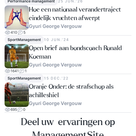
Performance management
25 JUN.‘26
Hoe een nationaal verandertraject
eindelijk vruchten afwerpt
Gyuri George Vergouw
410
5
SportManagement
10 JUN.‘24
Open brief aan bondscoach Ronald
Koeman
Gyuri George Vergouw
1641
1
SportManagement
15 DEC.‘22
Oranje Onder: de strafschop als
achilleshiel
Gyuri George Vergouw
695
0
Deel uw ervaringen op
ManagementSite