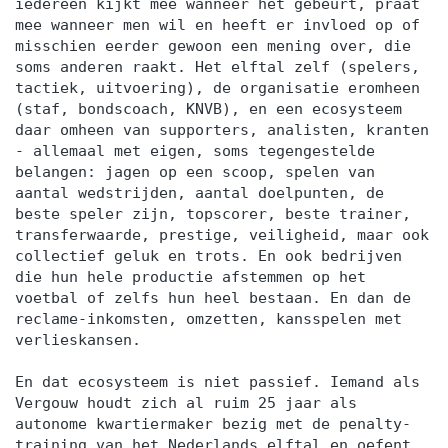
iedereen kijkt mee wanneer het gebeurt, praat
mee wanneer men wil en heeft er invloed op of
misschien eerder gewoon een mening over, die
soms anderen raakt. Het elftal zelf (spelers,
tactiek, uitvoering), de organisatie eromheen
(staf, bondscoach, KNVB), en een ecosysteem
daar omheen van supporters, analisten, kranten
- allemaal met eigen, soms tegengestelde
belangen: jagen op een scoop, spelen van
aantal wedstrijden, aantal doelpunten, de
beste speler zijn, topscorer, beste trainer,
transferwaarde, prestige, veiligheid, maar ook
collectief geluk en trots. En ook bedrijven
die hun hele productie afstemmen op het
voetbal of zelfs hun heel bestaan. En dan de
reclame-inkomsten, omzetten, kansspelen met
verlieskansen.
En dat ecosysteem is niet passief. Iemand als
Vergouw houdt zich al ruim 25 jaar als
autonome kwartiermaker bezig met de penalty-
training van het Nederlands elftal en oefent