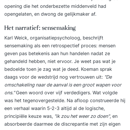
thema’s als communicatie, (persoonlijk)
opening die het onderbezette middenveld had
leiderschap, coaching en systemisch werken."
opengelaten, en dwong de gelijkmaker af.
Het narratief: sensemaking
Karl Weick, organisatiepsycholoog, beschrijft
sensemaking als een retrospectief proces: mensen
geven pas betekenis aan hun handelen nadat ze
gehandeld hebben, niet ervoor. Je weet pas wat je
bedoelde toen je zag wat je deed. Koeman sprak
daags voor de wedstrijd nog vertrouwen uit:
"De
omschakeling naar de aanval is een groot wapen voor
ons."
Geen woord over vijf verdedigers. Wat volgde
was het tegenovergestelde. Na afloop construeerde hij
een verhaal waarin 5-2-3 altijd al de logische,
principiële keuze was,
"ik zou het weer zo doen"
, en
absorbeerde daarmee de discrepantie met zijn eigen