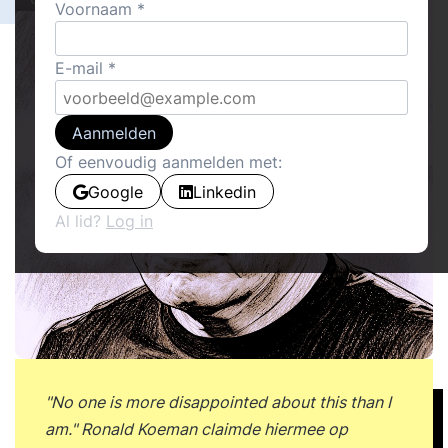
Voornaam
E-mail
Aanmelden
Of eenvoudig aanmelden met:
Google
Linkedin
Al lid?
Log in
"No one is more disappointed about this than I
am." Ronald Koeman claimde hiermee op