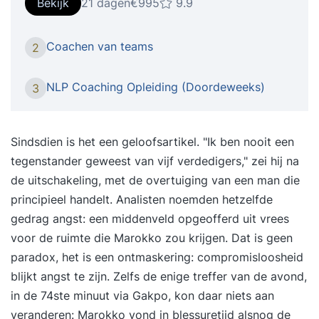
trance te brengen en oude patronen te
Bekijk
21 dagen
€995
9.9
ontdekken en nieuwe te installeren. De 3-daagse
Hypno-Coaching certificatie training is een
Coachen van teams
2
ervaringsgerichte en praktische opleiding waarin
je alles leert om je cliënt in trance te brengen en
NLP Coaching Opleiding (Doordeweeks)
3
succesvol te zijn. Of je nu een beginnend coach
bent of ruime ervaring hebt, met de hypnose
training krijg je in 3 dagen alle handvatten,
Sindsdien is het een geloofsartikel. "Ik ben nooit een
technieken en vaardigheden die je nodig hebt om
tegenstander geweest van vijf verdedigers," zei hij na
je cliënt snel onder hypnose te brengen en
de uitschakeling, met de overtuiging van een man die
blijvende gedragsverandering teweeg te brengen.
principieel handelt. Analisten noemden hetzelfde
Met hypnose behoor je tot een exclusieve groep
gedrag angst: een middenveld opgeofferd uit vrees
van coaches die toegang hebben tot uitermate
voor de ruimte die Marokko zou krijgen. Dat is geen
effectieve technieken en vaardigheden om snel
paradox, het is een ontmaskering: compromisloosheid
en blijvend veranderingen teweeg te brengen.
blijkt angst te zijn. Zelfs de enige treffer van de avond,
"UNLP biedt opleidingen die bijdragen aan
in de 74ste minuut via Gakpo, kon daar niets aan
persoonlijke en professionele ontwikkeling, met
veranderen: Marokko vond in blessuretijd alsnog de