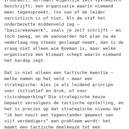
(Foucault, Goffman) eigenlijk iets systemisch
beschrijft: een organisatie waarin niemand
meer tegenspreekt, los van of de leider
narcistisch is of niet. Als de staf het
onderbezette middenveld zag —
"basisrekenwerk", zoals je zelf schrijft — en
toch zweeg, en de aanvoerder het plan na de
nederlaag nog steeds geslaagd noemt, dan is de
vraag niet alleen wie Koeman is, maar welke
organisatie een klimaat schept waarin niemand
het hardop zegt.
Dat is niet alleen een tactische kwestie —
welke namen op het veld — maar een
strategische: kies je als leidend principe
voor initiatief en druk, of voor
risicobeperking? Die strategische keuze
bepaalt vervolgens de tactische opstelling, en
het is precies op dat strategische niveau dat
"ik ben nooit een tegenstander geweest van
vijf verdedigers" een probleem wordt: het
maakt een tactische deelkeuze tot een