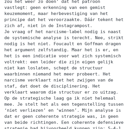
zou het weer zo doen’ dat het patroon
vastlegt: geen erkenning van een gemist
keuzemoment, maar herbevestiging van het
principe dat het veroorzaakte. Dáár tekent het
zich af, niet in de Instagrampost.
Je vraag of het narcisme-label nodig is naast
de systemische analyse is terecht. Nee, strikt
nodig is het niet. Foucault en Goffman dragen
het argument zelfstandig. Maar het is er, en
het is een indicatie voor wat zich systemisch
voltrekt: een leider die zijn eigen gelijk
niet kan loslaten, schept de structuur
waarbinnen niemand het meer probeert. Het
narcisme verklaart niet het zwijgen van de
staf, dat doet de disciplinering. Het
verklaart waarom die structuur er zo uitzag.
Op de strategische laag ga ik niet helemaal
mee. Je stelt het als een tegenstelling tussen
‘niet verliezen’ en ‘winnen’. Mijn analyse is
dat er geen coherente strategie was, in geen
van beide richtingen. Een coherente defensieve
strategie had bijvoorbeeld kunnen zijn: 5-4-1