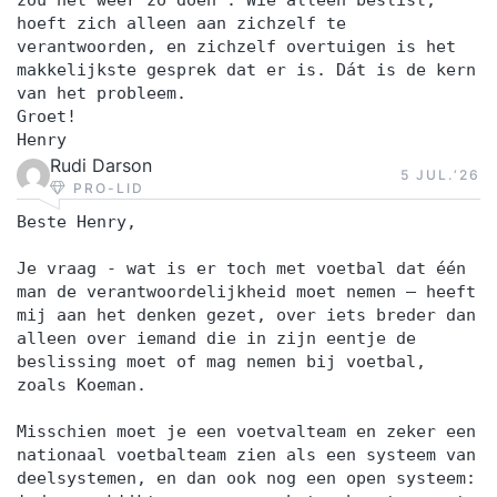
zou het weer zo doen’. Wie alleen beslist,
hoeft zich alleen aan zichzelf te
verantwoorden, en zichzelf overtuigen is het
makkelijkste gesprek dat er is. Dát is de kern
van het probleem.
Groet!
Henry
Rudi Darson
5 JUL.‘26
PRO-LID
Beste Henry,
Je vraag - wat is er toch met voetbal dat één
man de verantwoordelijkheid moet nemen – heeft
mij aan het denken gezet, over iets breder dan
alleen over iemand die in zijn eentje de
beslissing moet of mag nemen bij voetbal,
zoals Koeman.
Misschien moet je een voetvalteam en zeker een
nationaal voetbalteam zien als een systeem van
deelsystemen, en dan ook nog een open systeem: