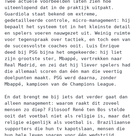
Twee actuele voorbeelden laten zien hoe
uiteenlopend dat in de praktijk uitpakt.
Guardiola staat bekend om extreme,
gedetailleerde controle, micro-management: hij
bepaalt het systeem tot in het kleinste detail
en spelers voeren nauwgezet uit. Weinig ruimte
voor tegenspraak over tactiek, en toch een van
de succesvolste coaches ooit. Luis Enrique
deed bij PSG bijna het omgekeerde: hij liet
zijn grootste ster, Mbappé, vertrekken naar
Real Madrid, en zei dat hij liever spelers had
die allemaal scoren dan één man die veertig
doelpunten maakt. PSG werd daarna, zonder
Mbappé, kampioen van de Champions League.
En dat brengt me bij iets dat verder gaat dan
alleen management: waarom raakt dit zoveel
mensen zo diep? Filosoof René ten Bos stelde
ooit dat voetbal niet als religie is, maar dat
religie eigenlijk als voetbal is. Braziliaanse
supporters die hun tv kapotslaan, mensen die
hun hele leven sparen voor één wedstrijd,