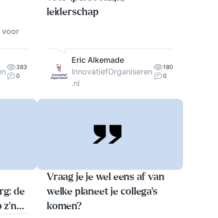
leiderschap
n voor
Eric Alkemade
383
180
en
InnovatiefOrganiseren
0
0
.nl
Vraag je je wel eens af van
rg: de
welke planeet je collega’s
 z'n
komen?