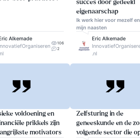
succes door gedeeld
eigenaarschap
Ik werk hier voor mezelf e
mijn naasten
Eric Alkemade
Eric Alkemade
106
InnovatiefOrganiseren
InnovatiefOrganiser
2
.nl
.nl
sieke voldoening en
Zelfsturing in de
inanciële prikkels zijn
geneeskunde en de zo
langrijkste motivators
volgende sector die op