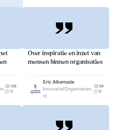
het
Over inspiratie en inzet van
men
mensen binnen organisaties
Eric Alkemade
126
59
en
InnovatiefOrganiseren.
3
0
nl