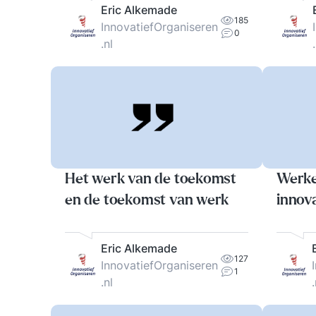
Eric Alkemade
185
InnovatiefOrganiseren
0
.nl
Het werk van de toekomst
Werke
en de toekomst van werk
innov
Eric Alkemade
127
InnovatiefOrganiseren
1
.nl