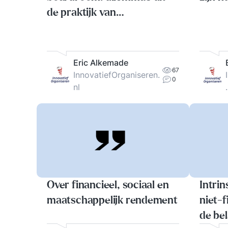
de praktijk van
commissarissen
Eric Alkemade
67
InnovatiefOrganiseren.
0
nl
Over financieel, sociaal en
Intrin
maatschappelijk rendement
niet-f
de be