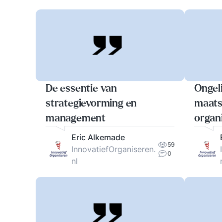
De essentie van
Ongeli
strategievorming en
maats
management
organi
probl
Eric Alkemade
59
InnovatiefOrganiseren.
0
nl