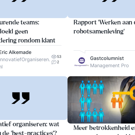
turende teams:
Rapport 'Werken aan 
oeld geen
robotsamenleving'
dering rondom klant
Eric Alkemade
53
Gastcolumnist
InnovatiefOrganiseren.
2
Management Pro
nl
atief organiseren: wat
Meer betrokkenheid e
u de 'best-practices'?