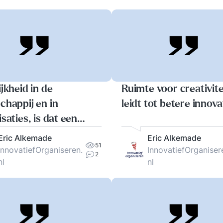
jkheid in de
Ruimte voor creativite
chappij en in
leidt tot betere innova
saties, is dat een
eem?
Eric Alkemade
Eric Alkemade
51
InnovatiefOrganiseren.
InnovatiefOrganiser
2
nl
nl