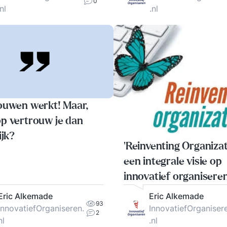
0
.nl
.nl
ouwen werkt! Maar,
p vertrouw je dan
ijk?
‘Reinventing Organizat
een integrale visie op
innovatief organisere
Eric Alkemade
Eric Alkemade
93
InnovatiefOrganiseren.
InnovatiefOrganiser
2
nl
.nl