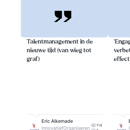
Talentmanagement in de
‘Enga
nieuwe tijd (van wieg tot
verbet
graf)
effect
organi
Eric Alkemade
114
InnovatiefOrganiseren