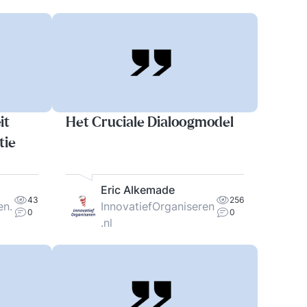
it
Het Cruciale Dialoogmodel
tie
Eric Alkemade
43
256
en.
InnovatiefOrganiseren
0
0
.nl