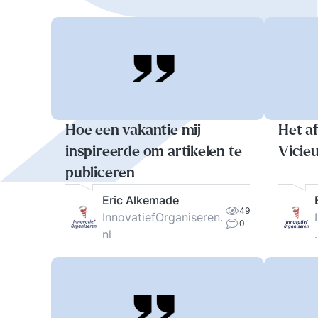
Hoe een vakantie mij
Het a
inspireerde om artikelen te
Vicieu
publiceren
Eric Alkemade
49
InnovatiefOrganiseren.
0
nl