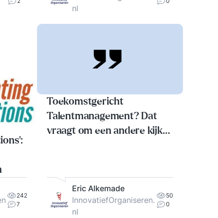
2
0
nl
Toekomstgericht
Talentmanagement? Dat
vraagt om een andere kijk
ions’:
op organiseren!
n
Eric Alkemade
242
50
en
InnovatiefOrganiseren.
7
0
nl