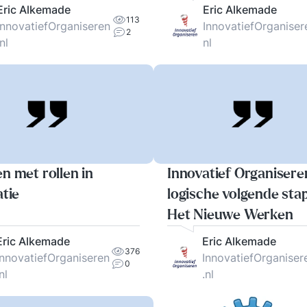
kop gaat?
Eric Alkemade
Eric Alkemade
113
InnovatiefOrganiseren
InnovatiefOrganiser
2
.nl
nl
n met rollen in
Innovatief Organisere
atie
logische volgende sta
Het Nieuwe Werken
Eric Alkemade
Eric Alkemade
376
InnovatiefOrganiseren
InnovatiefOrganiser
0
.nl
.nl