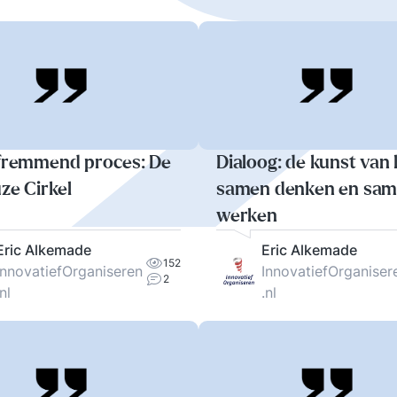
fremmend proces: De
Dialoog: de kunst van 
ze Cirkel
samen denken en sa
werken
Eric Alkemade
Eric Alkemade
152
InnovatiefOrganiseren
InnovatiefOrganiser
2
.nl
.nl