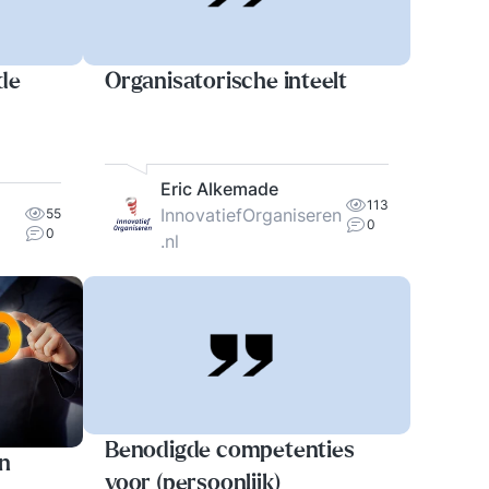
de
Organisatorische inteelt
Eric Alkemade
113
InnovatiefOrganiseren
55
0
0
.nl
Benodigde competenties
n
voor (persoonlijk)