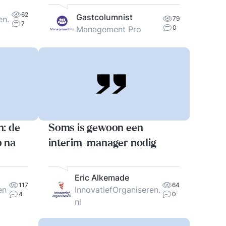
62
Gastcolumnist
en.
79
7
0
Management Pro
n: de
Soms is gewoon een
p na
interim-manager nodig
Eric Alkemade
117
64
en
InnovatiefOrganiseren.
4
0
nl