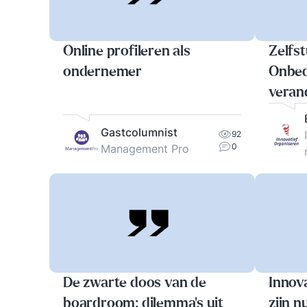
Online profileren als
Zelfs
ondernemer
Onbed
veran
Gastcolumnist
92
0
Management Pro
De zwarte doos van de
Innov
boardroom: dilemma’s uit
zijn n