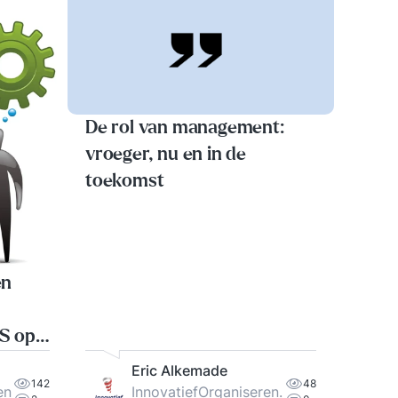
De rol van management:
vroeger, nu en in de
toekomst
en
S op
Eric Alkemade
142
48
en
InnovatiefOrganiseren.