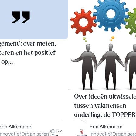
gement’: over meten,
eren en het positief
 op
satieprestaties
Over ideeën uitwissel
tussen vakmensen
onderling: de TOPPER
tournee
Eric Alkemade
Eric Alkemade
177
InnovatiefOrganiseren
InnovatiefOrganiser