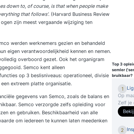
es down to, of course, is that when people make
erything that follows’
. (
Harvard Business Review
 ogen zijn meest vergaande wijziging ten
Semco werden werknemers gezien en behandeld
 hun eigen verantwoordelijkheid kennen en nemen.
olledig overboord gezet. Ook het organigram
Top 3 ople
eggegooid. Semco kent alleen
semler ('s
ncties op 3 beslisniveaus: operationeel, divisie
bruikbaar?
een extreem platte organisatie.
Li
1
Op maa
nanciële gegevens van Semco, zoals de balans en
Zelf je
hikbaar. Semco verzorgde zelfs opleiding voor
leren met StudyFl
Beki
ezen en gebruiken. Beschikbaarheid van alle
Cloud g
rwaarde om iedereen te kunnen laten meedenken
interfa
Ins
2
Lightr