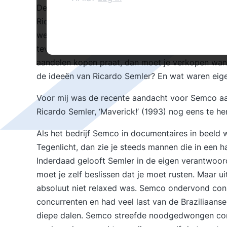
De laatste maanden is op websites en op televisi
Ricardo Semler en zijn revolutionaire kijk op het
werk bij zijn bedrijf Semler & Company (Semco). 
teveel en de inhoud te overdreven. Mijn professor 
aandelen kopen praat, dan moet je verkopen want 
de ideeën van Ricardo Semler? En wat waren eigenl
Voor mij was de recente aandacht voor Semco aa
Ricardo Semler, ‘Maverick!’ (1993) nog eens te he
Als het bedrijf Semco in documentaires in beeld 
Tegenlicht, dan zie je steeds mannen die in een h
Inderdaad gelooft Semler in de eigen verantwoor
moet je zelf beslissen dat je moet rusten. Maar ui
absoluut niet relaxed was. Semco ondervond cons
concurrenten en had veel last van de Braziliaan
diepe dalen. Semco streefde noodgedwongen cont