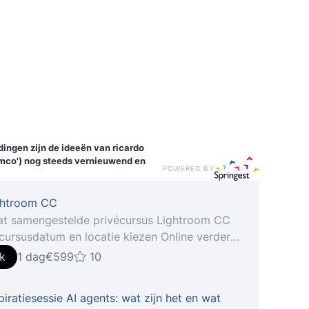
idingen
zijn de ideeën van ricardo
emco') nog steeds vernieuwend en
POWERED BY
ghtroom CC
t samengestelde privécursus Lightroom CC
 cursusdatum en locatie kiezen Online verder
ix De nieuwste telg van Creative
jk
1 dag
€599
10
ooit in een flitsend jasje het roer om qua
ce en gebruikerservaring. in onze cursus
piratiesessie AI agents: wat zijn het en wat
oom CC ga je aan de slag om, indien gewenst