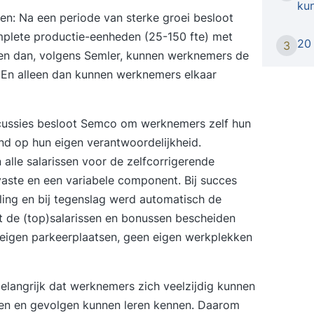
ku
met je 
den
: Na een periode van sterke groei besloot
beeld w
omplete productie-eenheden (25-150 fte) met
20 
Intake
3
leen dan, volgens Semler, kunnen werknemers de
vindt e
 En alleen dan kunnen werknemers elkaar
huidige
Voorbe
persoo
scussies besloot Semco om werknemers zelf hun
stellen
end op hun eigen verantwoordelijkheid.
Cursus
n alle salarissen voor de zelfcorrigerende
één op 
aspecte
aste en een variabele component. Bij succes
oefeni
ling en bij tegenslag werd automatisch de
tot je 
t de (top)salarissen en bonussen bescheiden
cursus
 eigen parkeerplaatsen, geen eigen werkplekken
cursus
cursus
certif
belangrijk dat werknemers zich veelzijdig kunnen
ten en gevolgen kunnen leren kennen. Daarom