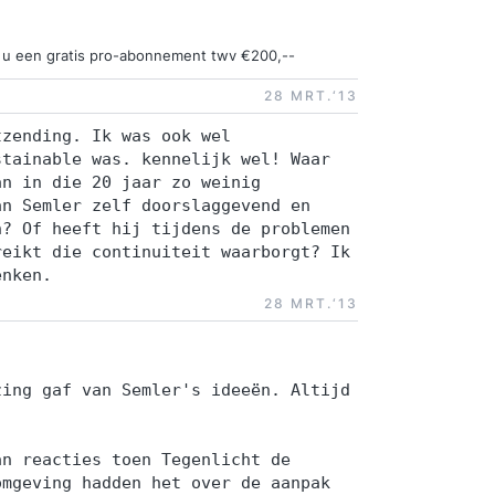
ngt u een gratis pro-abonnement twv €200,--
28 MRT.‘13
tzending. Ik was ook wel
stainable was. kennelijk wel! Waar
an in die 20 jaar zo weinig
an Semler zelf doorslaggevend en
n? Of heeft hij tijdens de problemen
reikt die continuiteit waarborgt? Ik
enken.
28 MRT.‘13
zing gaf van Semler's ideeën. Altijd
.
an reacties toen Tegenlicht de
omgeving hadden het over de aanpak