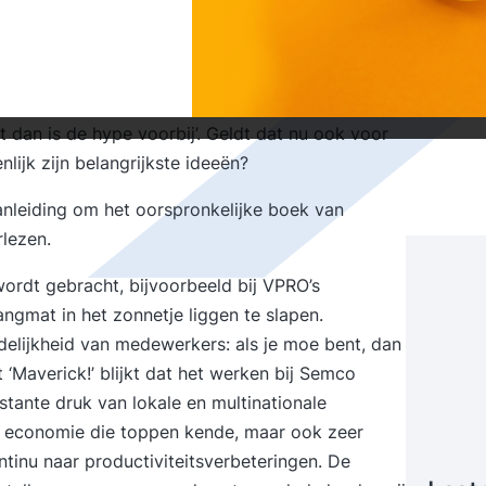
e veel gepubliceerd over
 organiseren van mensen en
De laatste tijd echter was de aandacht misschien
beleggingsleer zei altijd ‘als iedereen over
dan is de hype voorbij’. Geldt dat nu ook voor
ijk zijn belangrijkste ideeën?
nleiding om het oorspronkelijke boek van
rlezen.
wordt gebracht, bijvoorbeeld bij VPRO’s
angmat in het zonnetje liggen te slapen.
delijkheid van medewerkers: als je moe bent, dan
t ‘Maverick!’ blijkt dat het werken bij Semco
tante druk van lokale en multinationale
se economie die toppen kende, maar ook zeer
inu naar productiviteitsverbeteringen. De