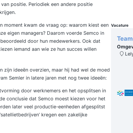
van positie. Periodiek een andere positie
rijgen.
en moment kwam de vraag op: waarom kiest een
Vacature
t onze eigen managers? Daarom voerde Semco in
Team
 beoordeeld door hun medewerkers. Ook dat
Omgevi
kiezen iemand aan wie ze hun succes willen
Lel
an zijn ideeën overzien, maar hij had wel de moed
m Semler in latere jaren met nog twee ideeën:
itvorming door werknemers en het opsplitsen in
 de conclusie dat Semco moest kiezen voor het
den later veel productie-eenheden afgesplitst
tellietbedrijven’ kregen een zakelijke