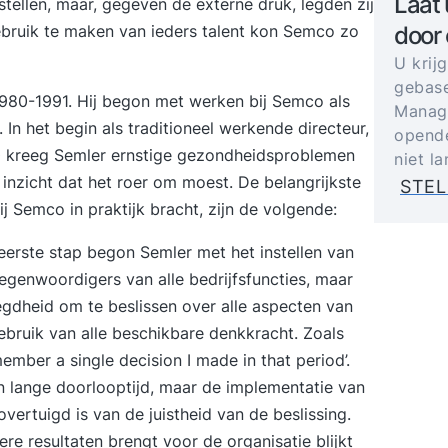
Laat 
ellen, maar, gegeven de externe druk, legden zij
ebruik te maken van ieders talent kon Semco zo
door
U krij
gebase
1980-1991. Hij begon met werken bij Semco als
Manage
. In het begin als traditioneel werkende directeur,
opende
80 kreeg Semler ernstige gezondheidsproblemen
niet l
inzicht dat het roer om moest. De belangrijkste
STEL
ij Semco in praktijk bracht, zijn de volgende:
 eerste stap begon Semler met het instellen van
egenwoordigers van alle bedrijfsfuncties, maar
dheid om te beslissen over alle aspecten van
ruik van alle beschikbare denkkracht. Zoals
emember a single decision I made in that period’.
 lange doorlooptijd, maar de implementatie van
vertuigd is van de juistheid van de beslissing.
ere resultaten brengt voor de organisatie blijkt