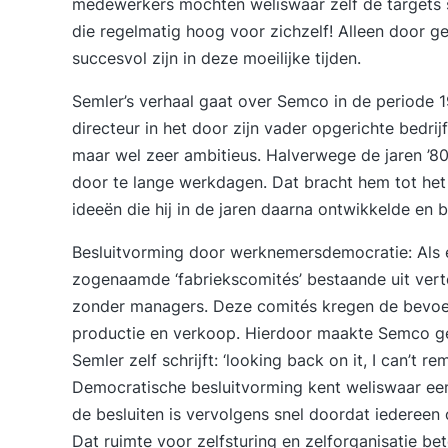
medewerkers mochten weliswaar zelf de targets st
die regelmatig hoog voor zichzelf! Alleen door g
succesvol zijn in deze moeilijke tijden.
Semler’s verhaal gaat over Semco in de periode 
directeur in het door zijn vader opgerichte bedrijf
maar wel zeer ambitieus. Halverwege de jaren ’
door te lange werkdagen. Dat bracht hem tot het 
ideeën die hij in de jaren daarna ontwikkelde en b
Besluitvorming door werknemersdemocratie
: Als
zogenaamde ‘fabriekscomités’ bestaande uit vert
zonder managers. Deze comités kregen de bevoeg
productie en verkoop. Hierdoor maakte Semco geb
Semler zelf schrijft: ‘looking back on it, I can’t r
Democratische besluitvorming kent weliswaar een
de besluiten is vervolgens snel doordat iedereen o
Dat ruimte voor zelfsturing en zelforganisatie bet