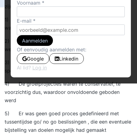
Voornaam
zijn de voornaamste:
1) Er bleek geen heldere visie/strategie te zijn
E-mail
waarom het bedrijf moest worden overgenomen
Aanmelden
2) Het management van het overgenomen bedrijf
werd niet voldoende gemotiveerd
Of eenvoudig aanmelden met:
Google
Linkedin
3) De relatie tussen bedrijf en de adviseur(s)
Al lid?
Log in
spoorde niet
4) De groeiprojecties waren te conservatief, te
voorzichtig dus, waardoor onvoldoende geboden
werd
5) Er was geen goed proces gedefinieerd met
tussentijdse go/ no go beslissingen , die een eventuele
bijstelling van doelen mogelijk had gemaakt