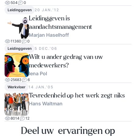
504
0
Leidinggeven
20 JAN.‘12
Leidinggeven is
aandachtsmanagement
Marjan Haselhoff
11360
0
Leidinggeven
5 DEC.‘06
Wilt u ander gedrag van uw
medewerkers?
Iena Pol
25683
6
Werkvloer
14 JAN.‘05
Tevredenheid op het werk zegt niks
Hans Waltman
8014
12
Deel uw ervaringen op