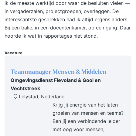
gevaren en leren ze ten alle tijden goed om zich
ik de meeste werktijd door waar de besluiten vielen —
heen te kijken. Door de uitgekiende en
in vergaderzalen, projectgroepen, overleggen. De
didactische opbouw van de cursus in 2
interessantste gesprekken had ik altijd ergens anders.
aaneengesloten dagen (07.00 - 14.30 uur) zijn
Bij een balie, in een docentenkamer, op een gang. Daar
ook de onervaren reachtruckchauffeurs in staat
hoorde ik wat in rapportages niet stond.
om aan het eind van de opleiding veilig en
verantwoord met de reachtruck te rijden en het
Vacature
reachtruckcertificaat te verdienen.
Elektropallettruck en stapelaar vormen een vast
Teammanager Mensen & Middelen
onderdeel van deze cursus. Bij een voldoende
Omgevingsdienst Flevoland & Gooi en
resultaat voor de opdrachten ontvangt u voor
Vechtstreek
deze voertuigen een GRATIS certificaat. Lees
Lelystad, Nederland
ervaringen over BLOM opleidingen's training
Krijg jij energie van het laten
Basisopleiding Reachtruck (beginner) op
groeien van mensen en teams?
Springest... Voor wie is deze opleiding? Deze
Ben jij een verbindende leider
reachtruckopleiding is als basisopleiding bedoeld
met oog voor mensen,
voor (Engelstalige) medewerkers die nog geen