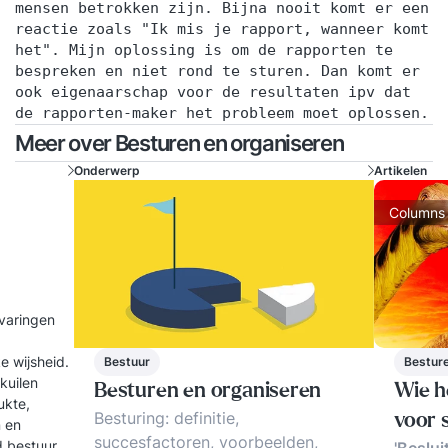
mensen betrokken zijn. Bijna nooit komt er een
reactie zoals "Ik mis je rapport, wanneer komt
het". Mijn oplossing is om de rapporten te
bespreken en niet rond te sturen. Dan komt er
ook eigenaarschap voor de resultaten ipv dat
de rapporten-maker het probleem moet oplossen.
Meer over Besturen en organiseren
Onderwerp
Artikelen
Columns
rvaringen
e wijsheid.
Bestuur
Besture
kuilen
Besturen en organiseren
Wie h
ukte,
Besturing: definitie,
voor 
n en
succesfactoren, voorbeelden,
d bestuur.