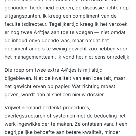
de juist plek en gebruik parkeerrem lading
gehouden: helderheid creëren, de discussie richten op
stapelen met EPT/stapelaar en veilig wegzetten
uitgangspunten. Ik kreeg een compliment van de
in stelling Extra Elektropallettruck en stapelaar
faculteitsdirecteur. Tegelijkertijd kreeg ik het verzoek
vormen een vast onderdeel van deze cursus. Bij
er nog twee A4'tjes aan toe te voegen — niet omdat
een voldoende resultaat voor de opdrachten,
de inhoud onvoldoende was, maar omdat het
ontvangt u, zonder extra kosten, ook voor deze
document anders te weinig gewicht zou hebben voor
voertuigen een certificaat. Wat is de waarde van
het managementteam. Ik vond het niet eens onredelijk.
een reachtruckcertificaat? Een
Die roep om twee extra A4'tjes is mij altijd
reachtruckopleiding zal de kosten en veiligheid
bijgebleven. Niet de kwaliteit van een idee telt, maar
positief beïnvloeden. Bovendien is een
het gewicht ervan op papier. Wat richting moest
onderneming in het kader van de Arbo-wet
geven, wordt dan al snel een nieuw dossier.
verplicht de betreffende werknemers grondig te
laten instrueren ook met betrekking tot
Vrijwel niemand bedenkt procedures,
reachtruck en veiligheid. Deze opleiding wordt
overlegstructuren of systemen met de bedoeling het
standaard afgesloten met een BLOM-
werk ingewikkelder te maken. Ze ontstaan vanuit een
veiligheidsexamen. Alle reachtruckcertificaten
begrijpelijke behoefte aan betere kwaliteit, minder