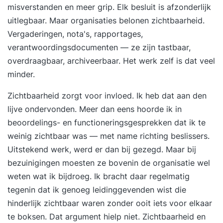
hebben een geldigheidsduur van 5 jaar. Met een 1
misverstanden en meer grip. Elk besluit is afzonderlijk
daagse heftruckopleiding kunt u ook het
uitlegbaar. Maar organisaties belonen zichtbaarheid.
heftruckcertificaat behalen.
Vergaderingen, nota's, rapportages,
verantwoordingsdocumenten — ze zijn tastbaar,
overdraagbaar, archiveerbaar. Het werk zelf is dat veel
minder.
Zichtbaarheid zorgt voor invloed. Ik heb dat aan den
lijve ondervonden. Meer dan eens hoorde ik in
beoordelings- en functioneringsgesprekken dat ik te
weinig zichtbaar was — met name richting beslissers.
Uitstekend werk, werd er dan bij gezegd. Maar bij
bezuinigingen moesten ze bovenin de organisatie wel
weten wat ik bijdroeg. Ik bracht daar regelmatig
tegenin dat ik genoeg leidinggevenden wist die
hinderlijk zichtbaar waren zonder ooit iets voor elkaar
te boksen. Dat argument hielp niet. Zichtbaarheid en