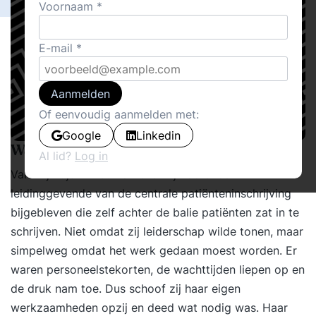
Voornaam
E-mail
Aanmelden
Of eenvoudig aanmelden met:
Google
Linkedin
Wat mij bijbleef
Al lid?
Log in
Van mijn tijd in het VUmc is mij vooral een
leidinggevende van de centrale patiënteninschrijving
bijgebleven die zelf achter de balie patiënten zat in te
schrijven. Niet omdat zij leiderschap wilde tonen, maar
simpelweg omdat het werk gedaan moest worden. Er
waren personeelstekorten, de wachttijden liepen op en
de druk nam toe. Dus schoof zij haar eigen
werkzaamheden opzij en deed wat nodig was. Haar