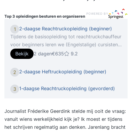
POWERED BY
Top 3 opleidingen
besturen en organiseren
2-daagse Reachtruckopleiding (beginner)
1
Tijdens de basisopleiding tot reachtruckchauffeur
voor beginners leren we (Engelstalige) cursisten
een reachtruck te besturen en tot in de puntjes te
Bekijk
2 dagen
€635
9.2
beheersen. Het besturen van een reachtruck voelt
vaak onnatuurlijk, omdat er gereden wordt in een
2-daagse Heftruckopleiding (beginner)
2
zijwaartse richting. Met verschillende opdrachten
waarin pallets worden verplaatst en met
1-daagse Reachtruckopleiding (gevorderd)
3
verschillende soorten ladingen over speciale
oefenparcours wordt gereden, zal de cursist
gevoel krijgen hoe een reachtruck bestuurd dient
Journalist Fréderike Geerdink stelde mij ooit de vraag:
te worden. We richten ons met 10 uur praktijktijd
vanuit wiens werkelijkheid kijk je? Ik moest er tijdens
op de praktijk en veiligheid. Wijzen cursisten op
het schrijven regelmatig aan denken. Jarenlang bracht