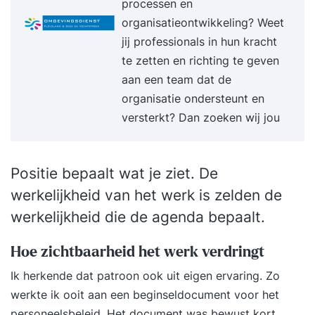
processen en
enkele ervaring op een reachtruck hebben.
organisatieontwikkeling? Weet
Programma De opleidingsduur bedraagt 2 lange
jij professionals in hun kracht
dagen, van 07.00 uur tot 14.30 uur, waarbij de
te zetten en richting te geven
nadruk met 10 uur praktijktijd op de praktijk
aan een team dat de
ligt. De theorie reachtruck zal op dag 2 digitaal
organisatie ondersteunt en
afgetoetst worden. Wat ga je leren? visueel
versterkt? Dan zoeken wij jou
inspecteren en de werking van de reachtruck
controleren via een LMRA (video) het vaardig
sturen met een reachtruck het stapelen van losse
Positie bepaalt wat je ziet. De
pallets het juist voordraaien met een reachtruck
werkelijkheid van het werk is zelden de
pallets uit de stellingen halen tot 4 hoog (video)
werkelijkheid die de agenda bepaalt.
stapelen van gaasboxen en koud stapelen van
IBC's (video) de juiste manier om pallets in een
Hoe zichtbaarheid het werk verdringt
inrijstelling te plaatsen het oppakken en
hanteren van een brede lading het manouvreren
Ik herkende dat patroon ook uit eigen ervaring. Zo
met een brede balk (video) het veilig laden van
werkte ik ooit aan een beginseldocument voor het
trailers en gebruik kopschot (video) parkeren op
personeelsbeleid. Het document was bewust kort