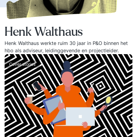
Henk Walthaus
Henk Walthaus werkte ruim 30 jaar in P&O binnen het
hbo als adviseur, leidinggevende en projectleider.
Cover stories