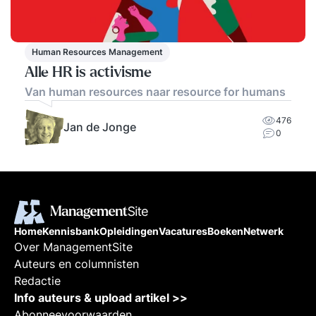
Human Resources Management
Alle HR is activisme
Van human resources naar resource for humans
476
Jan de Jonge
0
Home
Kennisbank
Opleidingen
Vacatures
Boeken
Netwerk
Over ManagementSite
Auteurs en columnisten
Redactie
Info auteurs & upload artikel >>
Abonneevoorwaarden