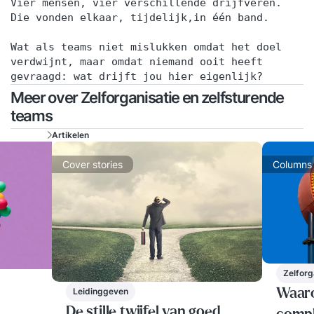
Vier mensen, vier verschillende drijfveren.
Die vonden elkaar, tijdelijk,in één band.
Wat als teams niet mislukken omdat het doel
verdwijnt, maar omdat niemand ooit heeft
gevraagd: wat drijft jou hier eigenlijk?
Meer over Zelforganisatie en zelfsturende
teams
Artikelen
Cover stories
Columns
Zelforg
Leidinggeven
Waaro
De stille twijfel van goed