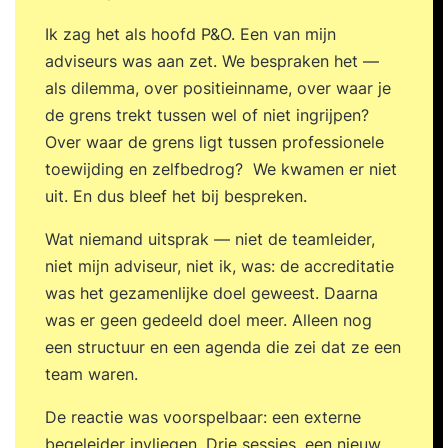
zelfsturing. Vertrouwen is de basis voor een
Ik zag het als hoofd P&O. Een van mijn
goede samenwerking. Je leert hoe teams zich
adviseurs was aan zet. We bespraken het —
ontwikkelen en welke effectieve interventies je
als dilemma, over positieinname, over waar je
kunt doen bij het vergroten van vertrouwen,
de grens trekt tussen wel of niet ingrijpen?
omgaan met conflicten of disfunctioneren in een
Over waar de grens ligt tussen professionele
team. Zelforganiserende en zelfsturende teams
toewijding en zelfbedrog? We kwamen er niet
dienen in staat te zijn om zelf de voortgang van
uit. En dus bleef het bij bespreken.
het werk te inspecteren. Je leert hoe teams
effectief overleggen en elkaar verantwoordelijk
Wat niemand uitsprak — niet de teamleider,
houden. Besluitvorming binnen zelforganiserende
niet mijn adviseur, niet ik, was: de accreditatie
teams. Dag 2Mensgerichte gebruiken die horen
was het gezamenlijke doel geweest. Daarna
bij zelforganisatie en zelfsturing: Je leert teams
was er geen gedeeld doel meer. Alleen nog
organiseren van functies naar flexibele
een structuur en een agenda die zei dat ze een
rollen. Hierdoor zijn teams in staat wendbaar te
team waren.
organiseren, heldere verantwoordelijkheden te
De reactie was voorspelbaar: een externe
definiëren en talenten te benutten. Hoe ga je om
begeleider invliegen. Drie sessies, een nieuw