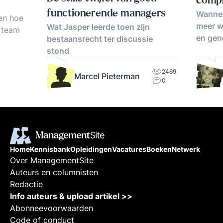
compl
functionerende managers
Wannee
 en hoe
meer w
Wat Jasper leerde toen zijn
d team
en gene
bestaansrecht ter discussie
stond
satie
delijk
2469
Marcel Pieterman
enst,
0
leverd.
tips. De
 geven
Home
Kennisbank
Opleidingen
Vacatures
Boeken
Netwerk
Over ManagementSite
Auteurs en columnisten
Redactie
Info auteurs & upload artikel >>
Abonneevoorwaarden
Code of conduct