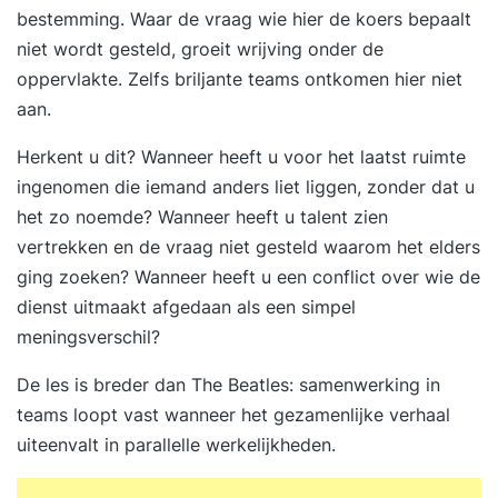
bestemming. Waar de vraag wie hier de koers bepaalt
Training... Voel je je zeker om aan de slag te gaan
niet wordt gesteld, groeit wrijving onder de
met zelforganisatie en zelfsturing; Weet je welke
oppervlakte. Zelfs briljante teams ontkomen hier niet
vorm van organiseren het beste bij jouw
aan.
organisatie past; Heb je de voordelen van
zelforganisatie en zelfsturing zelf mogen ervaren;
Herkent u dit? Wanneer heeft u voor het laatst ruimte
Beschik je over onmisbare kennis van de
ingenomen die iemand anders liet liggen, zonder dat u
randvoorwaarden die nodig zijn om
het zo noemde? Wanneer heeft u talent zien
zelforganisatie en zelfsturing te laten slagen; Kun
vertrekken en de vraag niet gesteld waarom het elders
je binnen teams heldere rollen definiëren; Ben je
ging zoeken? Wanneer heeft u een conflict over wie de
van meerwaarde doordat je nieuwe manieren van
dienst uitmaakt afgedaan als een simpel
overleggen, samenwerken en besluitvorming
meningsverschil?
kent; Heb je zicht op de veranderende rol van het
De les is breder dan The Beatles: samenwerking in
management; Ga je geïnspireerd naar huis met
teams loopt vast wanneer het gezamenlijke verhaal
een doorvertaling van de theorie naar jouw
uiteenvalt in parallelle werkelijkheden.
werksituatie; Ben je in staat anderen mee te
nemen in deze nieuwe manier van denken en