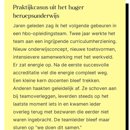
werken; Ben je op de hoogte van vernieuwende
Praktijkcasus uit het hoger
organisatiestructuren. Inhoud Training Dag
beroepsonderwijs
1Zelforganisatie en zelfsturing als concept: Hoe
Jaren geleden zag ik het volgende gebeuren in
hebben organisaties zich de laatste decennia
een hbo-opleidingsteam. Twee jaar werkte het
ontwikkeld? Hoe draagt zelforganisatie en
team aan een ingrijpende curriculumherziening.
zelfsturing bij aan de hedendaagse uitdagingen
Nieuw onderwijsconcept, nieuwe toetsvormen,
waar individuen en organisaties voor staan? De
intensievere samenwerking met het werkveld.
termen zelforganisatie en zelfsturing worden
Er zat energie op. Na de eerste succesvolle
vaak door elkaar gebruikt. In de opleiding leer je
accreditatie viel die energie compleet weg.
de belangrijkste verschillen en
Een kleine kern docenten bleef trekken.
toepassingsmogelijkheden. Zelforganisatie en
Anderen haakten geleidelijk af. Ze schoven aan
zelfsturing slaagt alleen door de onderliggende
bij teamoverleggen, leverden steeds op het
waarden te begrijpen en voorbeeldgedrag te
laatste moment iets in en kwamen ieder
vertonen. Dagelijkse gebruiken die horen bij
overleg terug met bezwaren die eerder niet
zelforganisatie en zelfsturing:
waren ingebracht. De teamleider bleef maar
Teamvolwassenheid is een belangrijke indicator
sturen op “we doen dit samen."
voor het slagen van zelforganisatie en