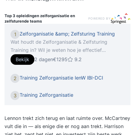
Top 3 opleidingen
zelforganisatie en
POWERED BY
zelfsturende teams
Zelforganisatie &amp; Zelfsturing Training
1
Wat houdt de Zelforganisatie & Zelfsturing
Training in? Wil je weten hoe je effectief
zelforganiserende of zelfsturende teams
Bekijk
2 dagen
€1295
9.2
ontwikkelt? Of werk je zelf in een
zelforganiserend of zelfsturend team? Dan is
Training Zelforganisatie IenW IBI-DCI
2
deze training voor jou op maat gemaakt. In onze
opleiding leer je onder begeleiding van een
Training Zelforganisatie
3
ervaren trainer hoe je zelforganisatie of
zelfsturing écht laat werken. NB: we zijn ons
bewust van de nuanceverschillen, maar deze
Lennon trekt zich terug en laat ruimte over. McCartney
training is relevant ongeacht of je nu met
vult die in — als enige die er nog aan trekt. Harrison
zelforganiserende-, zelfsturende-,
ziet het, zegt het niet, en investeert zijn beste werk