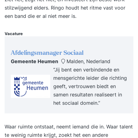
zelfverantwoordelijke-, of
stilzwijgend elders. Ringo houdt het ritme vast voor
resultaatverantwoordelijke teams werkt. Waarom
een band die er al niet meer is.
de Zelforganisatie & Zelfsturing Training? Omdat
de omgeving snel verandert zoeken steeds meer
Vacature
organisaties nieuwe manieren van werken. Met
nieuwe manieren van werken komen organisaties
Afdelingsmanager Sociaal
makkelijker tot goede resultaten voor klanten.
Gemeente Heumen
Malden, Nederland
Daarnaast zijn verfrissende werkwijzen vaak
“Jij bent een verbindende en
motiverender voor medewerkers. Een groeiend
mensgerichte leider die richting
aantal organisaties gaat om deze reden in
geeft, vertrouwen biedt en
zelfsturende of zelforganiserende teams werken.
samen resultaten realiseert in
Wanneer je zelforganisatie of zelfsturing goed
het sociaal domein.”
toepast leidt dit tot beter en sneller resultaat. En
bovendien leveren blijere medewerkers dat
betere resultaat. Resultaten na de tweedaagse
Waar ruimte ontstaat, neemt iemand die in. Waar talent
Zelforganisatie & Zelfsturing Training Na twee
te weinig ruimte krijgt, zoekt het een andere
dagen in de Zelforganisatie & Zelfsturing