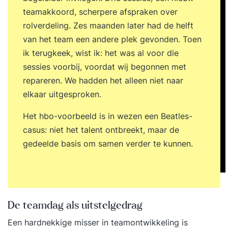
met feedback en performance binnen
teamakkoord, scherpere afspraken over
zelforganisatie? We staan stil bij verschillende
rolverdeling. Zes maanden later had de helft
feedback en performance processen.
van het team een andere plek gevonden. Toen
Zelforganisatie of zelfsturing inrichten: Je leert
ik terugkeek, wist ik: het was al voor die
de randvoorwaarden en succesfactoren voor
sessies voorbij, voordat wij begonnen met
zelforganisatie en zelfsturing. Een
repareren. We hadden het alleen niet naar
heldere purpose houdt teams bij elkaar en geeft
elkaar uitgesproken.
richting aan alles wat er in een organisatie
gebeurt. Je leert kaders stellen en teams met
Het hbo-voorbeeld is in wezen een Beatles-
elkaar verbinden (alignment). Wat
casus: niet het talent ontbreekt, maar de
zijn organisatiestructuren voor zelforganisatie en
gedeelde basis om samen verder te kunnen.
zelfsturing? Denk aan zelforganiserende en
zelforganiserende cirkels met rollen, Holacracy,
of Scrum at Scale. Waarom de Zelforganisatie
Fabriek? De Zelforganisatie Fabriek helpt teams
De teamdag als uitstelgedrag
met professioneel & gelijkwaardig samenwerken.
Een hardnekkige misser in teamontwikkeling is
We hebben honderden teams succesvol begeleid