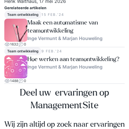
Henk Walthaus, 17 mei 2026
Gerelateerde artikelen
Team ontwikkeling
15 FEB.‘24
Maak een automatisme van
teamontwikkeling
Inge Vermunt & Marjan Houweling
1632
0
Team ontwikkeling
9 FEB.‘24
Hoe werken aan teamontwikkeling?
Inge Vermunt & Marjan Houweling
1488
0
Deel uw ervaringen op
ManagementSite
Wij zijn altijd op zoek naar ervaringen