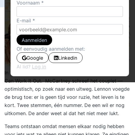
Voornaam
E-mail
Aanmelden
Of eenvoudig aanmelden met:
Google
Linkedin
Al lid?
Log in
In 1965 schreven Paul McCartney en John Lennon We
Can Work It Out. McCartney schreef het couplet —
optimistisch, op zoek naar een uitweg. Lennon voegde
de brug toe: er is geen tijd voor ruzie, het leven is te
kort. Twee stemmen, één nummer. De een wil er nog
uitkomen. De ander weet al dat het niet meer lukt.
Teams ontstaan omdat mensen elkaar nodig hebben
voor iets wat ze alleen niet kunnen klaren. Ze eindigen