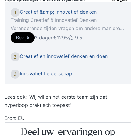
Creatief &amp; Innovatief denken
1
Training Creatief & Innovatief Denken
Veranderende tijden vragen om andere manieren
van denken.Creativiteit en innovatie zijn de
Bekijk
2 dagen
€1295
9.5
sleutelwoorden om je staande te kunnen houden
in deze tijd. Creatief denken, het vermogen om
Creatief en innovatief denken en doen
2
buiten de gebaande paden te denken of het
hebben van een innovatieve geest, noemen
Innovatief Leiderschap
3
werkgevers steeds vaker als waardevolle
competenties van werknemers. Meer dan ooit te
voren verwachten ze dat medewerkers hun frisse
Lees ook:
'Wij willen het eerste team zijn dat
blik weten te behouden en in staat zijn ‘out of the
hyperloop praktisch toepast'
box’ te denken. Om zo koploper te kunnen blijven
Bron:
EU
in het vakgebied, om de doelgroep of klant
steeds weer te verrassen of om de snel
Deel uw ervaringen op
veranderende tijden bij te kunnen benen. Maar