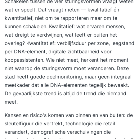
modules verspreid over drie maanden: twee
Schakelen tussen de vier sturingsvormen vraagt weten
modules van drie dagen en één module van twee
wat er speelt. Dat vraagt meten — kwalitatief én
dagen. Alle deelnemers overnachten tijdens de
kwantitatief, niet om te rapporteren maar om te
trainingsmodules in een conferentieoord.
kunnen schakelen. Kwalitatief: wat ervaren mensen,
vanHarte&Lingsma verzorgt de overnachtingen.
wat dreigt te verdwijnen, wat leeft er buiten het
overleg? Kwantitatief: verblijfsduur per zone, leegstand
per DNA-element, digitale zichtbaarheid voor
koopassistenten. Wie niet meet, herkent het moment
niet waarop de sturingsvorm moet veranderen. Deze
stad heeft goede deelmonitoring, maar geen integraal
meetkader dat alle DNA-elementen tegelijk bewaakt.
De gevaarlijkste trend is altijd de trend die niemand
meet.
Kansen en risico's komen van binnen en van buiten: de
sleutelfiguur die vertrekt, technologie die retail
verandert, demografische verschuivingen die