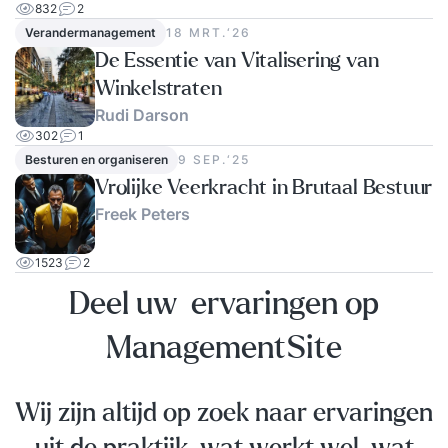
832
2
Verandermanagement
18 MRT.‘26
De Essentie van Vitalisering van
Winkelstraten
Rudi Darson
302
1
Besturen en organiseren
9 SEP.‘25
Vrolijke Veerkracht in Brutaal Bestuur
Freek Peters
1523
2
Deel uw ervaringen op
ManagementSite
Wij zijn altijd op zoek naar ervaringen