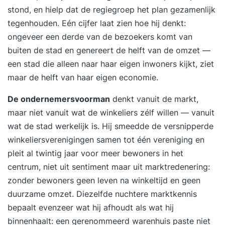
effectiviteit op een duurzame manier. Daar heb je
stond, en hielp dat de regiegroep het plan gezamenlijk
zelf veel aan, maar je organisatie en omgeving
tegenhouden. Eén cijfer laat zien hoe hij denkt:
profiteren mee. Hieronder vind je voorbeelden
ongeveer een derde van de bezoekers komt van
van wat de training bij je teweegbrengt: - Je
buiten de stad en genereert de helft van de omzet —
krijgt grip op je communicatie en spreekt je
een stad die alleen naar haar eigen inwoners kijkt, ziet
gemakkelijker uit, zelfs in lastige situaties. - Je
maar de helft van haar eigen economie.
overtuigingskracht groeit en je leert effectiever
De ondernemersvoorman
denkt vanuit de markt,
je grenzen aan te geven. - Je bespaart tijd en
maar niet vanuit wat de winkeliers zélf willen — vanuit
energie door moeiteloos en doelgericht te
wat de stad werkelijk is. Hij smeedde de versnipperde
communiceren. - Je leert omgaan met
winkeliersverenigingen samen tot één vereniging en
weerstand en spanning in gesprekken. - Je voelt
pleit al twintig jaar voor meer bewoners in het
je zekerder in je professionele interacties en
centrum, niet uit sentiment maar uit marktredenering:
maakt meer impact binnen je organisatie. Tijdens
zonder bewoners geen leven na winkeltijd en geen
trainingen van vanHarte&Lingsma ligt de focus
duurzame omzet. Diezelfde nuchtere marktkennis
altijd op het hier en nu. Wat jij tijdens de training
bepaalt evenzeer wat hij afhoudt als wat hij
laat zien, vormt de basis voor je groei. Onze
binnenhaalt: een gerenommeerd warenhuis paste niet
trainers stellen zich kwetsbaar op, spiegelen jouw