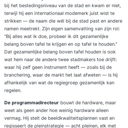
bij het bestedingsniveau van de stad en kwam er niet,
gedrag en dagen je uit om dieper te kijken naar
terwijl hij een internationaal modemerk juist wist te
wat er écht speelt. Voorbij jouw professionaliteit,
strikken — de naam die wél bij de stad past en andere
naar wie jij bent als mens: emotioneel, cognitief,
namen meetrekt. Zijn eigen samenvatting van zijn rol:
fysiek, en op het gebied van zingeving. Dat
"Bij alles wat ik doe, probeer ik dit gezamenlijke
maakt de gedragsverandering die je met deze
belang boven tafel te krijgen en op tafel te houden."
training bereikt écht duurzaam. De training
Dat gezamenlijke belang boven tafel houden is ook
omvat een mix van theorie, informatie-
wat hem naar de andere twee stadmakers toe drijft:
uitwisseling en praktijkoefeningen in een groep
waar hij zelf geen instrument heeft — zoals bij de
van maximaal 12 deelnemers. In
branchering, waar de markt het laat afweten — is hij
communicatieoefeningen met andere
afhankelijk van wat de regiegroep gezamenlijk kan
groepsleden ervaar je het effect van
regelen.
verschillende gesprekstechnieken en sociale
vaardigheden. In module 2 is er een
De programmadirecteur
bouwt de hardware, maar
boksworskhop en in de laatste module oefen je
weet als geen ander hoe weinig hardware alleen
met acteurs aan de hand van jouw casuïstiek op
vermag. Hij stelt de beeldkwaliteitsplannen vast en
nieuw gedrag. Module 1: Ik en mijn
regisseert de pleinstrategie — acht pleinen, elk met