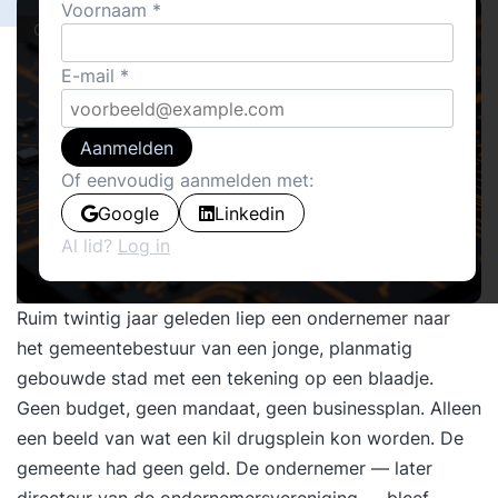
Voornaam
Cover stories
E-mail
Aanmelden
Of eenvoudig aanmelden met:
Google
Linkedin
Al lid?
Log in
Ruim twintig jaar geleden liep een ondernemer naar
het gemeentebestuur van een jonge, planmatig
gebouwde stad met een tekening op een blaadje.
Geen budget, geen mandaat, geen businessplan. Alleen
een beeld van wat een kil drugsplein kon worden. De
gemeente had geen geld. De ondernemer — later
directeur van de ondernemersvereniging — bleef