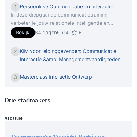
Persoonlijke Communicatie en Interactie
1
In deze diepgaande communicatietraining
verbeter je jouw relationele intelligentie en
vergroot je jouw zelfvertrouwen en je
Bekijk
84 dagen
€6140
9
persoonlijke effectiviteit voor de rest van je
leven. In de training Persoonlijke Communicatie
KIM voor leidinggevenden: Communicatie,
2
en Interactie ontdek je hoe jij overkomt op
Interactie &amp; Managementvaardigheden
anderen en welke patronen jouw communicatie
beïnvloeden. Je leert hoe je duidelijk je grenzen
Masterclass Interactie Ontwerp
3
aangeeft zonder weerstand op te roepen, hoe je
oprechte verbinding maakt in gesprekken en hoe
je met overtuigingskracht je boodschap
Drie stadmakers
overbrengt. Of het nu gaat om een lastige
onderhandeling, een gesprek met je
Vacature
leidinggevende of een spontaan overleg: na deze
training communiceer je met meer rust,