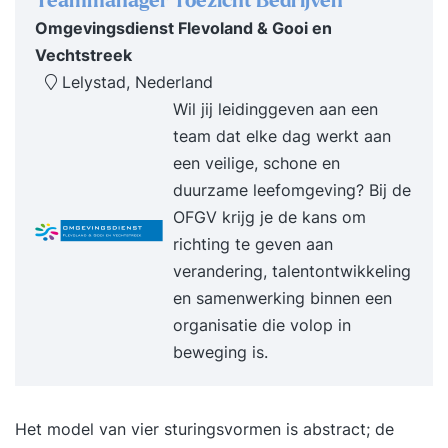
Teammanager Toezicht Bedrijven
zelfvertrouwen en effectiviteit. De training
Omgevingsdienst Flevoland & Gooi en
Persoonlijke Communicatie en Interactie is de
Vechtstreek
doorontwikkeling van de KIG – een training die
Lelystad, Nederland
zich al sinds 1985 bewijst als een van de best
Wil jij leidinggeven aan een
gewaardeerde en meest effectieve
team dat elke dag werkt aan
communicatietrainingen van Nederland. In
een veilige, schone en
Persoonlijke Communicatie en Interactie staat de
duurzame leefomgeving? Bij de
essentie van communicatie centraal. Tijdens de
OFGV krijg je de kans om
training ga je terug naar de basis: écht contact
richting te geven aan
maken en helder communiceren, ondanks de ruis
verandering, talentontwikkeling
en snelheid van onze moderne werkcontext. Wil
en samenwerking binnen een
jij je meer uit durven spreken tijdens meetings?
organisatie die volop in
Minder vanuit aannames spreken? Wil jij meer
beweging is.
nieuwsgierig en minder oplossingsgericht
luisteren? Moeiteloos ‘nee’ kunnen zeggen?
Goede gesprekstechnieken en effectieve
Het model van vier sturingsvormen is abstract; de
interactie zijn onmisbaar geworden, zeker nu we