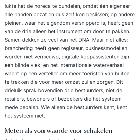
en het omgaan met lastige situaties. - Je gaat je
lukte het de horeca te bundelen, omdat één eigenaar
eigen patronen en de functie daarvan verder
alle panden bezat en dus zelf kon beslissen; op andere
ontdekken. - Je ontdekt hoe jij grenzen stelt in
pleinen, waar het eigendom versnipperd is, heeft geen
een boksworkshop. - Je oefent met diverse
van de drie alleen het instrument om door te pakken.
interactievormen: vragen stellen, ondertitelen,
Samen dekken ze veel van het DNA. Maar niet alles:
samenvatten, jezelf uitspreken, feedback geven
branchering heeft geen regisseur, businessmodellen
en vragen. Module 3: Ik in mijn context In
worden niet vernieuwd, digitale koopassistenten zijn
deze module pas je de theorie en vaardigheden
een blinde vlek, en het internationale waterverhaal
toe op je eigen context, onder andere door te
wacht op een verteller om meer toeristen van buiten
werken met acteurs. - Je wordt je bewust van
te trekken die voor meer omzet zullen zorgen. Dit
jouw triggers en hoe hiermee om te gaan. - Aan
drieluik sprak bovendien drie bestuurders, niet de
de hand van jouw casuïstiek oefen je met acteurs
retailers, bewoners of bezoekers die het systeem
op nieuw gedrag. - Je maakt jouw manifest: je
mede bepalen. Wie alleen de bestuurders kent, kent
keuzes en manier van leren na de training in je
het systeem niet.
eigen context. De training Persoonlijke
Meten als voorwaarde voor schakelen
communicatie & interactie bestaat uit drie