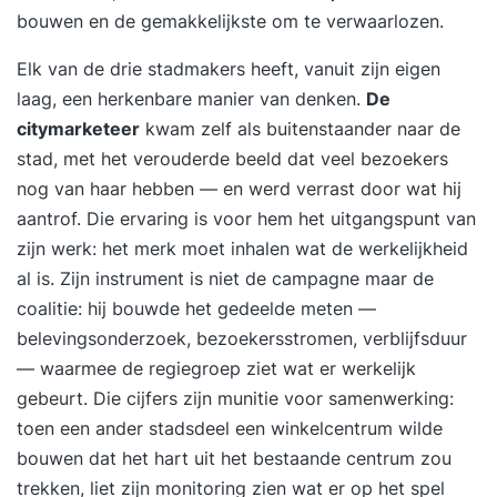
bouwen en de gemakkelijkste om te verwaarlozen.
is voor jou als je effectiever en authentieker wil
leren communiceren. Je wil meer inzicht krijgen in
Elk van de drie stadmakers heeft, vanuit zijn eigen
je persoonlijke communicatiepatronen en
laag, een herkenbare manier van denken.
De
ontdekken hoe je helder en overtuigend kunt
citymarketeer
kwam zelf als buitenstaander naar de
communiceren zonder jezelf te forceren of juist
stad, met het verouderde beeld dat veel bezoekers
te veel terug te trekken. Tijdens de training stel jij
nog van haar hebben — en werd verrast door wat hij
je open op en kies je om in de spiegel te kijken.
aantrof. Die ervaring is voor hem het uitgangspunt van
Door praktische technieken te combineren met
zijn werk: het merk moet inhalen wat de werkelijkheid
diepgaand zelfinzicht leer je hoe je op een
al is. Zijn instrument is niet de campagne maar de
natuurlijke en krachtige manier contact maakt
coalitie: hij bouwde het gedeelde meten —
met anderen. Dit zorgt niet alleen voor
belevingsonderzoek, bezoekersstromen, verblijfsduur
effectievere communicatie, maar ook voor meer
— waarmee de regiegroep ziet wat er werkelijk
rust, minder misverstanden en een sterkere
gebeurt. Die cijfers zijn munitie voor samenwerking:
verbinding met je omgeving. Wat heb je aan
toen een ander stadsdeel een winkelcentrum wilde
deze training? Je verbetert je communicatie- en
bouwen dat het hart uit het bestaande centrum zou
gespreksvaardigheden en persoonlijke
trekken, liet zijn monitoring zien wat er op het spel