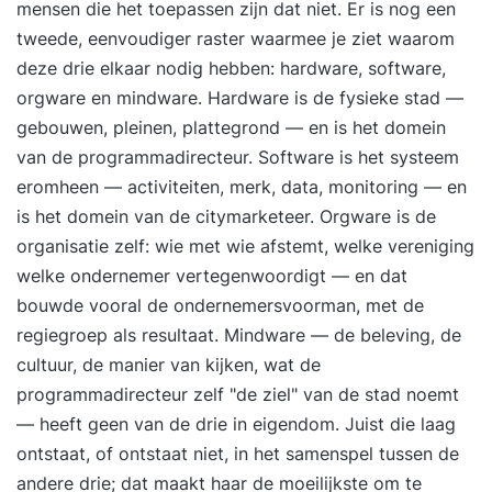
mensen die het toepassen zijn dat niet. Er is nog een
voortdurend schakelen tussen online meetings, e-
tweede, eenvoudiger raster waarmee je ziet waarom
mails en berichten. In deze training leer je je
deze drie elkaar nodig hebben: hardware, software,
bewust te worden van jouw eigen communicatie,
orgware en mindware. Hardware is de fysieke stad —
ontdek je wat je belemmert én wat je helpt om je
gebouwen, pleinen, plattegrond — en is het domein
boodschap authentiek over te brengen. Dit
van de programmadirecteur. Software is het systeem
gaat dieper dan een standaard cursus
eromheen — activiteiten, merk, data, monitoring — en
gesprekstechnieken: dankzij interactieve
is het domein van de citymarketeer. Orgware is de
oefeningen en reflectie krijg je zicht op je
organisatie zelf: wie met wie afstemt, welke vereniging
patronen en leer je praktische
welke ondernemer vertegenwoordigt — en dat
communicatievaardigheden, die je direct kunt
bouwde vooral de ondernemersvoorman, met de
toepassen. Denk hierbij aan effectief vragen
regiegroep als resultaat. Mindware — de beleving, de
stellen, actief luisteren, duidelijk begrenzen en
cultuur, de manier van kijken, wat de
overtuigend communiceren. Door diepgaande
programmadirecteur zelf "de ziel" van de stad noemt
inzichten te combineren met praktische
— heeft geen van de drie in eigendom. Juist die laag
oefeningen, boek je niet alleen direct resultaat in
ontstaat, of ontstaat niet, in het samenspel tussen de
je werk, maar ervaar je ook meer rust en
andere drie; dat maakt haar de moeilijkste om te
zelfvertrouwen in je communicatie. Deze training