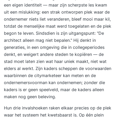
communicatie De eerste module gaat in op de
een eigen identiteit — maar zijn scherpste les kwam
basis van communicatie en interactie. Je leert dat
uit een mislukking: een strak ontworpen plek waar de
waarnemen vier niveaus heeft en oefent met een
ondernemer niets liet veranderen, bleef mooi maar kil,
model dat richting geeft aan hoe je
totdat de menselijke maat werd toegelaten en de plek
communiceert. Gesprekstechniek is ook
begon te leven. Sindsdien is zijn uitgangspunt: "De
onderdeel van deze module. - Inzicht in de basis
architect alleen mag niet bepalen." Hij denkt in
van communicatie en interactie (4 niveaus:
generaties, in een omgeving die in collegeperiodes
mentaal, fysiek, emotioneel en
denkt, en weigert andere steden te kopiëren — de
energetisch/spiritueel, zender & ontvanger,
stad moet laten zien wat haar uniek maakt, niet wat
interpretatie). - Je ontdekt hoe je overkomt op
elders al werkt. Zijn kaders scheppen de voorwaarden
anderen en hoe je communiceert. - Je ziet
waarbinnen de citymarketeer kan meten en de
verschil tussen je eigen aandeel en dat van de
ondernemersvoorman kan ondernemen; zonder die
ander. Module 2: Ik en jij in communicatie In
kaders is er geen speelveld, maar de kaders alleen
module twee duik je dieper in je eigen patronen
maken nog geen beleving.
en leer je hoe dit jouw effectiviteit in gesprekken
kan vergroten. We besteden aandacht aan het
Hun drie invalshoeken raken elkaar precies op de plek
stellen van vragen, feedback geven en ontvangen
waar het systeem het kwetsbaarst is. Op één plein