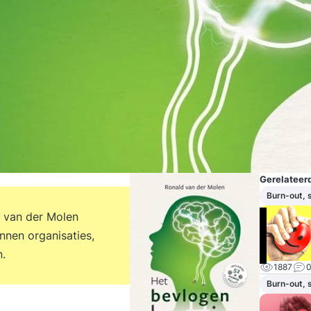
Gerelateerd
Burn-out, 
 van der Molen
innen organisaties,
n.
1887
Burn-out, 