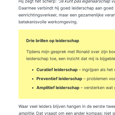
Hij zegt het scherp:
“Je kunt pas eigenaarschap va
Daarmee verbindt hij goed leiderschap aan goed
eenrichtingsverkeer, maar een gezamenlijke vera
betekenisvolle werkomgeving.
Drie brillen op leiderschap
Tijdens mijn gesprek met Ronald over zijn boek l
leiderschap toe, een inzicht dat mij is bijgebl
Curatief leiderschap
– ingrijpen als het
Preventief leiderschap
– problemen vo
Amplitief leiderschap
– versterken wat 
Waar veel leiders blijven hangen in de eerste twee
amplitie
. Dat vraagt om een ander kompas: niet 