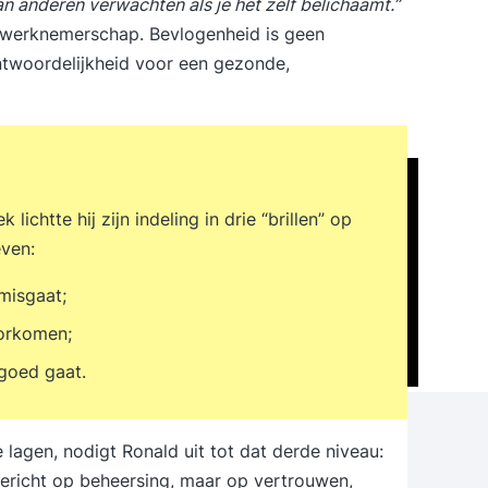
n anderen verwachten als je het zelf belichaamt.”
 werknemerschap. Bevlogenheid is geen
ntwoordelijkheid voor een gezonde,
ichtte hij zijn indeling in drie “brillen” op
even:
 misgaat;
orkomen;
goed gaat.
 lagen, nodigt Ronald uit tot dat derde niveau:
gericht op beheersing, maar op vertrouwen,