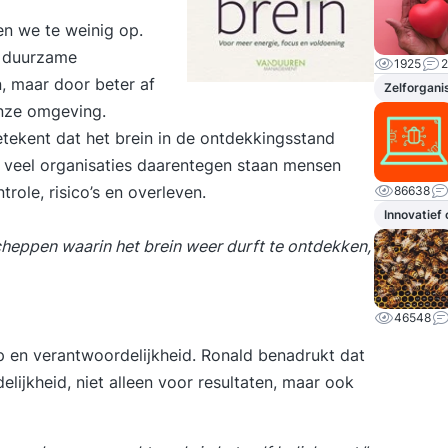
en we te weinig op.
: duurzame
1925
2
, maar door beter af
Zelforgani
onze omgeving.
etekent dat het brein in de ontdekkingsstand
In veel organisaties daarentegen staan mensen
role, risico’s en overleven.
86638
Innovatief
cheppen waarin het brein weer durft te ontdekken,
46548
p en verantwoordelijkheid. Ronald benadrukt dat
lijkheid, niet alleen voor resultaten, maar ook