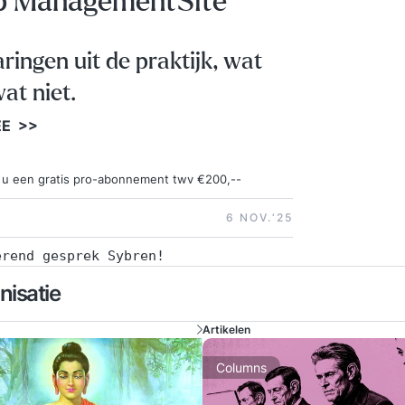
op ManagementSite
aringen uit de praktijk, wat
at niet.
EE >>
ngt u een gratis pro-abonnement twv €200,--
6 NOV.‘25
erend gesprek Sybren!
nisatie
Artikelen
Columns