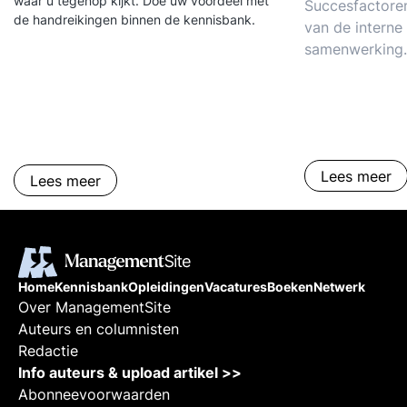
waar u tegenop kijkt. Doe uw voordeel met
Succesfactoren
de handreikingen binnen de kennisbank.
van de interne
samenwerking. 
verloederde c
kwaliteit van d
communicatie. 
op samenwerke
communicatie 
Lees meer
media. De comm
Lees meer
Vaardigheden, 
instrumenten
Home
Kennisbank
Opleidingen
Vacatures
Boeken
Netwerk
Over ManagementSite
Auteurs en columnisten
Redactie
Info auteurs & upload artikel >>
Abonneevoorwaarden