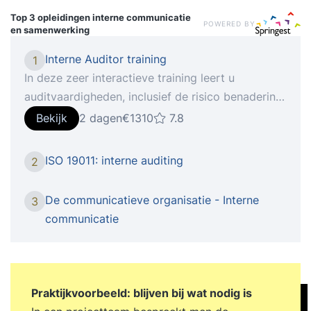
Top 3 opleidingen
interne communicatie
POWERED BY
en samenwerking
Interne Auditor training
1
In deze zeer interactieve training leert u
auditvaardigheden, inclusief de risico benadering.
Auditeren is een vaardigheid! Daarom bestaat
Bekijk
2 dagen
€1310
7.8
deze training vrijwel geheel uit oefeningen en
rollenspellen. In de training worden audits bij een
ISO 19011: interne auditing
2
fictief bedrijf voorbereid, gepland, uitgevoerd en
gerapporteerd in teamverband. Dit fictieve
De communicatieve organisatie - Interne
3
bedrijf heeft een gedocumenteerd
communicatie
managementsysteem, procedures,
werkinstructies, archieven met registraties en
computersystemen ter beschikking. Hierdoor
kunt u zich niet alleen bekwamen in het voeren
Praktijkvoorbeeld: blijven bij wat nodig is
van audit-interviews, maar ook in het