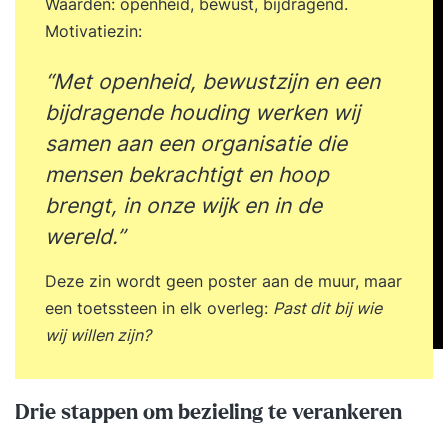
Waarden: openheid, bewust, bijdragend.
tegenkomt tijdens het uitvoeren van uw audits.
Motivatiezin:
Tijdens de training kunnen we u de instrumenten
geven en uitleggen hoe ze werken. De handigheid
“Met openheid, bewustzijn en een
moet u opdoen in de praktijk. Met onze terugkom
bijdragende houding werken wij
sessies willen we hulp bieden om uw
samen aan een organisatie die
vaardigheden op een nog hoger niveau te krijgen.
mensen bekrachtigt en hoop
Na de interne auditor training zullen wij contact
brengt, in onze wijk en in de
met u opnemen over de data van de terugkom-
wereld.”
sessies. U kunt dan zelf kiezen welke datum u het
beste uitkomt.
Deze zin wordt geen poster aan de muur, maar
een toetssteen in elk overleg:
Past dit bij wie
wij willen zijn?
Drie stappen om bezieling te verankeren