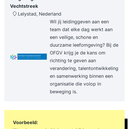
vaardigheden uit de training in de praktijk te
Vechtstreek
brengen. Hiervoor moet u, in uw eigen
Lelystad, Nederland
organisatie, aan de slag. Gaandeweg zult u
Wil jij leidinggeven aan een
merken dat u nog moeilijkheden tegenkomt, of
team dat elke dag werkt aan
de scherpe lijntjes van de theorie niet meer goed
een veilige, schone en
weet. Enkele malen per jaar organiseren we een
duurzame leefomgeving? Bij de
aantal (online) terugkom-sessies van een halve
OFGV krijg je de kans om
dag. In deze sessies is ruimte voor: Het stellen
richting te geven aan
van uw specifieke vragen (deze gelieve van
verandering, talentontwikkeling
tevoren aan te leveren) Het schrijven van
en samenwerking binnen een
bevindingen oefenen Het beoordelen van de
organisatie die volop in
reacties op uw bevindingen Wat er gedaan moet
beweging is.
worden om een audit bevinding af te kunnen
sluiten Deze sessies zullen sterk leunen op de
wensen en de vragen van u als deelnemer. Het
gaat er vooral om dat u in de gelegenheid wordt
Voorbeeld:
gesteld in te gaan op de obstakels die u