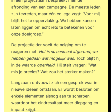
In een projectteam bespreekt men de
dossieronderzoek en het verzamelen van
afronding van een campagne. De meeste leden
informatie uit computerbestanden. In onze
zijn tevreden, maar één collega zegt: “Voor mij
training worden onder andere project- &
blijft het te oppervlakkig. We hebben kansen
keuringsplannen, bedrijfsrisico’s,
laten liggen om echt iets te betekenen voor
leveranciersbeoordelingen en het inkoopproces,
onze doelgroep.”
meetmiddelenbeheer, beheersing van
documenten en registraties, registraties van
De projectleider voelt de neiging om te
afwijkingen, corrigerende/preventieve
reageren met:
Het is nu eenmaal afgerond, we
maatregelen, opvolging van interne
hebben gedaan wat mogelijk was.
Toch blijft hij
auditresultaten en klantenklachten door u
in de waarde
openheid
. Hij stelt vragen: “Wat
geauditeerd. De volgende onderwerpen worden
mis je precies? Wat zou het sterker maken?”
behandeld: Audits en auditvragenlijsten; In dit
Langzaam ontvouwt zich een gesprek waarin
onderdeel wordt het auditeren gepositioneerd
nieuwe ideeën ontstaan. Er wordt besloten om
binnen procesmanagement, bedrijfsrisico’s en de
enkele elementen alsnog aan te scherpen,
rol van het management. De verschillende
waardoor het eindresultaat meer diepgang en
soorten audits en de inzet van elk soort worden
impact krijgt.
behandeld. Ook komt de organisatie van een