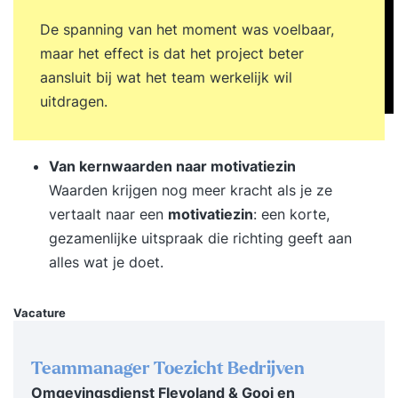
audit aan bod en wordt de structuur en
De spanning van het moment was voelbaar,
toepassing van auditvragenlijsten behandeld.
maar het effect is dat het project beter
Oefening kwalitatieve auditvragenlijst opstellen
aansluit bij wat het team werkelijk wil
Oefening auditplan opstellen met een juiste
uitdragen.
rolverdeling binnen het auditteam Rollenspel
audit-uitvoering. U wordt intensief getraind in
Van kernwaarden naar motivatiezin
interviewtechnieken Valkuilen die de
Waarden krijgen nog meer kracht als je ze
samenwerking tussen de auditors en
vertaalt naar een
motivatiezin
: een korte,
geauditeerden kunnen verstoren Kritische
gezamenlijke uitspraak die richting geeft aan
succesfactoren voor een goede auditrappotage
alles wat je doet.
Rollenspel audit-uitvoering deel 2 en 3 Het
voeren van een geslaagde eindbespreking tussen
auditor en geauditeerden en het management
Vacature
TRAINING IS INCLUSIEF GRATIS ONLINE
TERUGKOM-SESSIE! De enige manier om een
Teammanager Toezicht Bedrijven
goede (interne) auditor te worden is de
Omgevingsdienst Flevoland & Gooi en