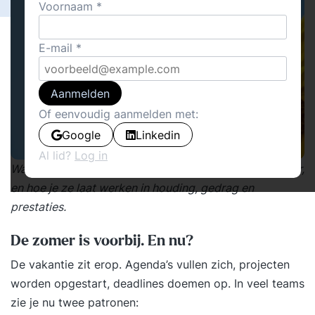
Voornaam
E-mail
Aanmelden
Of eenvoudig aanmelden met:
Google
Linkedin
Al lid?
Log in
Waarom kernwaarden meer zijn dan woorden op papier,
en hoe je ze laat werken in houding, gedrag en
prestaties.
De zomer is voorbij. En nu?
De vakantie zit erop. Agenda’s vullen zich, projecten
worden opgestart, deadlines doemen op. In veel teams
zie je nu twee patronen: