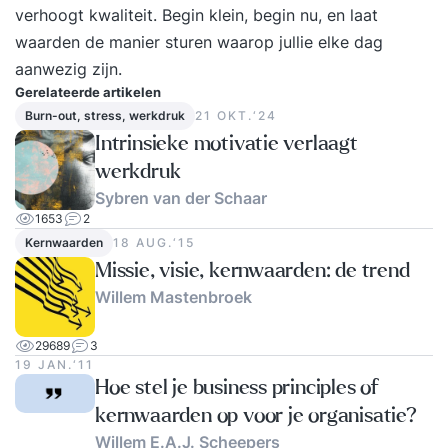
verhoogt kwaliteit. Begin klein, begin nu, en laat
waarden de manier sturen waarop jullie elke dag
aanwezig zijn.
Gerelateerde artikelen
Burn-out, stress, werkdruk
21 OKT.‘24
Intrinsieke motivatie verlaagt
werkdruk
Sybren van der Schaar
1653
2
Kernwaarden
18 AUG.‘15
Missie, visie, kernwaarden: de trend
Willem Mastenbroek
29689
3
19 JAN.‘11
Hoe stel je business principles of
kernwaarden op voor je organisatie?
Willem E.A.J. Scheepers