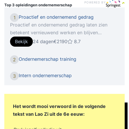
POWERED BY
Top 3 opleidingen
ondernemerschap
Proactief en ondernemend gedrag
1
Proactief en ondernemend gedrag laten zien
betekent vernieuwend werken en blijven
investeren in jezelf. Iedereen levert toegevoegde
Bekijk
24 dagen
€2190
8.7
waarde met zijn of haar specifieke kwaliteiten.
Toegevoegde waarde die gekoppeld is aan de
Ondernemerschap training
2
fase waarin de organisatie zich op dat moment
bevindt. Hoe je kansen kunt zien, benutten en op
Intern ondernemerschap
3
een proactieve manier waarde kunt creëren voor
jouw bedrijf en (toekomstige) werk- en
opdrachtgevers, leer je tijdens de
training Proactief en ondernemend gedrag.
Het wordt mooi verwoord in de volgende
Onderwerpen Tijdens de training komen onder
tekst van Lao Zi uit de 6e eeuw:
meer de volgende onderwerpen aan bod,
waardoor je ondernemerschap en initiatiefrijke