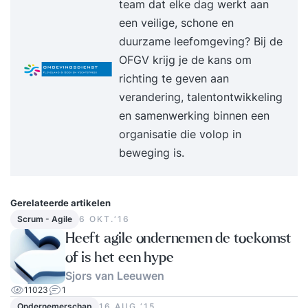
team dat elke dag werkt aan
Cialdini. Hoe vertaal je jouw sterke punten in
een veilige, schone en
voordelen voor jouw omgeving? Hoe kun je jouw
duurzame leefomgeving? Bij de
gunfactor vergroten? Hoe maak je het verschil
OFGV krijg je de kans om
met aansprekende resultaten? Verankering Na
richting te geven aan
afloop van de training ontvang je een bericht met
verandering, talentontwikkeling
de meest belangrijke inzichten over het
en samenwerking binnen een
onderwerp Proactief en ondernemend
organisatie die volop in
gedrag. Daarnaast verto
beweging is.
Gerelateerde artikelen
Scrum - Agile
6 OKT.‘16
Heeft agile ondernemen de toekomst
of is het een hype
Sjors van Leeuwen
11023
1
Ondernemerschap
16 AUG.‘15