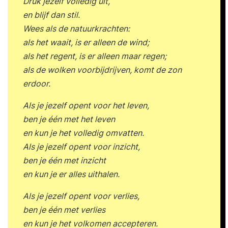
Druk jezelf volledig uit,
handelen wordt vergroot: Welke vorm van
en blijf dan stil.
ondernemerschap past het beste bij jouw
Wees als de natuurkrachten:
waarden en drijfveren? Wat is jouw gedragsstijl
als het waait, is er alleen de wind;
en hoe kun je binnen die gedragsstijl proactief en
als het regent, is er alleen maar regen;
ondernemend handelen? Op welke momenten
als de wolken voorbijdrijven, komt de zon
en/of in welke contexten wil je meer initiatief en
erdoor.
ondernemend gedrag vertonen? Wat zijn jouw
resultaat-, activiteiten- en gedragsdoelstellingen
Als je jezelf opent voor het leven,
in die situaties? Hoe ziet jouw gedrag als
ben je één met het leven
succesfactor eruit? Passion - love. Waar hou ik
en kun je het volledig omvatten.
van? (drijfveren) Vision - create. Wat wil ik
Als je jezelf opent voor inzicht,
creëren in de wereld? Mission - contribute. Wat
ben je één met inzicht
wil ik bijdragen? Ambition - achieve. Wat wil ik
en kun je er alles uithalen.
bereiken? Role - become. Wat wil ik worden?
Als je jezelf opent voor verlies,
Welk gedrag wil je meer inzetten, welk gedrag
ben je één met verlies
minder, wat voor nieuw gedrag wil je tonen en
en kun je het volkomen accepteren.