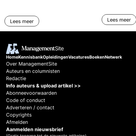
ondernemersch
businessmodel
Lees meer
Lees meer
Home
Kennisbank
Opleidingen
Vacatures
Boeken
Netwerk
Over ManagementSite
Auteurs en columnisten
Redactie
Info auteurs & upload artikel >>
Abonneevoorwaarden
Code of conduct
Adverteren / contact
Copyrights
Afmelden
Aanmelden nieuwsbrief
(Gratis toegang tot de nieuwste artikelen)