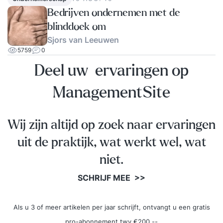
Bedrijven ondernemen met de
blinddoek om
Sjors van Leeuwen
5759
0
Deel uw ervaringen op
ManagementSite
Wij zijn altijd op zoek naar ervaringen
uit de praktijk, wat werkt wel, wat
niet.
SCHRIJF MEE >>
Als u 3 of meer artikelen per jaar schrijft, ontvangt u een gratis
pro-abonnement twv €200,--