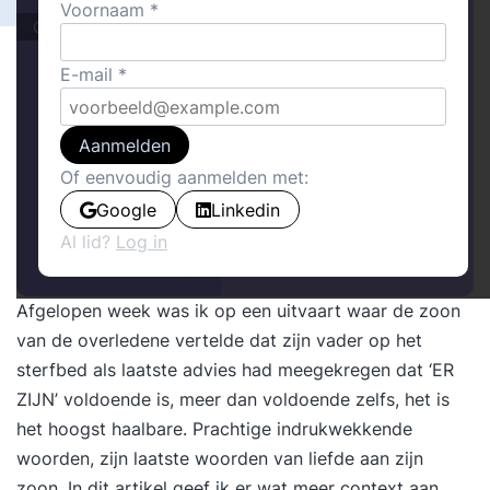
Voornaam
Columns
E-mail
Aanmelden
Of eenvoudig aanmelden met:
Google
Linkedin
Al lid?
Log in
Afgelopen week was ik op een uitvaart waar de zoon
van de overledene vertelde dat zijn vader op het
sterfbed als laatste advies had meegekregen dat ‘ER
ZIJN’ voldoende is, meer dan voldoende zelfs, het is
het hoogst haalbare. Prachtige indrukwekkende
woorden, zijn laatste woorden van liefde aan zijn
zoon. In dit artikel geef ik er wat meer context aan.