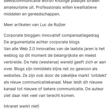
beeldcommunicatie wordt! Knullige plaatjes stralen
Programma * Scrum theorie leren in interactieve
amateurisme uit. Professionals willen kwalitatieve
werkvormen (rollen / meetings / artifacten) *
middelen en gereedschappen.
Scrum ervaren in een uitgebreide simulatie * De
Meer artikelen van Luc de Ruijter
rol van de Scrum Master uitdiepen (coachen /
faciliteren / opleiden / impediments)
Corporate bloggen: innovatief compensatiegedrag
Kwaliteitsgarantie * Meer dan 10.000 deelnemers
De argumentatie achter corporate blogs
getraind * 1.000 recensies met een 8.6 gemiddeld
Van alle Web 2.0 innovaties van de laatste jaren is het
op Springest * Niet goed geld terug Enthousiast?
weblog op dit moment de belangrijkste en meest
Schrijf je in, download de brochure of neem
verbreide. De hele (westerse) wereld geeft zich er aan
contact met ons op!
over. Blogs zijn inmiddels bijna net zo gewoon als
websites. Ze zijn ook door de zakelijke markt 'ontdekt'
als nieuw communicatiekanaal. Maar leidt dit nieuwe
kanaal tot nieuwe of betere communicatie. De auteur
ziet daar niet veel van terecht komen.
Intranet werkt niet!