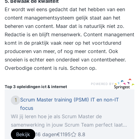
5. Bewaak de kwaliteit
Er wordt wel eens gedacht dat het hebben van een
content managementsysteem gelijk staat aan het
beheren van content. Maar dat is natuurlijk niet zo.
Redactie is en blijft mensenwerk. Content management
komt in de praktijk vaak neer op het voortdurend
produceren van meer, of nog meer content. Ook
snoeien is echter een onderdeel van contentbeheer.
Overbodige content is ruis. Schoon op.
POWERED BY
Top 3 opleidingen
ict & internet
Scrum Master training (PSMI) IT en non-IT
1
focus
Wil jij leren hoe je als Scrum Master de
samenwerking in jouw Scrum Team perfect laat
lopen? In deze 2-daagse gecertificeerde Scrum
Bekijk
16 dagen
€1195
8.8