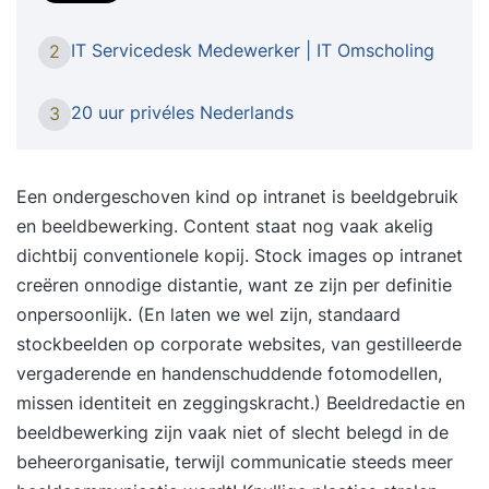
Master training (PSMI) leer je alles wat je nodig
hebt. Wil jij leren hoe je als Scrum Master de
IT Servicedesk Medewerker | IT Omscholing
2
samenwerking in jouw team perfect laat lopen? In
deze 2-daagse gecertificeerde Scrum Master
20 uur privéles Nederlands
3
training (PSMI) leer je alles wat je nodig hebt.
Waarom deze training? * Van projecten niet halen
naar projecten afronden * Van miscommunicatie
Een ondergeschoven kind op intranet is beeldgebruik
naar elkaar verstaan * Van eindeloze meetings
en beeldbewerking. Content staat nog vaak akelig
naar efficiënte overleggen * Van onduidelijk wie
dichtbij conventionele kopij. Stock images op intranet
waar wanneer aan werkt naar transparantie * Van
creëren onnodige distantie, want ze zijn per definitie
voortdurende verstoringen naar focus * Van
onpersoonlijk. (En laten we wel zijn, standaard
klanten op afstand naar co-creatie met jouw
stockbeelden op corporate websites, van gestilleerde
klant * Officieel het Scrum.org of IIABC.org
vergaderende en handenschuddende fotomodellen,
certificaat halen Waarom Agile Scrum Group? *
missen identiteit en zeggingskracht.) Beeldredactie en
Voor IT & non-IT teams * Onze trainers zijn ook
beeldbewerking zijn vaak niet of slecht belegd in de
coaches in de praktijk * We maken theorie
beheerorganisatie, terwijl communicatie steeds meer
praktisch * We werken in kleine groepen