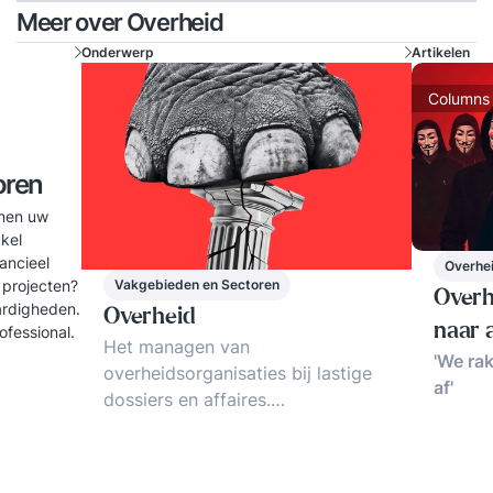
Meer over Overheid
Onderwerp
Artikelen
Columns
oren
nnen uw
kel
ancieel
Overhe
 projecten?
Vakgebieden en Sectoren
Overh
ardigheden.
Overheid
naar 
ofessional.
Het managen van
'We rak
overheidsorganisaties bij lastige
af'
dossiers en affaires.
Cultuurverandering en
reorganisaties. ICT en de nieuwe
media. Verandermanagement bij