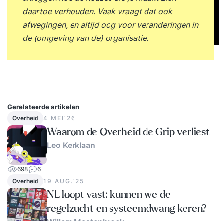
daartoe verhouden. Vaak vraagt dat ook
afwegingen, en altijd oog voor veranderingen in
de (omgeving van de) organisatie.
Gerelateerde artikelen
Overheid
4 MEI‘26
Waarom de Overheid de Grip verliest
Leo Kerklaan
698
6
Overheid
19 AUG.‘25
NL loopt vast: kunnen we de
regelzucht en systeemdwang keren?