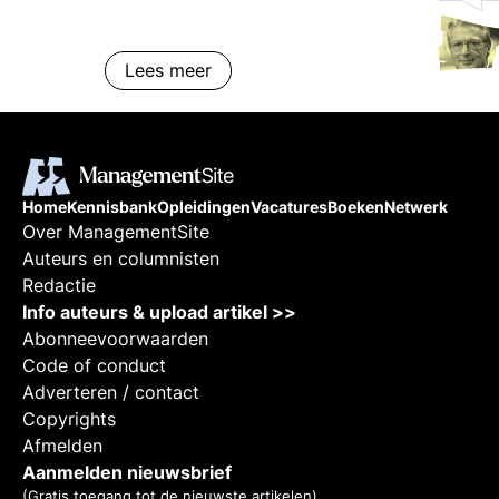
publiek. Praktijkervaringen en
voorbeelden.
Lees meer
Home
Kennisbank
Opleidingen
Vacatures
Boeken
Netwerk
Over ManagementSite
Auteurs en columnisten
Redactie
Info auteurs & upload artikel >>
Abonneevoorwaarden
Code of conduct
Adverteren / contact
Copyrights
Afmelden
Aanmelden nieuwsbrief
(Gratis toegang tot de nieuwste artikelen)