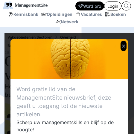
Word pro
Login
Kennisbank
Opleidingen
Vacatures
Boeken
Netwerk
Vakgebieden en Sectoren
Overheid
Bestuur
Bureaucratie
25 JUN.‘26
Organiseren als blinde
vlek
Het publieke domein heeft beginselen van
Word gratis lid van de
behoorlijk organiseren nodig
ManagementSite nieuwsbrief, deze
geeft u toegang tot de nieuwste
Alinda van Bruggen
500
artikelen.
Delen
0
Scherp uw managementskills en blijf op de
0
Harry ter Braak
hoogte!