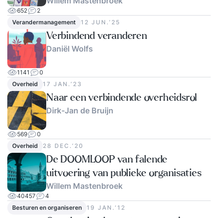
Willem Mastenbroek
652
2
Verandermanagement
12 JUN.‘25
Verbindend veranderen
Daniël Wolfs
1141
0
Overheid
17 JAN.‘23
Naar een verbindende overheidsrol
Dirk-Jan de Bruijn
569
0
Overheid
28 DEC.‘20
De DOOMLOOP van falende
uitvoering van publieke organisaties
Willem Mastenbroek
40457
4
Besturen en organiseren
19 JAN.‘12