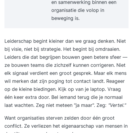
en samenwerking binnen een
een voldoende resultaat voor de opdrachten,
organisatie die volop in
ontvangt u, zonder extra kosten, ook voor deze
beweging is.
voertuigen een certificaat. Wat is de waarde van
een reachtruckcertificaat? Een
reachtruckopleiding zal de kosten en veiligheid
Leiderschap begint kleiner dan we graag denken. Niet
positief beïnvloeden. Bovendien is een
bij visie, niet bij strategie. Het begint bij omdraaien.
onderneming in het kader van de Arbo-wet
Leiders die dat begrijpen bouwen geen betere sfeer —
verplicht de betreffende werknemers grondig te
ze bouwen teams die zichzelf kunnen corrigeren. Niet
laten instrueren ook met betrekking tot
elk signaal verdient een groot gesprek. Maar elk mens
reachtruck en veiligheid. Deze opleiding wordt
wil merken dat zijn poging tot contact landt. Reageer
standaard afgesloten met een BLOM-
op de kleine biedingen. Kijk op van je laptop. Vraag
veiligheidsexamen. Alle reachtruckcertificaten
één keer extra door. Bel iemand terug die je normaal
hebben een geldigheidsduur van 5 jaar. Met een 1
laat wachten. Zeg niet meteen "ja maar". Zeg:
"Vertel."
daagse heftruckopleiding kunt u ook het
heftruckcertificaat behalen.
Want organisaties sterven zelden door één groot
conflict. Ze verliezen het eigenaarschap van mensen in