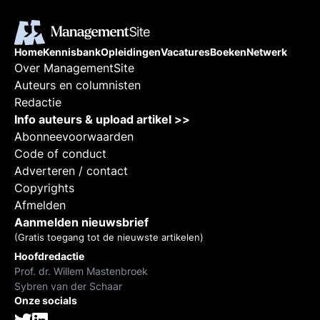
Home
Kennisbank
Opleidingen
Vacatures
Boeken
Netwerk
Over ManagementSite
Auteurs en columnisten
Redactie
Info auteurs & upload artikel >>
Abonneevoorwaarden
Code of conduct
Adverteren / contact
Copyrights
Afmelden
Aanmelden nieuwsbrief
(Gratis toegang tot de nieuwste artikelen)
Hoofdredactie
Prof. dr. Willem Mastenbroek
Sybren van der Schaar
Onze socials