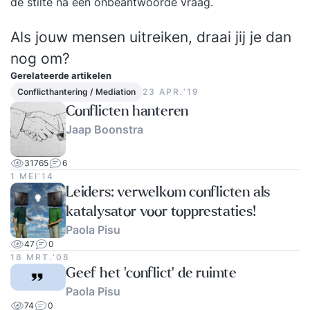
de stilte na een onbeantwoorde vraag.
Als jouw mensen uitreiken, draai jij je dan
nog om?
Gerelateerde artikelen
Conflicthantering / Mediation
23 APR.‘19
Conflicten hanteren
Jaap Boonstra
31765
6
1 MEI‘14
Leiders: verwelkom conflicten als
katalysator voor topprestaties!
Paola Pisu
47
0
18 MRT.‘08
Geef het 'conflict' de ruimte
Paola Pisu
74
0