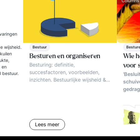
Columns
rvaringen
e wijsheid.
Bestuur
Besture
kuilen
Besturen en organiseren
Wie h
ukte,
Besturing: definitie,
voor 
n en
succesfactoren, voorbeelden,
d bestuur.
'Beslui
inzichten. Bestuurlijke wijsheid &
schuive
bestuurlijke ellende in
gedrag
organisaties: hoe aanpakken.
Trends en tips.
Lees meer