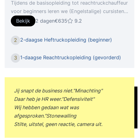
Tijdens de basisopleiding tot reachtruckchauffeur
voor beginners leren we (Engelstalige) cursisten
een reachtruck te besturen en tot in de puntjes te
Bekijk
2 dagen
€635
9.2
beheersen. Het besturen van een reachtruck voelt
vaak onnatuurlijk, omdat er gereden wordt in een
2-daagse Heftruckopleiding (beginner)
2
zijwaartse richting. Met verschillende opdrachten
waarin pallets worden verplaatst en met
1-daagse Reachtruckopleiding (gevorderd)
3
verschillende soorten ladingen over speciale
oefenparcours wordt gereden, zal de cursist
gevoel krijgen hoe een reachtruck bestuurd dient
te worden. We richten ons met 10 uur praktijktijd
Jij snapt de business niet."Minachting"
op de praktijk en veiligheid. Wijzen cursisten op
Daar heb je HR weer."Defensiviteit"
gevaren en leren ze ten alle tijden goed om zich
Wij hebben gedaan wat was
heen te kijken. Door de uitgekiende en
afgesproken."Stonewalling
didactische opbouw van de cursus in 2
Stilte, uitstel, geen reactie, camera uit.
aaneengesloten dagen (07.00 - 14.30 uur) zijn
ook de onervaren reachtruckchauffeurs in staat