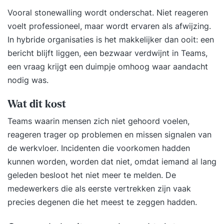
om aan het eind van de opleiding veilig en
Vooral stonewalling wordt onderschat. Niet reageren
verantwoord met de reachtruck te rijden en het
voelt professioneel, maar wordt ervaren als afwijzing.
reachtruckcertificaat te verdienen.
In hybride organisaties is het makkelijker dan ooit: een
Elektropallettruck en stapelaar vormen een vast
bericht blijft liggen, een bezwaar verdwijnt in Teams,
onderdeel van deze cursus. Bij een voldoende
een vraag krijgt een duimpje omhoog waar aandacht
resultaat voor de opdrachten ontvangt u voor
nodig was.
deze voertuigen een GRATIS certificaat. Lees
Wat dit kost
ervaringen over BLOM opleidingen's training
Basisopleiding Reachtruck (beginner) op
Teams waarin mensen zich niet gehoord voelen,
Springest... Voor wie is deze opleiding? Deze
reageren trager op problemen en missen signalen van
reachtruckopleiding is als basisopleiding bedoeld
de werkvloer. Incidenten die voorkomen hadden
voor (Engelstalige) medewerkers die nog geen
kunnen worden, worden dat niet, omdat iemand al lang
enkele ervaring op een reachtruck hebben.
geleden besloot het niet meer te melden. De
Programma De opleidingsduur bedraagt 2 lange
medewerkers die als eerste vertrekken zijn vaak
dagen, van 07.00 uur tot 14.30 uur, waarbij de
precies degenen die het meest te zeggen hadden.
nadruk met 10 uur praktijktijd op de praktijk