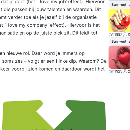
dat je doet (het ‘I love my job’ effect). Hiervoor
Burn-out, 
t die passen bij jouw talenten en waarden. Dit
t verder toe als je jezelf bij de organisatie
t ‘I love my company’ effect). Hiervoor is het
isatie en op de juiste plek zit. Dit leidt tot
1887
Burn-out, 
n nieuwe rol. Daar word je immers op
e, soms zes – volgt er een flinke dip. Waarom? De
r keer voorbij zien komen en daardoor wordt het
1925
2