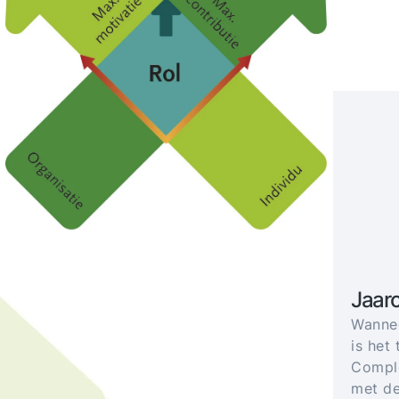
Jaar
Wannee
is het 
Comple
met de