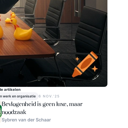
e artikelen
in werk en organisatie
6 NOV.‘25
Bevlogenheid is geen luxe, maar
noodzaak
Sybren van der Schaar