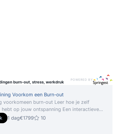
POWERED BY
idingen
burn-out, stress, werkdruk
aining Voorkom een Burn-out
ng voorkomeen burn-out Leer hoe je zelf
d hebt op jouw ontspanning Een interactieve
g vol kennis, humor en natuurlijke ontspanning.
jk
1 dag
€1799
10
e rust wil ervaren in een wereld waarin 1 op
ensen te maken krijgt met overspannenheid.