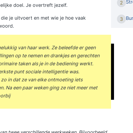
St
2
Herken
ijke doel. Je overtreft jezelf.
wordt 
die je uitvoert en met wie je hoe vaak
zware l
Bu
3
oversp
woord.
allesbe
medewe
ongrij
elukkig van haar werk. Ze beleefde er geen
Oversp
ellingen op te nemen en drankjes en gerechten
toesla
 primaire taken als je in de bediening werkt.
nare dr
kste punt sociale intelligentie was.
maar oo
zo in dat ze van elke ontmoeting iets
en als
n. Na een paar weken ging ze niet meer met
ervoor
orbij
dragen
oversp
voorko
met rus
Thema’
trainin
n van twee verschillende werkweken. Bijvoorbeeld