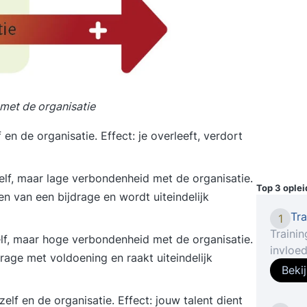
 met de organisatie
n de organisatie. Effect: je overleeft, verdort
lf, maar lage verbondenheid met de organisatie.
Top 3 ople
en van een bijdrage en wordt uiteindelijk
Tr
1
Traini
elf, maar hoge verbondenheid met de organisatie.
invloe
rage met voldoening en raakt uiteindelijk
trainin
Beki
Voor wi
de 5 m
lf en de organisatie. Effect: jouw talent dient