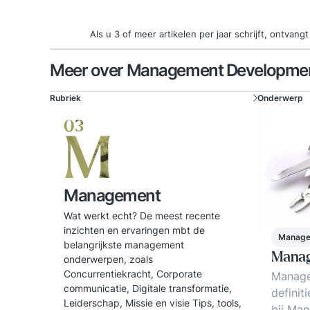
Als u 3 of meer artikelen per jaar schrijft, ontva
Meer over Management Developme
Rubriek
Onderwerp
03
M
Management
Wat werkt echt? De meest recente
inzichten en ervaringen mbt de
Manag
belangrijkste management
Manag
onderwerpen, zoals
Concurrentiekracht, Corporate
Manage
communicatie, Digitale transformatie,
definit
Leiderschap, Missie en visie Tips, tools,
bij Ma