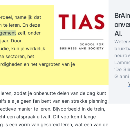
BrAIn
rdeel, namelijk dat
onver
 te leren. En deze
AI.
agement
zelf, onder
jaar. Door
Weten
die, kun je werkelijk
bruikb
neurow
se sectoren, het
Lammer
rdigheden en het vergroten van je
‘De Sl
Gianni
 leren, zodat je onbenutte delen van de dag kunt
fs als je geen fan bent van een strakke planning,
tieve manier te leren. Bijvoorbeeld in de trein,
cht een afspraak uitvalt. Dit voorkomt lange
ing is een vorm van gespreid leren, wat een van de