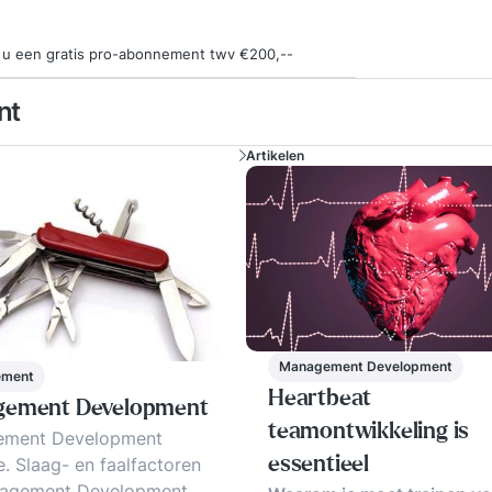
ngt u een gratis pro-abonnement twv €200,--
nt
Artikelen
Management Development
ement
Heartbeat
ement Development
teamontwikkeling is
ment Development
ie. Slaag- en faalfactoren
essentieel
nagement Development