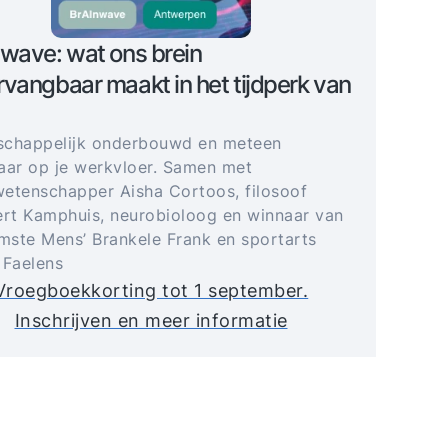
wave: wat ons brein
vangbaar maakt in het tijdperk van
schappelijk onderbouwd en meteen
aar op je werkvloer. Samen met
etenschapper Aisha Cortoos, filosoof
t Kamphuis, neurobioloog en winnaar van
imste Mens’ Brankele Frank en sportarts
 Faelens
Vroegboekkorting tot 1 september.
Inschrijven en meer informatie