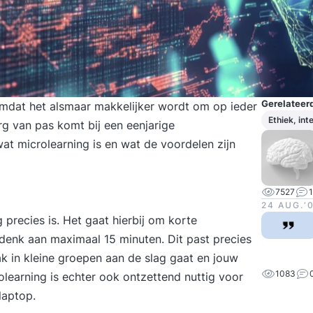
Gerelateerd
mdat het alsmaar makkelijker wordt om op ieder
Ethiek, in
rg van pas komt bij een eenjarige
at microlearning is en wat de voordelen zijn
7527
24 AUG.‘
 precies is. Het gaat hierbij om korte
 denk aan maximaal 15 minuten. Dit past precies
ak in kleine groepen aan de slag gaat en jouw
1083
rolearning is echter ook ontzettend nuttig voor
 laptop.