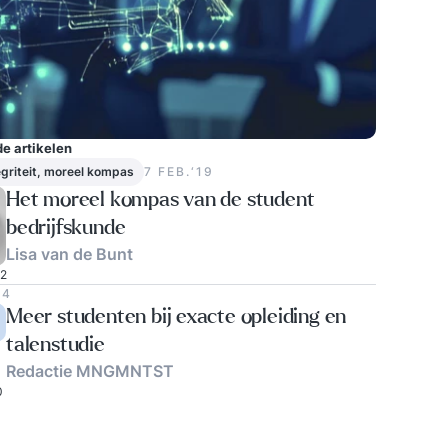
e artikelen
tegriteit, moreel kompas
7 FEB.‘19
Het moreel kompas van de student
bedrijfskunde
Lisa van de Bunt
12
04
Meer studenten bij exacte opleiding en
talenstudie
Redactie MNGMNTST
0