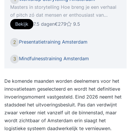
Masters in storytelling Hoe breng je een verhaal
of pitch zó dat mensen er enthousiast van
worden? Welke ingrediënten maken een verhaal
Bekijk
7.5 dagen
€279
9.5
of boodschap spannend en verbindend? De
workshop storytelling in Amsterdam geeft
Presentatietraining Amsterdam
2
antwoord op deze vragen, waardoor jij betere
verhalen vertelt! In de workshop
Mindfulnesstraining Amsterdam
3
storytelling combineert verhaalcoach Alexandra
Smith technieken uit storytelling en politiek
theater (uniek!). Met de Fabel-aanpakstaat jouw
De komende maanden worden deelnemers voor het
verhaal daarom als een huis én voelt jouw
innovatieteam geselecteerd en wordt het definitieve
doelgroep zich erin thuis. De workshop
invoeringsmoment vastgesteld. Eind 2026 neemt het
storytelling heeft de vorm van een masterclass
stadsdeel het uitvoeringsbesluit. Pas dan verdwijnt
en is bedoeld voor iedereen die kennis wil maken
zwaar verkeer niet vanzelf uit de binnenstad, maar
en oefenen met storytellingtechnieken. Wie al
wordt zichtbaar of Amsterdam erin slaagt het
enige voorkennis heeft, zit ook op zijn plek. Na
logistieke systeem daadwerkelijk te vernieuwen.