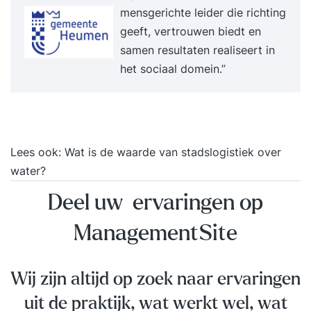
mensgerichte leider die richting
structuur en feedback over waar verhalen
geeft, vertrouwen biedt en
scherper kunnen.' (M. van den Hoek,
samen resultaten realiseert in
zelfstandig trainer Leiderschap). Cijfer: 9 'Ik vond
het sociaal domein.”
de training inspirerend en zeer waardevol.
Eigenlijk zou ik deze training iedereen
aanbevelen!' Gert de Mooij, Operationeel Expert
Intelligence Politie, Cijfer: 10' Zeer leerzaam en
verdiepend: de workshop storytelling in
Lees ook:
Wat is de waarde van stadslogistiek over
Amsterdam bracht mij naar het gevoel, wat
water?
belangrijk is voor mij. Structuur aanbrengen en
Deel uw ervaringen op
oefeningen hielpen goed.' (M. Kolf, Zelfstandig
natuurgeneeskundige). Cijfer: 10
ManagementSite
Wij zijn altijd op zoek naar ervaringen
uit de praktijk, wat werkt wel, wat