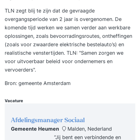
de workshop is jouw toolbox weer aangevuld en
TLN zegt
blij te zijn
dat de gevraagde
opgefrist, waardoor je met hernieuwde inspiratie
overgangsperiode van 2 jaar is overgenomen. De
verhalen produceert. Resultaten workshop
komende tijd werken we samen verder aan werkbare
storytelling: Weten wat storytelling is en wat de
oplossingen, zoals bevoorradingsroutes, ontheffingen
functie van een verhaal is. Een verhaal goed
(zoals voor zwaardere elektrische bestelauto’s) en
voorbereiden zodat je weet wat je vertelt en
realistische venstertijden. TLN: "Samen zorgen we
waarom. Inzicht in hoe je met authenticiteit
voor uitvoerbaar beleid voor ondernemers en
verbindt door waarden erin te verwerken. Leren
vervoerders".
hoe je met storytellingtechnieken bewust emotie
oproept. Tips aangereikt krijgen om je verhaal
Bron:
gemeente Amsterdam
spannender te maken (storytellingtechnieken).
Verhaalstructuren toepassen die jouw verhaal
Vacature
handen, voeten en ziel geven. Je verhaal
inspirerend beginnen en afsluiten waardoor je
Afdelingsmanager Sociaal
meer impact maakt. Interesse? Schrijf je meteen
Gemeente Heumen
Malden, Nederland
in als er nog plek is. Anderen over eerdere
“Jij bent een verbindende en
workshops: 'Inspirerend! Handvatten voor