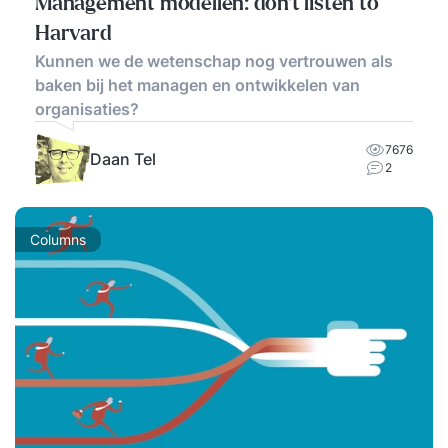
Management modellen: don't listen to
Harvard
Kunnen we de wetenschap nog vertrouwen als
baken bij het managen en ontwikkelen van
organisaties?
7676
Daan Tel
2
Columns