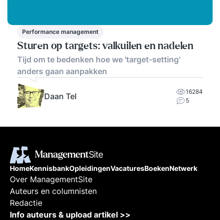
Performance management
Sturen op targets: valkuilen en nadelen
Tijd om te bedenken hoe we 'target-setting'
anders gaan aanpakken
16284
Daan Tel
5
Home
Kennisbank
Opleidingen
Vacatures
Boeken
Netwerk
Over ManagementSite
Auteurs en columnisten
Redactie
Info auteurs & upload artikel >>