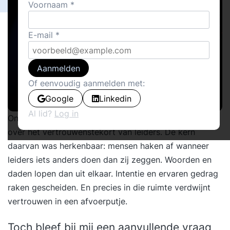
Voornaam
E-mail
Aanmelden
Of eenvoudig aanmelden met:
Google
Linkedin
Al lid?
Log in
Onlangs las ik hier
het artikel van Margareth de Wit
over het vertrouwenstekort van leiders. De kern
daarvan was herkenbaar: mensen haken af wanneer
leiders iets anders doen dan zij zeggen. Woorden en
daden lopen dan uit elkaar. Intentie en ervaren gedrag
raken gescheiden. En precies in die ruimte verdwijnt
vertrouwen in een afvoerputje.
Toch bleef bij mij een aanvullende vraag