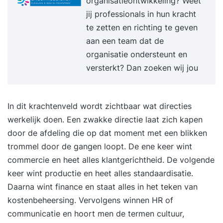
organisatieontwikkeling? Weet
deze voertuigen een GRATIS certificaat. Lees
jij professionals in hun kracht
ervaringen over BLOM opleidingen's training
te zetten en richting te geven
Basisopleiding Reachtruck (beginner) op
aan een team dat de
Springest... Voor wie is deze opleiding? Deze
organisatie ondersteunt en
reachtruckopleiding is als basisopleiding bedoeld
versterkt? Dan zoeken wij jou
voor (Engelstalige) medewerkers die nog geen
enkele ervaring op een reachtruck hebben.
Programma De opleidingsduur bedraagt 2 lange
In dit krachtenveld wordt zichtbaar wat directies
dagen, van 07.00 uur tot 14.30 uur, waarbij de
werkelijk doen. Een zwakke directie laat zich kapen
nadruk met 10 uur praktijktijd op de praktijk
door de afdeling die op dat moment met een blikken
ligt. De theorie reachtruck zal op dag 2 digitaal
trommel door de gangen loopt. De ene keer wint
afgetoetst worden. Wat ga je leren? visueel
commercie en heet alles klantgerichtheid. De volgende
inspecteren en de werking van de reachtruck
keer wint productie en heet alles standaardisatie.
controleren via een LMRA (video) het vaardig
Daarna wint finance en staat alles in het teken van
sturen met een reachtruck het stapelen van losse
kostenbeheersing. Vervolgens winnen HR of
pallets het juist voordraaien met een reachtruck
communicatie en hoort men de termen cultuur,
pallets uit de stellingen halen tot 4 hoog (video)