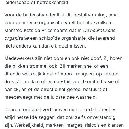
leiderschap of betrokkenheid.
stapelen van gaasboxen en koud stapelen van
IBC's (video) de juiste manier om pallets in een
Voor de buitenstaander lijkt dit besluitvorming, maar
inrijstelling te plaatsen het oppakken en
voor de interne organisatie voelt het als zwalken.
hanteren van een brede lading het manouvreren
Manfred Kets de Vries noemt dat in
De neurotische
met een brede balk (video) het veilig laden van
organisatie
een schizoïde organisatie, die laverend
trailers en gebruik kopschot (video) parkeren op
niets anders kan dan elk doel missen.
de juist plek en gebruik parkeerrem lading
Medewerkers zijn niet dom en ook niet doof. Zij horen
stapelen met EPT/stapelaar en veilig wegzetten
die blikken trommel ook. Zij merken snel of een
in stelling Extra Elektropallettruck en stapelaar
directie werkelijk kiest of vooral reageert op interne
vormen een vast onderdeel van deze cursus. Bij
druk. Ze merken of een besluit voortkomt uit visie of
een voldoende resultaat voor de opdrachten,
paniek, en of de directie het geheel bestuurt of
ontvangt u, zonder extra kosten, ook voor deze
meebeweegt met de luidste deelwaarheid.
voertuigen een certificaat. Wat is de waarde van
een reachtruckcertificaat? Een
Daarom ontstaat vertrouwen niet doordat directies
reachtruckopleiding zal de kosten en veiligheid
altijd hetzelfde zeggen, dat zou zelfs onverstandig
positief beïnvloeden. Bovendien is een
zijn. Werkelijkheid, markten, marges, risico’s en klanten
onderneming in het kader van de Arbo-wet