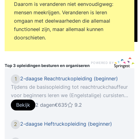
Daarom is veranderen niet eenvoudigweg:
mensen meekrijgen. Veranderen is leren
omgaan met deelwaarheden die allemaal
functioneel zijn, maar allemaal kunnen
doorschieten.
POWERED BY
Top 3 opleidingen
besturen en organiseren
2-daagse Reachtruckopleiding (beginner)
1
Tijdens de basisopleiding tot reachtruckchauffeur
voor beginners leren we (Engelstalige) cursisten
een reachtruck te besturen en tot in de puntjes te
Bekijk
2 dagen
€635
9.2
beheersen. Het besturen van een reachtruck voelt
vaak onnatuurlijk, omdat er gereden wordt in een
2-daagse Heftruckopleiding (beginner)
2
zijwaartse richting. Met verschillende opdrachten
waarin pallets worden verplaatst en met