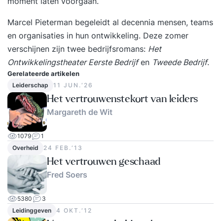
moment laten voorgaan.
Marcel Pieterman begeleidt al decennia mensen, teams
en organisaties in hun ontwikkeling. Deze zomer
verschijnen zijn twee bedrijfsromans:
Het
Ontwikkelingstheater Eerste Bedrijf
en
Tweede Bedrijf
.
Gerelateerde artikelen
Leiderschap
11 JUN.‘26
Het vertrouwenstekort van leiders
Margareth de Wit
1079
1
Overheid
24 FEB.‘13
Het vertrouwen geschaad
Fred Soers
5380
3
Leidinggeven
4 OKT.‘12