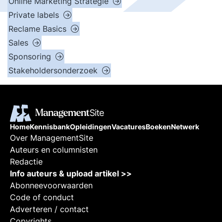
Online Marketing Strategie
Private labels
Reclame Basics
Sales
Sponsoring
Stakeholdersonderzoek
Home
Kennisbank
Opleidingen
Vacatures
Boeken
Netwerk
Over ManagementSite
Auteurs en columnisten
Redactie
Info auteurs & upload artikel >>
Abonneevoorwaarden
Code of conduct
Adverteren / contact
Copyrights