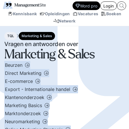
Word pro
Login
Kennisbank
Opleidingen
Vacatures
Boeken
Netwerk
TQL
Marketing & Sales
Vragen en antwoorden over
Marketing & Sales
Beurzen
Direct Marketing
E-commerce
Export - Internationale handel
Klantenonderzoek
Marketing Basics
Marktonderzoek
Neuromarketing