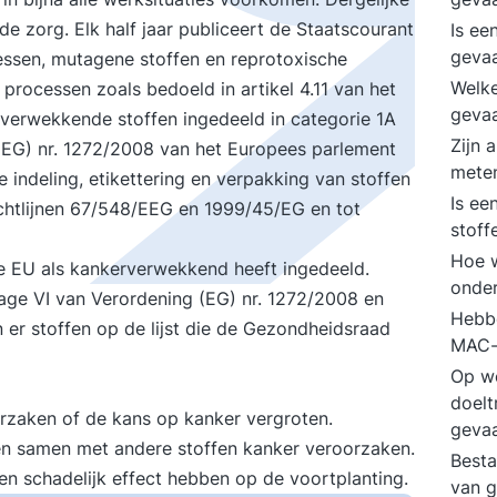
 de zorg. Elk half jaar publiceert de Staatscourant
Is ee
gevaa
essen, mutagene stoffen en reprotoxische
Welke
 processen zoals bedoeld in artikel 4.11 van het
gevaa
rverwekkende stoffen ingedeeld in categorie 1A
Zijn 
g (EG) nr. 1272/2008 van het Europees parlement
mete
indeling, etikettering en verpakking van stoffen
Is ee
ichtlijnen 67/548/EEG en 1999/45/EG en tot
stoff
Hoe w
de EU als kankerverwekkend heeft ingedeeld.
onder
lage VI van Verordening (EG) nr. 1272/2008 en
Hebbe
n er stoffen op de lijst die de Gezondheidsraad
MAC-
Op w
doelt
zaken of de kans op kanker vergroten.
gevaa
n samen met andere stoffen kanker veroorzaken.
Besta
een schadelijk effect hebben op de voortplanting.
van g