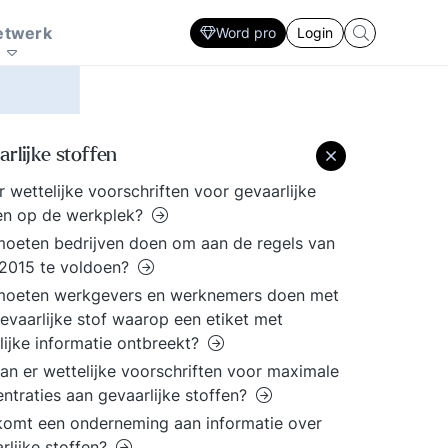
Zorg
Interactie patronen
ersoonlijke
sector. Ontwikkel
en sociale innovatie
marketing prikkel
plan
Strategie ontwikkeling en uitvoering
etwerk
Word pro
Login
fectiviteit. Lastige
Strategisch HRM, De
nderhandelingen, een
rol van de financieel
resentatie voor een
manager. De
ritisch publiek, een
slaagkansen van ICT
ergadering die uit de
projecten? Ieder zijn
rlijke stoffen
and loopt, een
eigen specialisme en
cquisitie gesprek waar
vaardigheden. Volg de
er wettelijke voorschriften voor gevaarlijke
 tegenop kijkt. Doe
laatste trends voor elke
en op de werkplek?
w voordeel met de
professional.
oeten bedrijven doen om aan de regels van
andreikingen binnen
2015 te voldoen?
e kennisbank.
moeten werkgevers en werknemers doen met
evaarlijke stof waarop een etiket met
lijke informatie ontbreekt?
an er wettelijke voorschriften voor maximale
ntraties aan gevaarlijke stoffen?
omt een onderneming aan informatie over
rlijke stoffen?