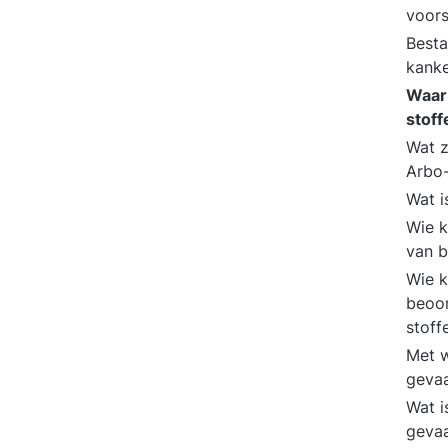
voors
Besta
kanke
Waar
stoff
Wat z
Arbo-
Wat 
Wie k
van b
Wie k
beoor
stoff
Met w
gevaa
Wat i
gevaa