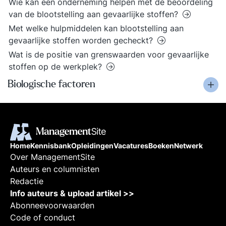
Wie kan een onderneming helpen met de beoordeling
van de blootstelling aan gevaarlijke stoffen?
Met welke hulpmiddelen kan blootstelling aan
gevaarlijke stoffen worden gecheckt?
Wat is de positie van grenswaarden voor gevaarlijke
stoffen op de werkplek?
Biologische factoren
Home
Kennisbank
Opleidingen
Vacatures
Boeken
Netwerk
Over ManagementSite
Auteurs en columnisten
Redactie
Info auteurs & upload artikel >>
Abonneevoorwaarden
Code of conduct