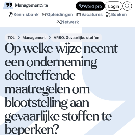
Word pro
Login
Kennisbank
Opleidingen
Vacatures
Boeken
Netwerk
TQL
Management
ARBO: Gevaarlijke stoffen
Op welke wijze neemt
een onderneming
doeltreffende
maatregelen om
blootstelling aan
gevaarlijke stoffen te
beperken?