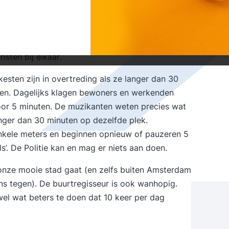
est vreemde capriolen uithaalt. Wij wonen al
n. Meer dan een jaar lang nu bevolken Roemeense
ds vroeg tot 's avonds laat. Vaak al om half acht
dan alle overlast van de bouw van de Noord-Zuid-
isten bij elkaar.
esten zijn in overtreding als ze langer dan 30
en. Dagelijks klagen bewoners en werkenden
voor 5 minuten. De muzikanten weten precies wat
anger dan 30 minuten op dezelfde plek.
enkele meters en beginnen opnieuw of pauzeren 5
s’. De Politie kan en mag er niets aan doen.
 onze mooie stad gaat (en zelfs buiten Amsterdam
s tegen). De buurtregisseur is ook wanhopig.
el wat beters te doen dat 10 keer per dag