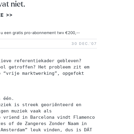
at niet.
EE >>
ngt u een gratis pro-abonnement twv €200,--
30 DEC.‘07
tieve referentiekader gebleven?
bol getroffen? Het probleem zit em
e “vrije marktwerking”, opgefokt
s één.
uziek is streek georiënteerd en
igen muziek vaak als
e vriend in Barcelona vindt Flamenco
zes of de Zangeres Zonder Naam in
 Amsterdam” leuk vinden, dus is DÁT