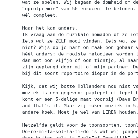
wat ze spelen. Wij begaan de domheid om d
“oprotpremie” van 50 eurocent te belonen.
wél compleet.
Maar het kan anders.
Ik vraag aan de muzikale nomaden of ze ie
Iets wat ze ZELF mooi vinden. Iets wat ze
niet? Wijs op je hart en maak een gebaar 
héél anders: de mooiste melodieën worden 
dan met een vijfje of een tientje, al naa
zijn geplengd door mij of mijn partner. D
bij dit soort repertoire dieper in de por
Kijk, dat wij botte Hollanders nou niet v
muziek is een gegeven: paplepel of tepel 
komt er een 5-delige maat voorbij (Dave B
and that’s it. Maar zij maken muziek in 5
andere koek. Moet je wel van LEREN houden
Hetzelfde geldt voor de toonsoorten, toon
Do-re-mi-fa-sol-la-ti-do is wat wij jonge
daar buiten valt is “vals”of “moeilijk”. 