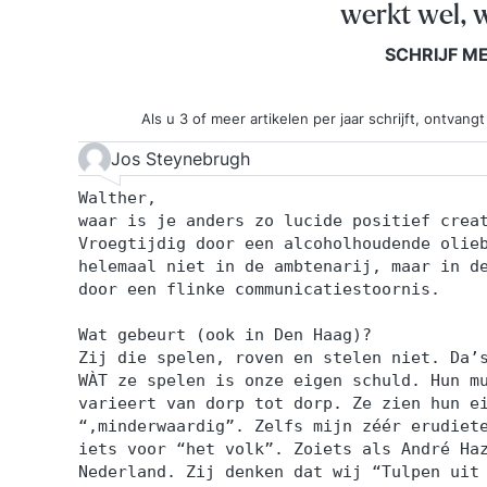
werkt wel, w
SCHRIJF M
Als u 3 of meer artikelen per jaar schrijft, ontva
Jos Steynebrugh
Walther,
waar is je anders zo lucide positief crea
Vroegtijdig door een alcoholhoudende olie
helemaal niet in de ambtenarij, maar in d
door een flinke communicatiestoornis.
Wat gebeurt (ook in Den Haag)?
Zij die spelen, roven en stelen niet. Da’
WÀT ze spelen is onze eigen schuld. Hun m
varieert van dorp tot dorp. Ze zien hun e
“,minderwaardig”. Zelfs mijn zéér erudiet
iets voor “het volk”. Zoiets als André Ha
Nederland. Zij denken dat wij “Tulpen uit