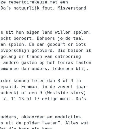
eze repertoirekeuze met een
 Da’s natuurlijk fout. Misverstand
ts uit hun eigen land willen spelen.
 echt beroert. Beheers je de taal
van spelen. En dan gebeurt er iets
tevoorschijn getoverd. Die beloon ik
rgelang er tranen van ontroering
e andere gasten op het terras tasten
temonnee dan anders. Iedereen blij.
erder kunnen telen dan 3 of 4 in
bepaald. Eenmaal in de zoveel jaar
rucbeck) of een 9 (Westside story)
, 7, 11 13 of 17-delige maat. Da’s
.
ladders, akkoorden en modulaties.
ns uit de polder “weten”. Alles wat
Wat d’n boer nie kent . . . .