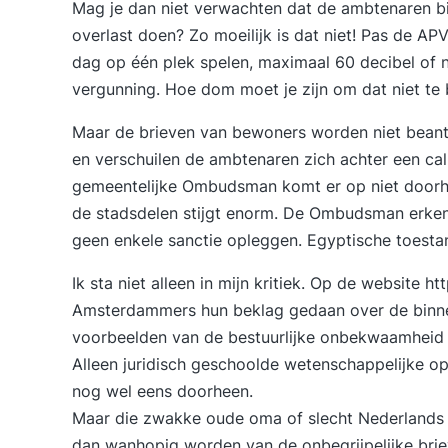
Mag je dan niet verwachten dat de ambtenaren bi
overlast doen? Zo moeilijk is dat niet! Pas de A
dag op één plek spelen, maximaal 60 decibel of n
vergunning. Hoe dom moet je zijn om dat niet te 
Maar de brieven van bewoners worden niet beantw
en verschuilen de ambtenaren zich achter een call
gemeentelijke Ombudsman komt er op niet doorhe
de stadsdelen stijgt enorm. De Ombudsman erkent
geen enkele sanctie opleggen. Egyptische toesta
Ik sta niet alleen in mijn kritiek. Op de website 
Amsterdammers hun beklag gedaan over de binnens
voorbeelden van de bestuurlijke onbekwaamheid 
Alleen juridisch geschoolde wetenschappelijke 
nog wel eens doorheen.
Maar die zwakke oude oma of slecht Nederlands 
dan wanhopig worden van de onbegrijpelijke brie