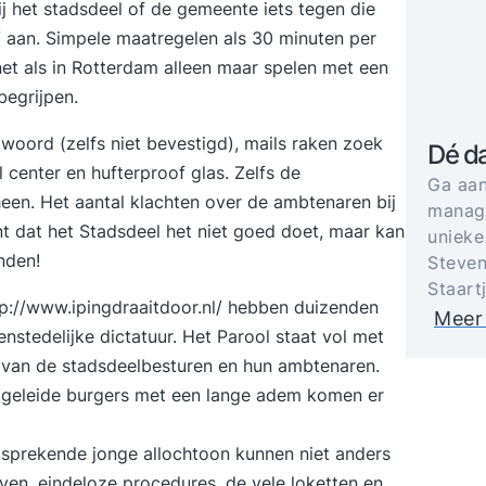
j het stadsdeel of de gemeente iets tegen die
PV aan. Simpele maatregelen als 30 minuten per
et als in Rotterdam alleen maar spelen met een
begrijpen.
oord (zelfs niet bevestigd), mails raken zoek
Dé d
 center en hufterproof glas. Zelfs de
Ga aan
en. Het aantal klachten over de ambtenaren bij
manage
 dat het Stadsdeel het niet goed doet, maar kan
unieke
nden!
Steven
Staart
http://www.ipingdraaitdoor.nl/ hebben duizenden
Meer
tedelijke dictatuur. Het Parool staat vol met
van de stadsdeelbesturen en hun ambtenaren.
opgeleide burgers met een lange adem komen er
sprekende jonge allochtoon kunnen niet anders
ven, eindeloze procedures, de vele loketten en