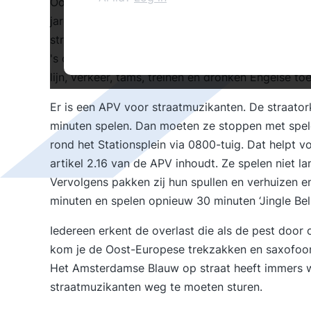
Ook mijn Stadsdeel heeft zo’n Napoleon die de me
jaren met plezier tegenover het Centraal Statio
straatmuzikanten het stationsplein. Van 's ochten
's ochtends. Het indringende gejammer is erger 
lijn, verkeer, tams, treinen en dronken Engelse toer
Er is een APV voor straatmuzikanten. De straatork
minuten spelen. Dan moeten ze stoppen met spel
rond het Stationsplein via 0800-tuig. Dat helpt 
artikel 2.16 van de APV inhoudt. Ze spelen niet l
Vervolgens pakken zij hun spullen en verhuizen 
minuten en spelen opnieuw 30 minuten ‘Jingle Bell
Iedereen erkent de overlast die als de pest door
kom je de Oost-Europese trekzakken en saxofoon
Het Amsterdamse Blauw op straat heeft immers w
straatmuzikanten weg te moeten sturen.