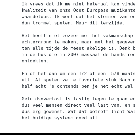
Ik vrees dat ik me niet helemaal kan vind
kwaliteit van onze Oost Europese muzikant
waardeloos. Ik weet dat het stemmen van e
dan trommel spelen. Maar dit terzijde.
Het heeft niet zozeer met het vakmanschap
achtergrond te maken, maar met het gegeve
ten alle tijde de meest akelige is. Denk 
in de bus die in 2007 massaal de handsfre
ontdekten.
En of het dan om een 1/2 of een 15/8 maat
uit. Al spelen ze je favoriete stuk Bach 
half acht 's ochtends ben je het echt wel
Geluidsoverlast is lastig tegen te gaan e
dus veel mensen direct veel last van, en 
dus erg gewenst. Wat dat betreft licht Wa
het huidige systeem goed uit.