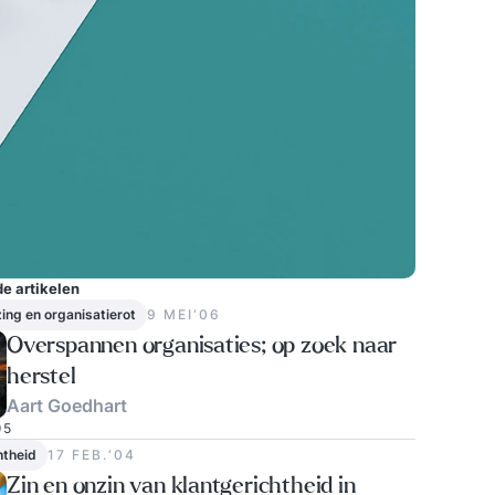
e artikelen
ing en organisatierot
9 MEI‘06
Overspannen organisaties; op zoek naar
herstel
Aart Goedhart
5
htheid
17 FEB.‘04
Zin en onzin van klantgerichtheid in