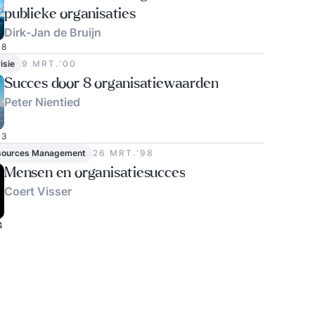
publieke organisaties
Dirk-Jan de Bruijn
8
isie
9 MRT.‘00
Succes door 8 organisatiewaarden
Peter Nientied
3
sources Management
26 MRT.‘98
Mensen en organisatiesucces
Coert Visser
4