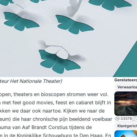
Gerelateerd
cteur Het Nationale Theater)
Verwaarloz
open, theaters en bioscopen stromen weer vol.
met feel good movies, feest en cabaret blijft in
rekken we daar ook naartoe. Kijken we naar de
seum) die haar chronische pijn beeldend voelbaar
33578
Klantgeric
uma van Aaf Brandt Corstius tijdens de
zien in de Koninklijke Schouwburg te Den Haag. En