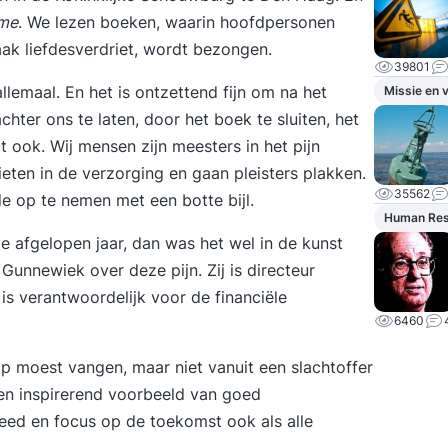
sme
. We lezen boeken, waarin hoofdpersonen
vaak liefdesverdriet, wordt bezongen.
39801
allemaal. En het is ontzettend fijn om na het
Missie en v
chter ons te laten, door het boek te sluiten, het
t ook. Wij mensen zijn meesters in het pijn
ten in de verzorging en gaan pleisters plakken.
35562
e op te nemen met een botte bijl.
Human Re
de afgelopen jaar, dan was het wel in de kunst
Gunnewiek over deze pijn. Zij is directeur
 is verantwoordelijk voor de financiële
6460
op moest vangen, maar niet vanuit een slachtoffer
een inspirerend voorbeeld van goed
eed en focus op de toekomst ook als alle