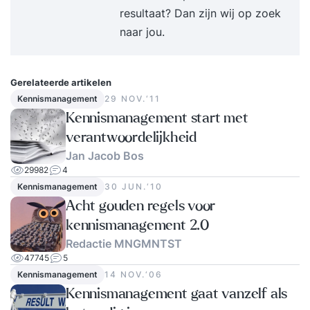
resultaat? Dan zijn wij op zoek
naar jou.
Gerelateerde artikelen
Kennismanagement
29 NOV.‘11
Kennismanagement start met
verantwoordelijkheid
Jan Jacob Bos
29982
4
Kennismanagement
30 JUN.‘10
Acht gouden regels voor
kennismanagement 2.0
Redactie MNGMNTST
47745
5
Kennismanagement
14 NOV.‘06
Kennismanagement gaat vanzelf als