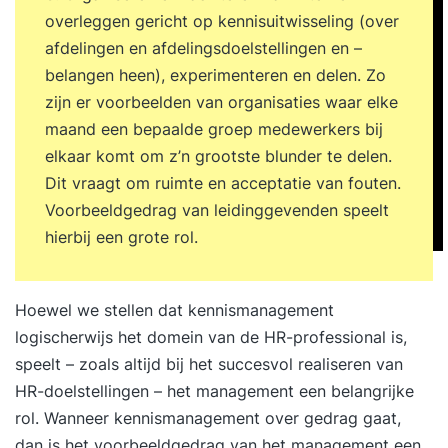
personeelsmedewerker - Basiselementen binnen
overleggen gericht op kennisuitwisseling (over
het P&O-vak - Kennis en inzicht in
afdelingen en afdelingsdoelstellingen en –
personeelsinstrumenten - Werving en selectie van
belangen heen), experimenteren en delen. Zo
nieuwe medewerkers (ook met social media) -
zijn er voorbeelden van organisaties waar elke
Arbeidsovereenkomst - Ontwikkeling van
maand een bepaalde groep medewerkers bij
personeel - Ondernemings- en
elkaar komt om z’n grootste blunder te delen.
medezeggenschapsraad - Administratieve en
Dit vraagt om ruimte en acceptatie van fouten.
juridische processen - Werkomstandigheden en
Voorbeeldgedrag van leidinggevenden speelt
behoud van personeel - Gesprekscyclus met
hierbij een grote rol.
medewerkers - Arbeidsrecht met betrekking tot
arbeidsovereenkomst en ontslag -
Examentraining - Praktijksituaties en -
Hoewel we stellen dat kennismanagement
voorbeelden In deze praktische Basisopleiding
logischerwijs het domein van de HR-professional is,
Personeelszaken worden de belangrijkste
speelt – zoals altijd bij het succesvol realiseren van
onderwerpen op het gebied van personeel en
HR-doelstellingen – het management een belangrijke
organisatie behandeld. Hierbij wordt een
rol. Wanneer kennismanagement over gedrag gaat,
duidelijke vertaalslag naar de eigen
dan is het voorbeeldgedrag van het management een