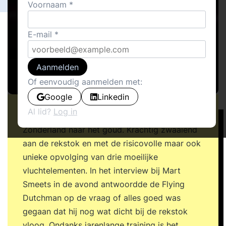
Voornaam
E-mail
Aanmelden
Of eenvoudig aanmelden met:
Google
Linkedin
Al lid?
Log in
Een inspirerende oefening bracht Epke
Zonderland naar het goud. Krachtig zwaaiend
aan de rekstok en met de risicovolle maar ook
unieke opvolging van drie moeilijke
vluchtelementen. In het interview bij Mart
Smeets in de avond antwoordde de Flying
Dutchman op de vraag of alles goed was
gegaan dat hij nog wat dicht bij de rekstok
vloog. Ondanks jarenlange training is het