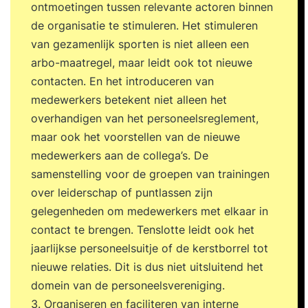
ontmoetingen tussen relevante actoren binnen
met alle facetten op het gebied van personeel en
de organisatie te stimuleren. Het stimuleren
organisatie. Je bent reeds werkzaam binnen dit
van gezamenlijk sporten is niet alleen een
vakgebied, voert deeltaken uit of je wil in de
arbo-maatregel, maar leidt ook tot nieuwe
toekomst een personeelsfunctie vervullen. - Je
contacten. En het introduceren van
brengt je kennis van en inzicht in
medewerkers betekent niet alleen het
personeelszaken naar een hoger niveau - Je leert
overhandigen van het personeelsreglement,
alle essentiële onderdelen van personeel en
maar ook het voorstellen van de nieuwe
organisatie - Je begrijpt de positie en functie van
medewerkers aan de collega’s. De
de P&O-afdeling binnen de organisatie - Je leert
samenstelling voor de groepen van trainingen
de verschillende personeelsinstrumenten kennen
over leiderschap of puntlassen zijn
en toepassen - Je heb inzicht in je rol in relatie
gelegenheden om medewerkers met elkaar in
tot de overige organisatiedisciplines zoals
contact te brengen. Tenslotte leidt ook het
marketing, verkoop, logistiek en productie -
jaarlijkse personeelsuitje of de kerstborrel tot
Personeel en organisatie - De rol en positie van
nieuwe relaties. Dit is dus niet uitsluitend het
personeelszaken - Uw taken en
domein van de personeelsvereniging.
verantwoordelijkheden als
3. Organiseren en faciliteren van interne