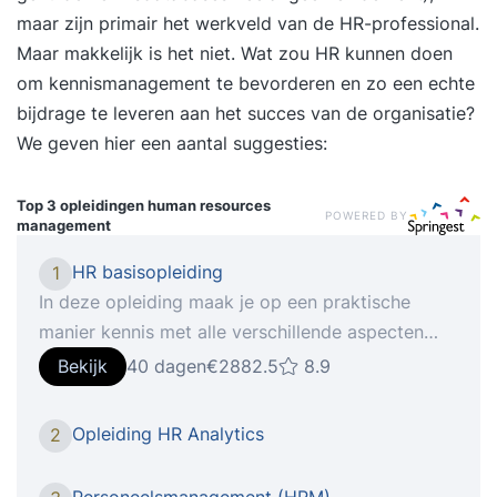
maar zijn primair het werkveld van de HR-professional.
Maar makkelijk is het niet. Wat zou HR kunnen doen
om kennismanagement te bevorderen en zo een echte
bijdrage te leveren aan het succes van de organisatie?
We geven hier een aantal suggesties:
Top 3 opleidingen
human resources
POWERED BY
management
HR basisopleiding
1
In deze opleiding maak je op een praktische
manier kennis met alle verschillende aspecten
van personeel en organisatie, waardoor je je
Bekijk
40 dagen
€2882.5
8.9
verder ontwikkelt in je carrière. Het succes van
organisaties wordt bepaald door de mensen die
Opleiding HR Analytics
2
er werken. Daar speelt de afdeling HRM,
Personeelszaken of P&O een cruciale rol in. Naast
Personeelsmanagement (HRM)