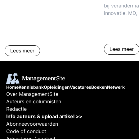
bij veranderma
innovatie, MD, 
duurzaamheid.
definitie, bete
Lees meer
Lees meer
Home
Kennisbank
Opleidingen
Vacatures
Boeken
Netwerk
Over ManagementSite
Auteurs en columnisten
Redactie
Info auteurs & upload artikel >>
Abonneevoorwaarden
Code of conduct
Adverteren / contact