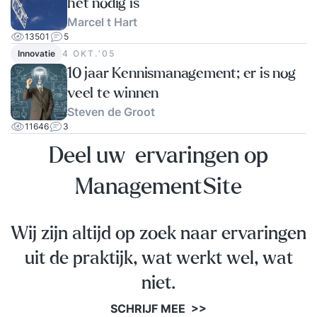
het nodig is
Marcel t Hart
13501
5
Innovatie
4 OKT.‘05
10 jaar Kennismanagement; er is nog
veel te winnen
Steven de Groot
11646
3
Deel uw ervaringen op
ManagementSite
Wij zijn altijd op zoek naar ervaringen
uit de praktijk, wat werkt wel, wat
niet.
SCHRIJF MEE >>