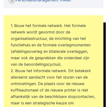
3
administratieve processen houdt deze afdeling
zich bezig met het werven, ontwikkelen en
begeleiden van medewerkers. Wil je de daarvoor
benodigde basiskennis opdoen en de praktische
1. Bouw het formele netwerk. Het formele
en uitvoerende werkzaamheden die hierbij komen
netwerk wordt gevormd door de
kijken je eigen maken? In deze praktijkgerichte
organisatiestructuur, de inrichting van het
opleiding leer je over de belangrijkste facetten
functiehuis en de formele overlegmomenten
van personeelszaken. Door de vele oefeningen,
(afdelingsoverleg en bilaterale overleggen,
de ruimte voor discussie en de terugkoppeling
maar ook de gesprekken die onderdeel zijn
naar jouw eigen werkomgeving kom je steviger in
van de beoordelingscyclus).
je schoenen te staan en ontwikkel je je verder in
2. Bouw het informele netwerk. Dit betekent
je carrière. Unieke resultaten • Maak een
allereerst aandacht voor het sturen van de
carrièreswitch zonder HR vooropleiding •
ontmoetingen. De plaats voor de nieuwe
Versterk je cv met een gedegen basisopleiding •
koffieautomaat of de nieuwe printer is niet
Begeleiding door een deskundige met brede P&O
afhankelijk van de beschikbare stopcontacten,
ervaring De Basisopleiding Personeelszaken is
maar is een strategische keuze om
geschikt voor diegenen die kennis willen maken