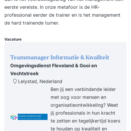
praktijksituatie gemaakt aan de hand van
eerste vereiste. In onze metafoor is de HR-
aansprekende voorbeelden. Een veelheid aan
professional eerder de trainer en is het management
praktische oefeningen en opdrachten levert je
de hard trainende turner.
waardevolle informatie om je functie met succes
te vervullen. Ook leer je veel van je
Vacature
medecursisten die werkzaam zijn bij andere
organisaties. De opleiding wordt verzorgd door
Teammanager Informatie & Kwaliteit
een deskundige met brede ervaring op het
Omgevingsdienst Flevoland & Gooi en
gebied van personeel en organisatie.
Vechtstreek
Lelystad, Nederland
Ben jij een verbindende leider
met oog voor mensen en
organisatieontwikkeling? Weet
jij professionals in hun kracht
te zetten en tegelijkertijd koers
te houden op kwaliteit en