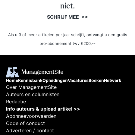
niet.
SCHRIJF MEE >>
Als u 3 of meer artikelen per jaar schrijft, ontvangt u een gratis
pro-abonnement twv €200,--
Home
Kennisbank
Opleidingen
Vacatures
Boeken
Netwerk
Over ManagementSite
Auteurs en columnisten
Redactie
Info auteurs & upload artikel >>
Abonneevoorwaarden
Code of conduct
Adverteren / contact