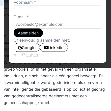
naar dit gestelde doel toe werken. Ik wil daar graag een
Voornaam
ander beeld tegenover stellen: de organisatie als
zwerm.
E-mail
Aanmelden
Als je een foto ziet van een zwerm vogels, dan zie je
Of eenvoudig aanmelden met:
een groep gelijkwaardige individuen die, rondcirkelend
Google
Linkedin
rond een gemeenschappelijk doel, al onderzoekend en
Al lid?
Log in
samenwerkend dit doel probeert te bereiken. Op
Wikipedia wordt een ‘
zwerm
’ gedefinieerd als: een
groep vogels, of in het geval van een organisatie:
individuen, die schijnbaar als één geheel beweegt. En
‘
zwermintelligentie
’ wordt gedefinieerd als een vorm
van intelligentie die gebaseerd is op collectief gedrag
van gedecentraliseerde deelnemers met een
gemeenschappelijk doel.