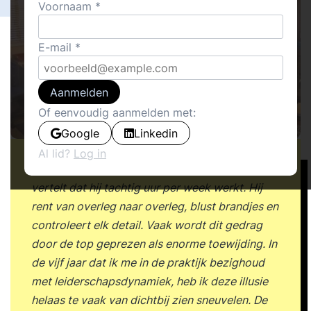
Voornaam
E-mail
Aanmelden
Of eenvoudig aanmelden met:
Google
Linkedin
Al lid?
Log in
We kennen allemaal de manager die trots
vertelt dat hij tachtig uur per week werkt. Hij
rent van overleg naar overleg, blust brandjes en
controleert elk detail. Vaak wordt dit gedrag
door de top geprezen als enorme toewijding. In
de vijf jaar dat ik me in de praktijk bezighoud
met leiderschapsdynamiek, heb ik deze illusie
helaas te vaak van dichtbij zien sneuvelen. De