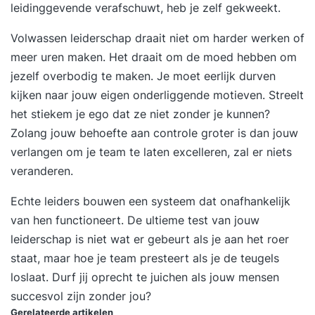
bekijken jouw situatie en niveau en passen ons
leidinggevende verafschuwt, heb je zelf gekweekt.
programma op jou aan. Jij bent uniek en hebt
Volwassen leiderschap draait niet om harder werken of
waarschijnlijk nét iets anders nodig dan een
meer uren maken. Het draait om de moed hebben om
ander. Vraagstukken die we in de training
jezelf overbodig te maken. Je moet eerlijk durven
beantwoorden zijn bijvoorbeeld: Hoe zorg ik
kijken naar jouw eigen onderliggende motieven. Streelt
voor onderlinge verbondenheid binnen mijn
het stiekem je ego dat ze niet zonder je kunnen?
team? Hoe ga ik om met weerstand en conflicten
Zolang jouw behoefte aan controle groter is dan jouw
binnen het team? Hoe zorg ik voor een gevoel
verlangen om je team te laten excelleren, zal er niets
van controle en rust bij mezelf? En hoe zorg ik
veranderen.
ervoor dat we met zijn allen op één lijn blijven
zitten? In het vrijblijvende intakegesprek vragen
Echte leiders bouwen een systeem dat onafhankelijk
we naar de specifieke vragen die jij hebt. Deze
van hen functioneert. De ultieme test van jouw
nemen we mee in het programma. De training is
leiderschap is niet wat er gebeurt als je aan het roer
praktisch ingesteld. Je krijgt tools en handvatten
staat, maar hoe je team presteert als je de teugels
die helpen in situaties waar je tegenaan loopt. We
loslaat. Durf jij oprecht te juichen als jouw mensen
delen de training het liefst op in kortere sessies.
succesvol zijn zonder jou?
Zo heb je tussendoor tijd om te oefenen en aan
Gerelateerde artikelen