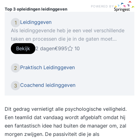
POWERED BY
Top 3 opleidingen
leidinggeven
Leidinggeven
1
Als leidinggevende heb je een veel verschillende
taken en processen die je in de gaten moet
hebben. Dit kan gaan van het motiveren van het
Bekijk
2 dagen
€995
10
team tot aan iedereen op één lijn krijgen in het
team en conflicten oplossen. Je vaardigheden als
Praktisch Leidinggeven
2
leidinggevende zijn zo breed dat er bijna altijd
wel een onderdeel is waar je tegenaan loopt of
Coachend leidinggeven
3
iets meer van wilt weten. Iemand die functie van
leidinggevende goed beheerst heeft een team
met meer cohesie waarin het werk allemaal wat
Dit gedrag vernietigt alle psychologische veiligheid.
soepeler verloopt, dat scheelt een boel stress op
Een teamlid dat vandaag wordt afgeblaft omdat hij
de werkvloer. Deze training is afgestemd op jouw
een fantastisch idee had buiten de manager om, zal
behoeften en wordt individueel gegeven. We
morgen zwijgen. De passiviteit die je als