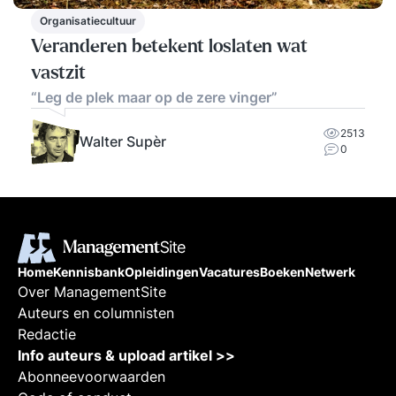
Organisatiecultuur
Veranderen betekent loslaten wat
vastzit
“Leg de plek maar op de zere vinger”
2513
Walter Supèr
0
Home
Kennisbank
Opleidingen
Vacatures
Boeken
Netwerk
Over ManagementSite
Auteurs en columnisten
Redactie
Info auteurs & upload artikel >>
Abonneevoorwaarden