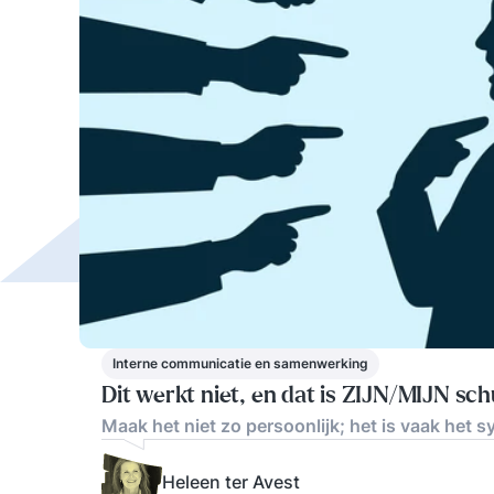
Interne communicatie en samenwerking
Dit werkt niet, en dat is ZIJN/MIJN sch
Maak het niet zo persoonlijk; het is vaak het s
Heleen ter Avest