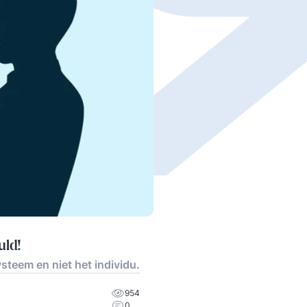
uld!
ysteem en niet het individu.
954
0