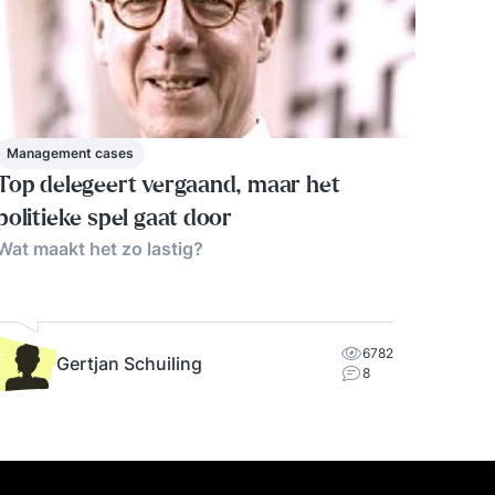
Management cases
Top delegeert vergaand, maar het
politieke spel gaat door
Wat maakt het zo lastig?
6782
Gertjan Schuiling
8