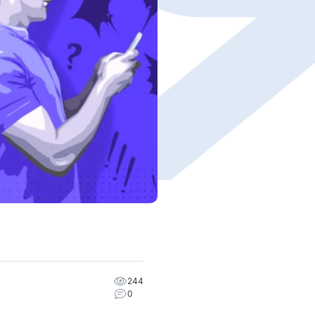
244
0