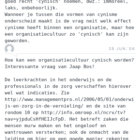
goed recht 'cynisch' noemen, dwz.: immoreel,
laks, onbehoorlijk.
Wanneer je tussen die vormen van cynisme
onderscheid maakt is de vrag neit welk effect
cynisme heeft binnen een organisatie, maar hoe
een organisatiecultuur zo 'cynisch' kan zijn
geworden.
28 JUN.‘06
Hoe kan een organisatiecultuur cynisch worden?
Interessante vraag van Jaap Bos!
De leerkrachten in het onderwijs en de
professionals in de zorg verschaffen hierover
wel wat indicaties. Zie
http://www.managementpro.nl/2006/05/01/onderwi
js-en-zorg-in-de-vernieling/ en de site van
rondom 10 op http://info.omroep.nl/ncrv/tv?
nav=yjpduCsHfHEIJcFpD. Het betreft zaken die
mensen murw maken en het ongeloof en
wantrouwen versterken; ook de onmacht van de
leiding om hier op een goede manier rekening