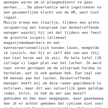
genegen waren om in ploegendienst te gaan
werken.....De advertentie werd ingetrokken na
een gezamenlijke klacht van de OR, want niet
legaal.
Muisje kreeg een staartje, tijdens een grote
vergadering met toespraak van desbetreffende
manager waarbij hij zei dat tijdens een feest
de grootste zuipers (allemaal
magazijnmedewerkers en wat
kantoorpersoneel)zich konden laven, mompelde
ik cynisch, dat hij er zelf één van was (hij
kon niet horen wat ik zei). De hele tafel (10
collega's) lagen plat van het lachen. Ik werd
naar voren geroepen om de uitspraak hardop te
herhalen, wat ik ook gedaan heb. Een zaal van
60 mensen aan het lachen. Desbetreffende
manager heeft mij om deze reden geprobeerd te
ontslaan, maar dit was natuurlijk geen geldige
reden. Enfin, ik heb de eer aan mezelf
gehouden en ben daar weggegaan, maar gaandeweg
ben ik er achter gekomen dat cynisme niet voor