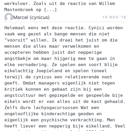
werkvloer. Zoals uit de reactie van Willem
Mastenbroek op [...]
Marcel (cynicus)
19 NOV.‘16
Helemaal eens met deze reactie. Cynici worden
vaak weg gezet als bange mensen die niet
"vooruit" willen. Ik draai het juist om die
mensen die alles maar verwelkomen en
accepteren hebben juist dat nepperige
angstbekje om maar hijgerig mee te gaan in
elke vernadering. Ze spelen een soort blije
eikelachtig Joepieland en spelen toneel
terwijl de cynicus een relativerende noot
geeft. Omdat managers eigenlijk niet tegen
kritiek kunnen en gebaat zijn bij een
angstcultuur met gepiepelde en gespeelde bije
eikels wordt er van alles uit de kast gehaald.
Zelfs dure lachyogacursussen Wat een
ongelooflijke kinderachtige geoden en
eigenlijk een psychische verkrachting. Men
heeft liever een nepperig bije eikelland. Veel