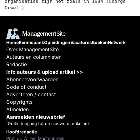
organisaties zijn net zoals in 1984 (George
Orwell).
Home
Kennisbank
Opleidingen
Vacatures
Boeken
Netwerk
Over ManagementSite
Auteurs en columnisten
Redactie
Info auteurs & upload artikel >>
Abonneevoorwaarden
Code of conduct
Adverteren / contact
Copyrights
Afmelden
Aanmelden nieuwsbrief
(Gratis toegang tot de nieuwste artikelen)
Hoofdredactie
Prof. dr. Willem Mastenbroek