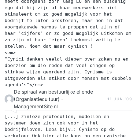
heeft doorgaans zo'n laag EQ en een dusdanig
ego dat hij zijn of haar medewerkers niet
stimuleert om zo goed mogelijk voor het
bedrijf te laten presteren, maar hen in dat
voorgekauwde harnas te proppen dat zijn of
haar 'cijfers' er zo goed mogelijk uitkomen om
zo zijn of haar 'eigen' toekomst veilig te
stellen. Noem dat maar cynisch !
<em>
"Cynici denken veelal dieper over zaken na en
doorzien om die reden dat veel dingen op
slinkse wijze geordend zijn. Cynisme is
uitgevonden als etiket door mensen met dubbele
agenda's"</em>
De spiraal van bestuurlijke ellende
(Organisatiecultuur) -
11 JUN.‘09
ManagementSite.nl
[...] zinloze protocollen, modellen en
systemen doen zich ook voor in het
bedrijfsleven. Lees bijv.: Cynisme op de
werkvloer Ook hier alle kans op een cynische