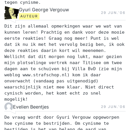
tegen cynisme.
Gyuri George Vergouw
29 JUN.‘06
AUTEUR
Dit zijn allemaal opmerkingen waar we wat van
kunnen leren! Prachtig en dank voor deze mooie
eerste reakties! Graag nog meer! Punt is wel
dat ik nu ik met het vervolg bezig ben, ik ook
deze reakties daarin kort wil meenemen.
Wellicht dat dit morgen nog lukt, maar gezien
mijn plotselinge vertrek naar Titisee om twee
dagen aan te schuiven bij Villa BvD (zie mijn
weblog www.strafschop.nl) kom ik daar
onverwacht (vandaag pas uitgenodigd)
waarschijnlijk niet mee klaar. Niet direct
cynisch worden, het komt echt zo snel
mogelijk!
Evelien Beentjes
29 JUN.‘06
De vraag wordt door Gyuri Vergouw opgeworpen
hoe cynisme te bestrijden. Om cynisme te
bestijden is het van belang de aard van