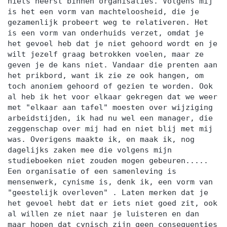
niets heerst binnen organisaties. Volgens mij
is het een vorm van machteloosheid, die je
gezamenlijk probeert weg te relativeren. Het
is een vorm van onderhuids verzet, omdat je
het gevoel heb dat je niet gehoord wordt en je
wilt jezelf graag betrokken voelen, maar ze
geven je de kans niet. Vandaar die prenten aan
het prikbord, want ik zie ze ook hangen, om
toch anoniem gehoord of gezien te worden. Ook
al heb ik het voor elkaar gekregen dat we weer
met "elkaar aan tafel" moesten over wijziging
arbeidstijden, ik had nu wel een manager, die
zeggenschap over mij had en niet blij met mij
was. Overigens maakte ik, en maak ik, nog
dagelijks zaken mee die volgens mijn
studieboeken niet zouden mogen gebeuren.....
Een organisatie of een samenleving is
mensenwerk, cynisme is, denk ik, een vorm van
"geestelijk overleven" . Laten merken dat je
het gevoel hebt dat er iets niet goed zit, ook
al willen ze niet naar je luisteren en dan
maar hopen dat cynisch zijn geen consequenties