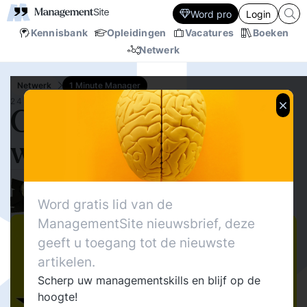
Word pro
Login
Kennisbank
Opleidingen
Vacatures
Boeken
Netwerk
Netwerk
1 Minute Manager
24 JUL.‘13
Cynisme op de
werkvloer (1)
700
Delen
21
Gyuri George Vergouw
Word gratis lid van de
11
ManagementSite nieuwsbrief, deze
geeft u toegang tot de nieuwste
artikelen.
Scherp uw managementskills en blijf op de
hoogte!