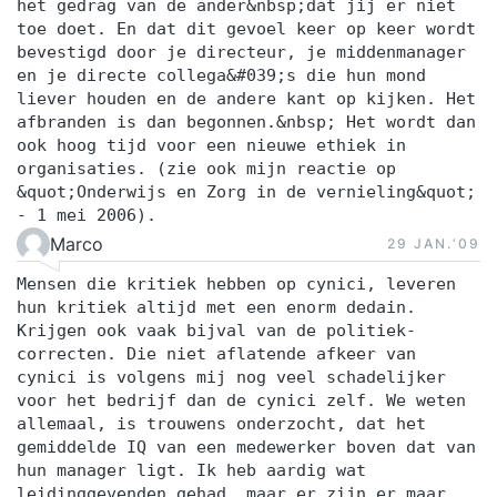
het gedrag van de ander&nbsp;dat jij er niet
toe doet. En dat dit gevoel keer op keer wordt
bevestigd door je directeur, je middenmanager
en je directe collega&#039;s die hun mond
liever houden en de andere kant op kijken. Het
afbranden is dan begonnen.&nbsp; Het wordt dan
ook hoog tijd voor een nieuwe ethiek in
organisaties. (zie ook mijn reactie op
&quot;Onderwijs en Zorg in de vernieling&quot;
- 1 mei 2006).
Marco
29 JAN.‘09
Mensen die kritiek hebben op cynici, leveren
hun kritiek altijd met een enorm dedain.
Krijgen ook vaak bijval van de politiek-
correcten. Die niet aflatende afkeer van
cynici is volgens mij nog veel schadelijker
voor het bedrijf dan de cynici zelf. We weten
allemaal, is trouwens onderzocht, dat het
gemiddelde IQ van een medewerker boven dat van
hun manager ligt. Ik heb aardig wat
leidinggevenden gehad, maar er zijn er maar