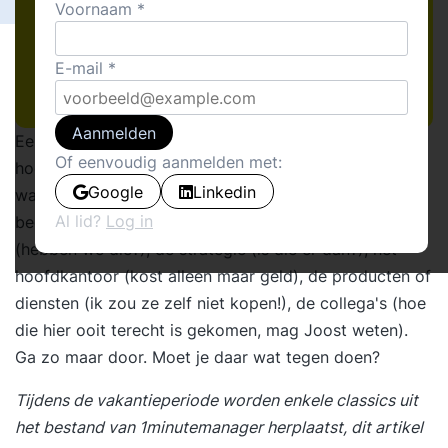
Voornaam
E-mail
Aanmelden
Een onderwerp waar je zelden tot nooit wat over
Of eenvoudig aanmelden met:
hoort is cynisme in organisaties. Terwijl we
Google
Linkedin
waarschijnlijk allemaal direct weten wat ik hiermee
Al lid?
Log in
bedoel. Cynische opmerkingen over de topmensen
(hebben we die?), de strategie (is die er dan?), het
hoofdkantoor (kost alleen maar geld), de producten of
diensten (ik zou ze zelf niet kopen!), de collega's (hoe
die hier ooit terecht is gekomen, mag Joost weten).
Ga zo maar door. Moet je daar wat tegen doen?
Tijdens de vakantieperiode worden enkele classics uit
het bestand van 1minutemanager herplaatst, dit artikel