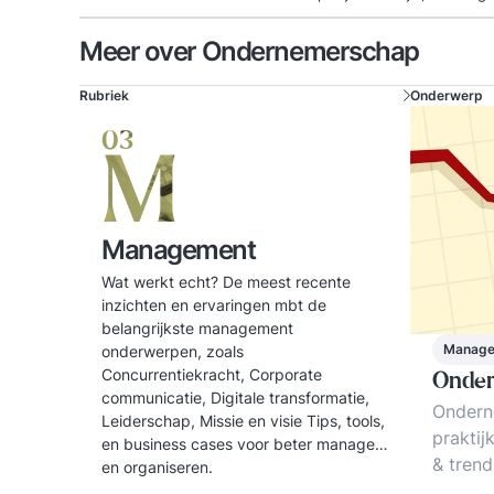
Meer over Ondernemerschap
Rubriek
Onderwerp
03
M
Management
Wat werkt echt? De meest recente
inzichten en ervaringen mbt de
belangrijkste management
Manag
onderwerpen, zoals
Concurrentiekracht, Corporate
Onde
communicatie, Digitale transformatie,
Ondern
Leiderschap, Missie en visie Tips, tools,
praktij
en business cases voor beter managen
& trend
en organiseren.
Klantge