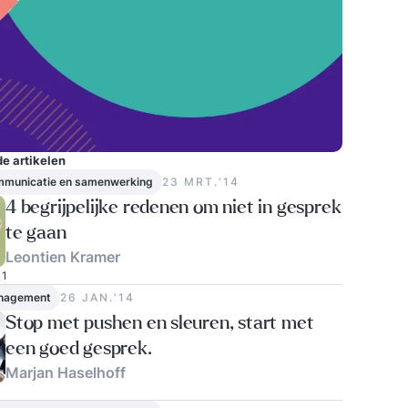
e artikelen
ommunicatie en samenwerking
23 MRT.‘14
4 begrijpelijke redenen om niet in gesprek
te gaan
Leontien Kramer
1
nagement
26 JAN.‘14
Stop met pushen en sleuren, start met
een goed gesprek.
Marjan Haselhoff
1