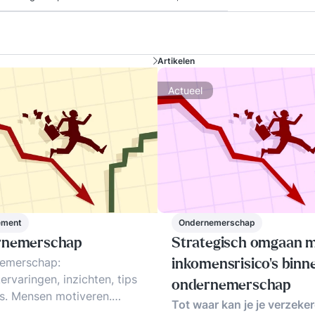
Artikelen
Actueel
ement
Ondernemerschap
rnemerschap
Strategisch omgaan 
emerschap:
inkomensrisico's binn
kervaringen, inzichten, tips
ondernemerschap
s. Mensen motiveren.
Tot waar kan je je verzeker
richtheid. Online