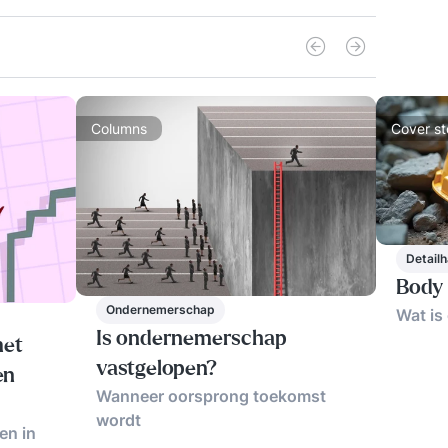
Columns
Cover st
Detailh
Body 
Ondernemerschap
Wat is 
Is ondernemerschap
met
vastgelopen?
en
Wanneer oorsprong toekomst
wordt
en in