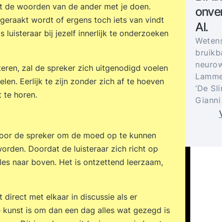
t de woorden van de ander met je doen.
onver
e geraakt wordt of ergens toch iets van vindt
AI.
s luisteraar bij jezelf innerlijk te onderzoeken
Weten
bruikb
neurow
steren, zal de spreker zich uitgenodigd voelen
Lammer
en. Eerlijk te zijn zonder zich af te hoeven
‘De Sl
t te horen.
Gianni
e voor de spreker om de moed op te kunnen
rden. Doordat de luisteraar zich richt op
les naar boven. Het is ontzettend leerzaam,
 direct met elkaar in discussie als er
 kunst is om dan een dag alles wat gezegd is