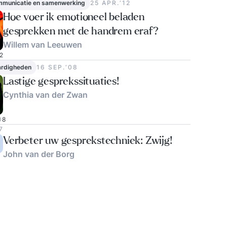
ommunicatie en samenwerking
25 APR.‘12
Hoe voer ik emotioneel beladen
gesprekken met de handrem eraf?
Willem van Leeuwen
2
ardigheden
16 SEP.‘08
Lastige gesprekssituaties!
Cynthia van der Zwan
8
7
Verbeter uw gesprekstechniek: Zwijg!
John van der Borg
1