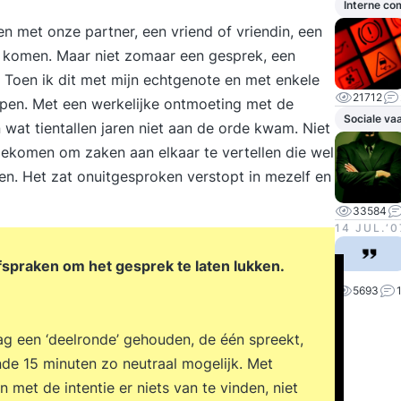
Interne c
n met onze partner, een vriend of vriendin, een
r komen. Maar niet zomaar een gesprek, een
. Toen ik dit met mijn echtgenote en met enkele
21712
pen. Met een werkelijke ontmoeting met de
Sociale va
 wat tientallen jaren niet aan de orde kwam. Niet
ekomen om zaken aan elkaar te vertellen die wel
ten. Het zat onuitgesproken verstopt in mezelf en
33584
14 JUL.‘0
afspraken om het gesprek te laten lukken.
5693
g een ‘deelronde’ gehouden, de één spreekt,
ende 15 minuten zo neutraal mogelijk. Met
n met de intentie er niets van te vinden, niet