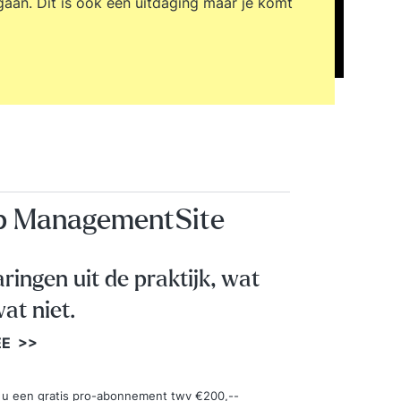
 gaan. Dit is ook een uitdaging maar je komt
op ManagementSite
aringen uit de praktijk, wat
at niet.
EE >>
ngt u een gratis pro-abonnement twv €200,--