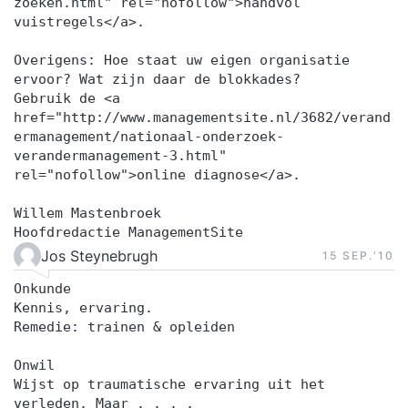
zoeken.html" rel="nofollow">handvol
inhoudelijk programma vinden samen met
vuistregels</a>.
informatie over ons, onze werkwijze en
Overigens: Hoe staat uw eigen organisatie
referenties. TrainingKorte sessies die praktisch
ervoor? Wat zijn daar de blokkades?
ingesteld zijn. Bij jou op locatie of bij ons, wat jij
Gebruik de <a
het prettigst vindt. Van het drielandenpunt tot
href="http://www.managementsite.nl/3682/verand
ermanagement/nationaal-onderzoek-
Terschelling. SupportNa de training blijft
verandermanagement-3.html"
Supertrainer voor je klaarstaan. Je krijgt een
rel="nofollow">online diagnose</a>.
hand-out en persoonlijk actieplan. Daarnaast mag
je gebruik blijven maken van ons, we
Willem Mastenbroek
Hoofdredactie ManagementSite
beantwoorden elke vraag voor je en je mag ons
Jos Steynebrugh
15 SEP.‘10
altijd bellen. Ook bellen wij jou zo nu en dan eens
op om te vragen hoe het gaat. We willen namelijk
Onkunde
Kennis, ervaring.
dat je blijvend tevreden bent met de training.
Remedie: trainen & opleiden
Vragen aan Supertrainer?Heb je een vraag die
nog niet is beantwoord? Vraag dan de gratis
Onwil
brochure aan. Zo kunnen we contact met je
Wijst op traumatische ervaring uit het
verleden. Maar . . . .