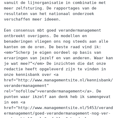
z.s.m. contact met je op om de training vorm te
vanuit de lijnorganisatie in combinatie met
meer zelfsturing. De rapportages van de
geven. Liever incompany voor een groep? Dat
resultaten van het nationaal onderzoek
kan ook, dan schrijven wij een voorstel op maat.
verschaffen meer ideeen.
Voor wie? Professionals, leidinggevenden en
iedereen die met weerstand te maken heeft.
Een consensus mbt goed verandermanagement
ontbreekt overigens. De modellen en
Resultaat Na de training beschik je over tools en
benaderingen vliegen ons nog steeds aan alle
handvatten om op een zelfverzekerde en
kanten om de oren. De beste raad vind ik:
effectieve om te gaan met weerstand. Werkwijze
<em>“Scherp je eigen oordeel op basis van
ervaringen van jezelf en van anderen. Waar kan
van Supertrainer Intakegesprek (vrijblijvend)Jij
je wat mee?”</em> De inzichten die dat onze
krijgt de beste training als die is afgestemd op
redactie heeft opgeleverd zijn te vinden in
jou behoeften. Daarom brengen we samen jouw
onze kennisbank over <a
situatie in kaart. Dat kan telefonisch en duurt
href="http://www.managementsite.nl/kennisbank/
verandermanagement"
maximaal 30 minuten. Tegelijkertijd kan jij ook
rel="nofollow">verandermanagement</a>. De
alles aan ons vragen om zo te beslissen of we bij
punten waar ikzelf aan denk heb ik samengevat
je passen. Persoonlijke brochure (vrijblijvend)Na
in een <a
href="http://www.managementsite.nl/5453/verand
het intakegesprek krijg je binnen enkele dagen
ermanagement/goed-verandermanagement-nog-ver-
jouw persoonlijke brochure. Daarin kan je het