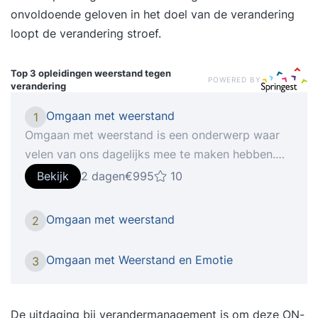
onvoldoende geloven in het doel van de verandering
loopt de verandering stroef.
Top 3 opleidingen
weerstand tegen
POWERED BY
verandering
Omgaan met weerstand
1
Omgaan met weerstand is een onderwerp waar
velen van ons dagelijks mee te maken hebben.
Werk je in een team of met mensen? Dan heb je
Bekijk
2 dagen
€995
10
ook wel eens te maken met weerstand. Dat kan
gaan van negatieve feedback die je ontvangt tot
Omgaan met weerstand
2
aan conflicten in je organisatie. Situaties waar je
soms niet van weet hoe er mee om te gaan en
Omgaan met Weerstand en Emotie
3
waar je zekerder in wilt zijn. Goed omgaan met
weerstand is dus een belangrijke vaardigheid om
te bezitten als leidinggevende en professional.
De uitdaging bij
verandermanagement
is om deze ON-