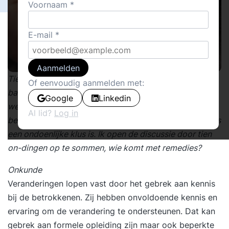
Voornaam
E-mail
Aanmelden
Tien blokkades bij verandermanagement. Tegen welke
Of eenvoudig aanmelden met:
barrières lopen managers op bij veranderprocessen en
Google
Linkedin
welke remedies zijn er? Alle verandergoeroes ten spijt
Al lid?
Log in
bekruipt mij het gevoel dat veranderen van organisaties
een ondoenlijke klus is. Ik open de discussie door tien
on-dingen op te sommen, wie komt met remedies?
Onkunde
Veranderingen lopen vast door het gebrek aan kennis
bij de betrokkenen. Zij hebben onvoldoende kennis en
ervaring om de verandering te ondersteunen. Dat kan
gebrek aan formele opleiding zijn maar ook beperkte