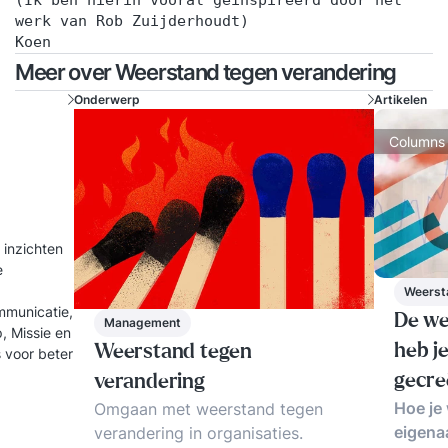
(Ik ben hierin vooral geinspireerd door het
werk van Rob Zuijderhoudt)
Koen
Meer over Weerstand tegen verandering
Onderwerp
Artikelen
Columns
 inzichten
e
Weerst
mmunicatie,
De we
Management
, Missie en
heb je
Weerstand tegen
gecre
verandering
Hoe je
Omgaan met weerstand tegen
eigena
verandering in organisaties.