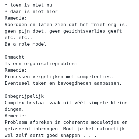
opnemen en je verder helpen. Hopelijk tot snel!
• toen is niet nu
• daar is niet hier
Remedie:
Voordoen en laten zien dat het “niet erg is,
geen pijn doet, geen gezichtsverlies geeft
etc. etc..
Be a role model
Onmacht
Is een organisatieprobleem
Remedie:
Processen vergelijken met competenties.
Eventueel taken en bevoegdheden aanpassen.
Onbegrijpelijk
Complex bestaat vaak uit véél simpele kleine
dingen.
Remedie:
Probleem afbreken in coherente moduletjes en
gefaseerd inbrengen. Moet je het natuurlijk
wel zelf eerst goed snappen . . .