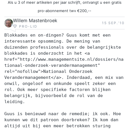
Als u 3 of meer artikelen per jaar schrijft, ontvangt u een gratis
delen de training het liefst op in kortere sessies.
pro-abonnement twv €200,--
Zo heb je tussendoor tijd om te oefenen en aan
Willem Mastenbroek
de slag te gaan met de geleerde stof. Daarbij heb
15 SEP.‘10
PRO-LID
je nog een telefonisch contactmoment met de
Blokkades en on-dingen? Guus komt met een
trainer waarin je kan bespreken hoe het gaat. Zo
interessante opsomming. De mening van
bouwen we stukje voor stukje, in plaats van dat
duizenden professionals over de belangrijkste
we je in 1x overspoelen met alle nieuwe
blokkades is onderzocht in het <a
href="http://www.managementsite.nl/dossiers/na
informatie. Daarbij krijg je van ons een hand-out
tionaal-onderzoek-verandermanagement"
waarin je de inhoud van de training nog eens kan
rel="nofollow">Nationaal Onderzoek
doorlezen en je eigen persoonlijke plan van
Verandermanagement</a>. Inderdaad, een mix van
onwil, ongeloof en onkunde speelt zeker een
aanpak waarin jouw leerdoelen en de weg
rol. Ook meer specifieke factoren blijken
daarnaartoe beschreven staat. Tevens staan we
belangrijk, bijvoorbeeld de rol van de
na de training altijd voor je klaar met onze
leiding.
support. Benieuwd geworden? Vraag dan nu de
Guus is benieuwd naar de remedie; ik ook. Hoe
gratis brochure aan en laat je e-mailadres en/of
kunnen we dit patroon doorbreken? Ik kom dan
telefoonnummer achter. Dan neemt Supertrainer
altijd uit bij een meer betrokken sturing