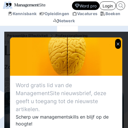
Word pro
Login
Kennisbank
Opleidingen
Vacatures
Boeken
Netwerk
Persoonlijke Effectiviteit
Professionalisering
23 JAN.‘14
Last van uitstelgedrag?
Zo kom je er vanaf!
Callista Roelofs
11423
Delen
0
Word gratis lid van de
13
ManagementSite nieuwsbrief, deze
geeft u toegang tot de nieuwste
Columns
artikelen.
Scherp uw managementskills en blijf op de
hoogte!