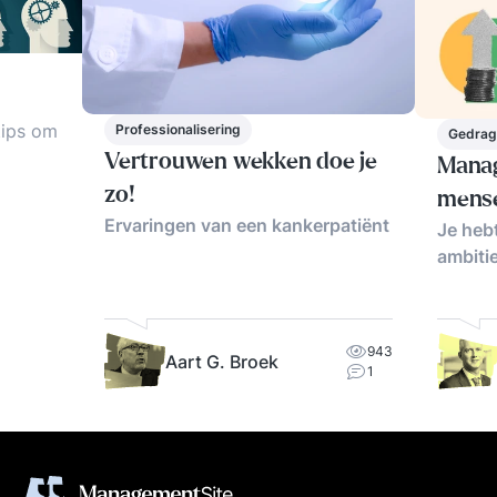
tips om
Professionalisering
Gedrag
Vertrouwen wekken doe je
Manag
zo!
mens
ring.
Ervaringen van een kankerpatiënt
Je heb
ambiti
943
Aart G. Broek
1