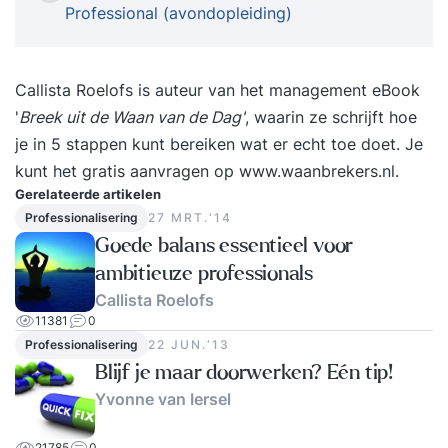
Professional (avondopleiding)
online training training (inclusief APMG examen)
bent u in staat om een project uit te voeren
volgens de richtlijnen van het het PRINCE2®
Callista Roelofs is auteur van het management eBook
Framework. U weet welke thema’s, processen en
'
Breek uit de Waan van de Dag'
, waarin ze schrijft hoe
principes er belangrijk zijn, en u kent de
je in 5 stappen kunt bereiken wat er echt toe doet. Je
verschillende rollen binnen een project. De
kunt het gratis aanvragen op www.waanbrekers.nl.
TrainingPRINCE2® staat voor Projects In
Gerelateerde artikelen
Controlled Environments en is een internationaal
Professionalisering
27 MRT.‘14
erkend projectmanagement framework. De
Goede balans essentieel voor
PRINCE2® Foundation e-learning biedt structuur
ambitieuze professionals
met richtlijnen en hulpmiddelen voor het
Callista Roelofs
opstarten, initiëren, uitvoeren, beheersen en
11381
0
Professionalisering
22 JUN.‘13
afsluiten van projecten. Het is een belangrijke
Blijf je maar doorwerken? Eén tip!
standaard voor projectmanagement in veel
Yvonne van Iersel
bedrijven en organisaties. PRINCE2® Foundation
levert een solide theoretische basis op. De
21785
0