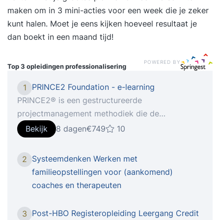
maken om in 3 mini-acties voor een week die je zeker
kunt halen. Moet je eens kijken hoeveel resultaat je
dan boekt in een maand tijd!
POWERED BY
Top 3 opleidingen
professionalisering
PRINCE2 Foundation - e-learning
1
PRINCE2® is een gestructureerde
projectmanagement methodiek die de
professionalisering van projecten vergroot. In de
Bekijk
8 dagen
€749
10
training PRINCE2® Foundation wordt ingegaan
op de principes van projectmatig werken volgens
Systeemdenken Werken met
2
PRINCE2®. PRINCE2® is in 1980 door Pink
familieopstellingen voor (aankomend)
Elephant op de Nederlandse markt gebracht en
coaches en therapeuten
heeft zich ontwikkeld tot een belangrijke
standaard voor projectmanagement bij vele
Post-HBO Registeropleiding Leergang Credit
3
organisaties in binnen en buitenland. Na deze