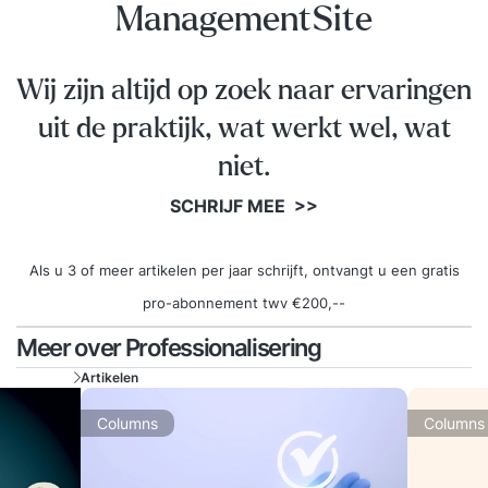
ManagementSite
stof hebt doorlopen en klaar bent voor het
examen, gebruik je de code die op de voucher
staat die je in een aparte mail hebt ontvangen
Wij zijn altijd op zoek naar ervaringen
van het exameninstituut (Peoplecert, Exin of
uit de praktijk, wat werkt wel, wat
APMG).Met deze examenvoucher kun je inloggen
niet.
bij het exameninstituut en het examen online (op
je laptop met webcam) maken op een door jouw
SCHRIJF MEE >>
gewenst tijdstip en locatie. Vragen over de e-
learning of de examenprocedure? Bel gerust
Als u 3 of meer artikelen per jaar schrijft, ontvangt u een gratis
even: 085-3037872 of mail naar
pro-abonnement twv €200,--
opleidingen@pinkacademy.nl.
Meer over Professionalisering
Artikelen
Columns
Columns