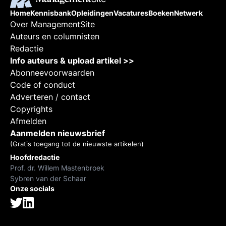
Home
Kennisbank
Opleidingen
Vacatures
Boeken
Netwerk
Over ManagementSite
Auteurs en columnisten
Redactie
Info auteurs & upload artikel >>
Abonneevoorwaarden
Code of conduct
Adverteren / contact
Copyrights
Afmelden
Aanmelden nieuwsbrief
(Gratis toegang tot de nieuwste artikelen)
Hoofdredactie
Prof. dr. Willem Mastenbroek
Sybren van der Schaar
Onze socials