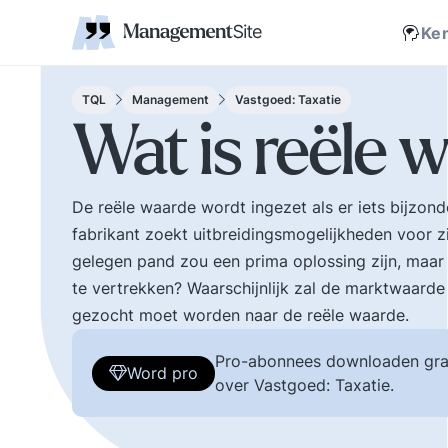
Coaching
Interne 
Financieel management
IT en Business
verantwoordelijkheid
businessmodel.
kleine letters ervoor en er is contact. Zijn webs
jonge leiding geven
Managem
Corporate communicatie
Ethiek, integriteit, moreel kompas
Kritische
Scholing
Non-prof
Disruptie
Kennism
samenwe
Ke
en bestuurlijke wijsheid.
Zelforganisatie 'klein
Ook de belangrijke
binnen groot'. De
bestuurlijke valkuilen
transitie naar een
TQL
Management
Vastgoed: Taxatie
zoals: verhuftering,
zelfsturende
Wat is reële 
bestuurlijke drukte,
organisatie. Distributi
organisatierot en het
van zeggenschap en
spel om poen en
verantwoordelijkheid
De reële waarde wordt ingezet als er iets bijzond
prestige. Tips en
naar het laagste nive
fabrikant zoekt uitbreidingsmogelijkheden voor zij
ideeen voor goed
in een organisatie wa
bestuur.
een vakkundig besluit
gelegen pand zou een prima oplossing zijn, maar 
genomen kan worden
te vertrekken? Waarschijnlijk zal de marktwaarde i
gezocht moet worden naar de reële waarde.
Pro-abonnees downloaden gra
Word pro
over Vastgoed: Taxatie.