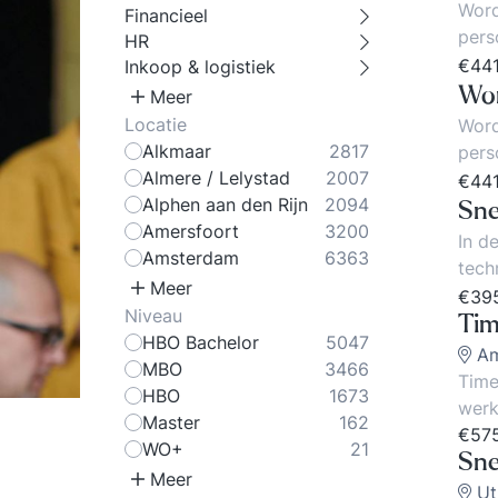
Word
Financieel
pers
HR
dag 
€44
Inkoop & logistiek
bege
Wor
Meer
webs
Locatie
Word
kunn
Alkmaar
2817
pers
word
Almere / Lelystad
2007
van 
€44
opma
Alphen aan den Rijn
2094
vanw
Sne
vers
Amersfoort
3200
gevo
In d
de a
Amsterdam
6363
of m
tech
opso
over
Meer
maar 
€39
over
rege
Niveau
teks
Ti
onderw
tab 
HBO Bachelor
5047
Verw
Am
vers
Daar
MBO
3466
bijz
Time
pagi
een 
HBO
1673
langetermijngeheu
werk
zoeken 
rol 
Master
162
zijn
Tijd
€57
daad
grot
WO+
21
onze train
voor wa
Sne
prak
daar
Meer
en p
Een drukke
voor
Ut