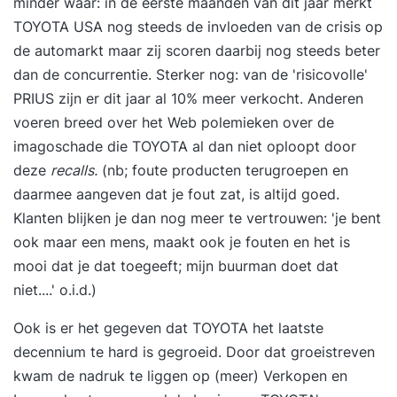
minder waar: in de eerste maanden van dit jaar merkt
TOYOTA USA nog steeds de invloeden van de crisis op
de automarkt maar zij scoren daarbij nog steeds beter
dan de concurrentie. Sterker nog:
van de 'risicovolle'
PRIUS zijn er dit jaar al 10% meer verkocht
. Anderen
voeren breed over het Web
polemieken
over de
imagoschade die TOYOTA al dan niet oploopt door
deze
recalls.
(nb; foute producten terugroepen en
daarmee aangeven dat je fout zat, is altijd goed.
Klanten blijken je dan nog meer te vertrouwen: 'je bent
ook maar een mens, maakt ook je fouten en het is
mooi dat je dat toegeeft;
mijn buurman doet dat
niet
....' o.i.d.)
Ook is er het gegeven dat TOYOTA het laatste
decennium te hard is gegroeid. Door dat groeistreven
kwam de nadruk te liggen op (meer) Verkopen en