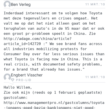
Ben Verleg
11 MRT.‘10
Inderdaad interessant om te volgen hoe Toyota
met deze tegenvallers en crises omgaat. Het
valt me op dat het niet alleen gaat om het
terughalen van auto's in de VS maar dat er ook
een groot pr-probleem speelt in China. Zie
http://adage.com/china/article?
article_id=142720 :" We see brand fans across
all industries mobilizing protests for
Consumer Day over far less serious issues than
what Toyota is facing now in China. This is a
real crisis, with documented safety problems,
for a brand that already has issues."
Engbert Visscher
11 MRT.‘10
PRO-LID
Hallo Willem,
Zie ook mijn (reeds op 1 februari geplaatste)
gastcolumn:
http://www.managementpro.nl/gastcolumns/toyota
-jongens-goed-bezig-bankjongens-niet-goed-