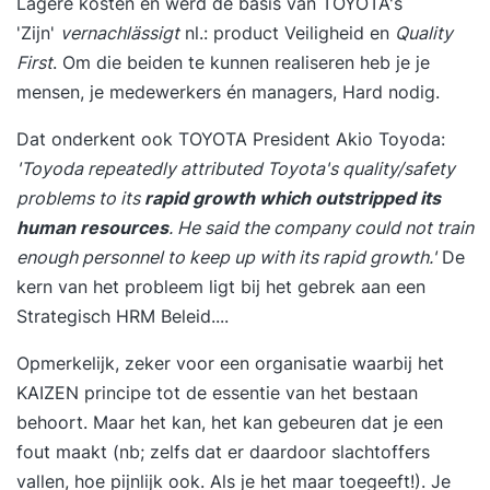
Lagere kosten en werd de basis van TOYOTA's
'Zijn'
vernachlässigt
nl.: product Veiligheid en
Quality
First
. Om die beiden te kunnen realiseren heb je je
mensen, je medewerkers én managers, Hard nodig.
Dat onderkent ook
TOYOTA President Akio Toyoda
:
'Toyoda repeatedly attributed Toyota's quality/safety
problems to its
rapid growth which outstripped its
human resources
. He said the company could not train
enough personnel to keep up with its rapid growth.'
De
kern van het probleem ligt bij
het gebrek aan een
Strategisch HRM Beleid
....
Opmerkelijk, zeker voor een organisatie waarbij het
KAIZEN principe tot de essentie van het bestaan
behoort. Maar het kan, het kan gebeuren dat je een
fout maakt (nb; zelfs dat er daardoor slachtoffers
vallen, hoe pijnlijk ook. Als je het maar toegeeft!). Je