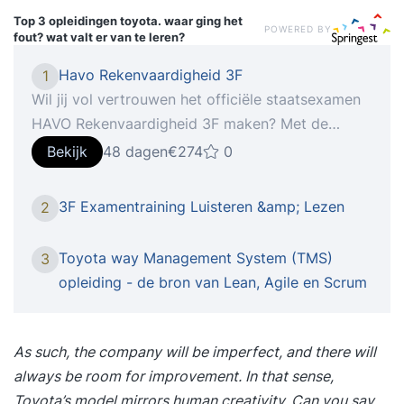
Top 3 opleidingen
toyota. waar ging het
POWERED BY
fout? wat valt er van te leren?
Havo Rekenvaardigheid 3F
1
Wil jij vol vertrouwen het officiële staatsexamen
HAVO Rekenvaardigheid 3F maken? Met de
cursus Rekenvaardigheid 3F krijg je alle esse...
Bekijk
48 dagen
€274
0
Haal het officiële staatsexamen HAVO
Rekenvaardigheid 3F complete lesstof +
3F Examentraining Luisteren &amp; Lezen
2
examentraining Beter leren rekenen en je goed
voorbereiden op het examen? Volg de cursus en
Toyota way Management System (TMS)
3
je bent volledig voorbereid op het officiële
opleiding - de bron van Lean, Agile en Scrum
staatsexamen op HAVO-niveau. De NHA-cursus
Rekenvaardigheid 3F is speciaal ontwikkeld voor
het staatsexamenprogramma. Alle vereiste
As such, the company will be imperfect, and there will
onderdelen komen uitgebreid aan bod. Tijdens de
always be room for improvement
. In that sense,
cursus Rekenvaardigheid 3F komen de volgende
Toyota’s model mirrors human creativity. Can you say