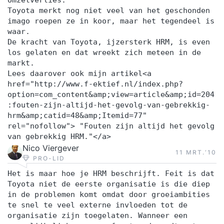
omzetverlies.
Toyota merkt nog niet veel van het geschonden
imago roepen ze in koor, maar het tegendeel is
waar.
De kracht van Toyota, ijzersterk HRM, is even
los gelaten en dat wreekt zich meteen in de
markt.
Lees daarover ook mijn artikel<a
href="http://www.f-ektief.nl/index.php?
option=com_content&amp;view=article&amp;id=204
:fouten-zijn-altijd-het-gevolg-van-gebrekkig-
hrm&amp;catid=48&amp;Itemid=77"
rel="nofollow"> "Fouten zijn altijd het gevolg
van gebrekkig HRM."</a>
Nico Viergever
11 MRT.‘10
PRO-LID
Het is maar hoe je HRM beschrijft. Feit is dat
Toyota niet de eerste organisatie is die diep
in de problemen komt omdat door groeiambities
te snel te veel externe invloeden tot de
organisatie zijn toegelaten. Wanneer een