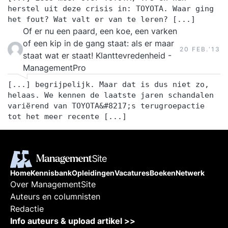
herstel uit deze crisis in: TOYOTA. Waar ging
het fout? Wat valt er van te leren? [...]
Of er nu een paard, een koe, een varken
of een kip in de gang staat: als er maar
20 FEB.‘13
staat wat er staat! Klanttevredenheid -
ManagementPro
[...] begrijpelijk. Maar dat is dus niet zo,
helaas. We kennen de laatste jaren schandalen
variërend van TOYOTA&#8217;s terugroepactie
tot het meer recente [...]
Home
Kennisbank
Opleidingen
Vacatures
Boeken
Netwerk
Over ManagementSite
Auteurs en columnisten
Redactie
Info auteurs & upload artikel >>