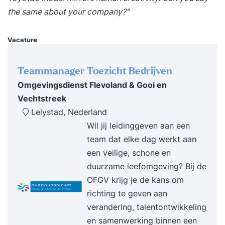
onderwerpen aan ... Haal het officiële
the same about your company?"
staatsexamen HAVO Rekenvaardigheid 3F
complete lesstof + examentraining Beter leren
Vacature
rekenen en je goed voorbereiden op het examen?
Volg de cursus en je bent volledig voorbereid op
Teammanager Toezicht Bedrijven
het officiële staatsexamen op HAVO-niveau. De
Omgevingsdienst Flevoland & Gooi en
NHA-cursus Rekenvaardigheid 3F is speciaal
Vechtstreek
ontwikkeld voor het staatsexamenprogramma.
Lelystad, Nederland
Alle vereiste onderdelen komen uitgebreid aan
Wil jij leidinggeven aan een
bod. Tijdens de cursus Rekenvaardigheid 3F
team dat elke dag werkt aan
komen de volgende onderwerpen aan bod:
een veilige, schone en
getallen; verhoudingen; meten en meetkunde;
duurzame leefomgeving? Bij de
verbanden. Let op Doe je ook de cursus HAVO
OFGV krijg je de kans om
Wiskunde A en/of Wiskunde B? Dan hoef je
richting te geven aan
Rekenvaardigheid 3F niet te volgen.
verandering, talentontwikkeling
en samenwerking binnen een