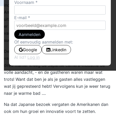
Voornaam
industrieterreinen af in de Verenigde Staten. De
Amerikanen dachten dat zij managers hadden
E-mail
uitgenodigd. & Inderdaad: onder de gasten waren
er enkele geïnteresseerde managers, maar de meesten
van hen wilden andere indrukken opdoen; & met
Aanmelden
succes! Zo zou snel daarna blijken.
Of eenvoudig aanmelden met:
Google
Linkedin
De Japanners fotografeerden (bijna) alles wat los &
Al lid?
Log in
vast zat. Dit fotograferen had een 2-ledig effect: - op
deze manier kreeg de Japanse camera-industrie de
volle aandacht, - en de gastheren waren maar wat
trots! Want dat ben je als je gasten alles vastleggen
wat jij gepresteerd hebt! Vervolgens kun je weer terug
naar je warme bad ....
Na dat Japanse bezoek vergaten de Amerikanen dan
ook om hun groei en innovatie voort te zetten.